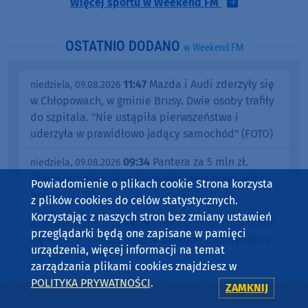
Więcej sportu w Weekend FM
OSTATNIO DODANO
w Weekend FM
11:47
Mazda i Audi zderzyły się
niedziela, 09.08.2026
w Chłopowach, w gminie Brusy. Dwie osoby trafiły
do szpitala. "Nie ustąpiła pierwszeństwa i
uderzyła w prawidłowo jadący samochód" (FOTO)
09:34
Pantera za 5 mln zł.
niedziela, 09.08.2026
Strażacy z gdańskiego lotniska mają nowy wóz
Powiadomienie o plikach cookie Strona korzysta
bojowy (FOTO)
z plików cookies do celów statystycznych.
Korzystając z naszych stron bez zmiany ustawień
08:29
Chojniczanka chce odbić
niedziela, 09.08.2026
przeglądarki będą one zapisane w pamięci
się od dna. Okazją będzie domowy pojedynek ze
urządzenia, więcej informacji na temat
Zniczem Pruszków
zarządzania plikami cookies znajdziesz w
POLITYKA PRYWATNOŚCI
.
12:38
Strażacy wyciągnęli z wody
sobota, 08.08.2026
ZAMKNIJ
wędkarza, którego łódź przewróciła się na