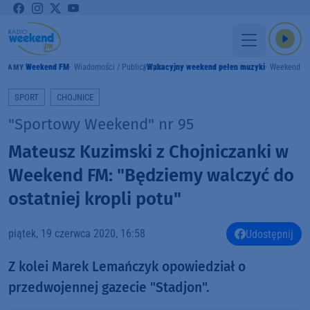
Weekend FM
Wiadomości / Publicystyka
Wakacyjny weekend pełen muzyki
Weekend F
GRAMY
SPORT
CHOJNICE
"Sportowy Weekend" nr 95
Mateusz Kuzimski z Chojniczanki w
Weekend FM: "Będziemy walczyć do
ostatniej kropli potu"
piątek, 19 czerwca 2020, 16:58
Udostępnij
Z kolei Marek Lemańczyk opowiedział o
przedwojennej gazecie "Stadjon".