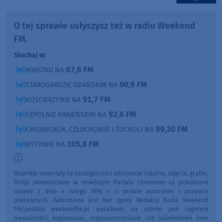
O tej sprawie usłyszysz też w radiu Weekend
FM.
Słuchaj w:
87,8 FM
MIASTKU NA
90,9 FM
STAROGARDZIE GDAŃSKIM NA
91,7 FM
KOŚCIERZYNIE NA
92,6 FM
SĘPÓLNIE KRAJEŃSKIM NA
99,30 FM
CHOJNICACH, CZŁUCHOWIE I TUCHOLI NA
105,8 FM
BYTOWIE NA
Wszelkie materiały (w szczególności informacje lokalne, zdjęcia, grafiki,
filmy) zamieszczone w niniejszym Portalu chronione są przepisami
ustawy z dnia 4 lutego 1994 r. o prawie autorskim i prawach
pokrewnych. Zabronione jest bez zgody Redakcji Radia Weekend
FM/portalu weekendfm.pl wyrażonej na piśmie pod rygorem
nieważności: kopiowanie, rozpowszechnianie lub jakiekolwiek inne