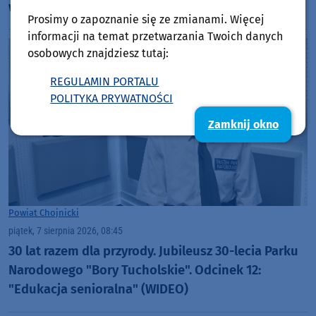
wojewódzkiej 212. Część miejska już powstaje
Prosimy o zapoznanie się ze zmianami. Więcej
informacji na temat przetwarzania Twoich danych
osobowych znajdziesz tutaj:
REGULAMIN PORTALU
POLITYKA PRYWATNOŚCI
Zamknij okno
Powiat Chojnicki
piątek, 7 sierpnia 2026, 08:45
30 lat razem dla przyrody. Jubileusz 30-lecia Parku
Narodowego "Bory Tucholskie". Odcinek 12:
"Edukacja senioralna" (WIDEO)