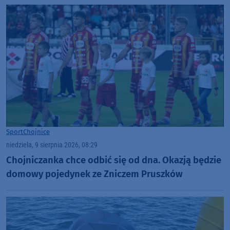
Sport
Chojnice
niedziela, 9 sierpnia 2026, 08:29
Chojniczanka chce odbić się od dna. Okazją będzie
domowy pojedynek ze Zniczem Pruszków