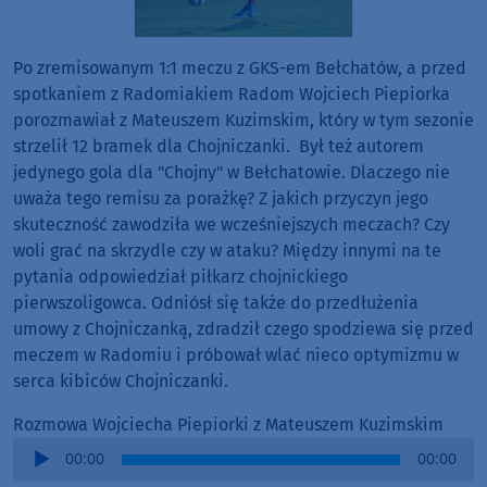
Po zremisowanym 1:1 meczu z GKS-em Bełchatów, a przed
spotkaniem z Radomiakiem Radom Wojciech Piepiorka
porozmawiał z Mateuszem Kuzimskim, który w tym sezonie
strzelił 12 bramek dla Chojniczanki. Był też autorem
jedynego gola dla "Chojny" w Bełchatowie. Dlaczego nie
uważa tego remisu za porażkę? Z jakich przyczyn jego
skuteczność zawodziła we wcześniejszych meczach? Czy
woli grać na skrzydle czy w ataku? Między innymi na te
pytania odpowiedział piłkarz chojnickiego
pierwszoligowca. Odniósł się także do przedłużenia
umowy z Chojniczanką, zdradził czego spodziewa się przed
meczem w Radomiu i próbował wlać nieco optymizmu w
serca kibiców Chojniczanki.
Rozmowa Wojciecha Piepiorki z Mateuszem Kuzimskim
Audio
00:00
00:00
Player