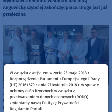
Wykonawca remontu wiaduktu nad ulicą
Angowicką szybciej zakończył prace. Droga jest już
przejezdna
W związku z wejściem w życie 25 maja 2018 r.
Rozporządzenia Parlamentu Europejskiego i Rady
(UE) 2016/679 z dnia 27 kwietnia 2016 r. w sprawie
Gmina Chojnice
ochrony osób fizycznych w związku z
piątek, 7 sierpnia 2026, 09:36
przetwarzaniem danych osobowych (RODO)
Władze gminy Chojnice podpisały umowę na
zmieniamy naszą Politykę Prywatności i
kontynuację ścieżki rowerowej przy drodze
Regulamin Portalu.