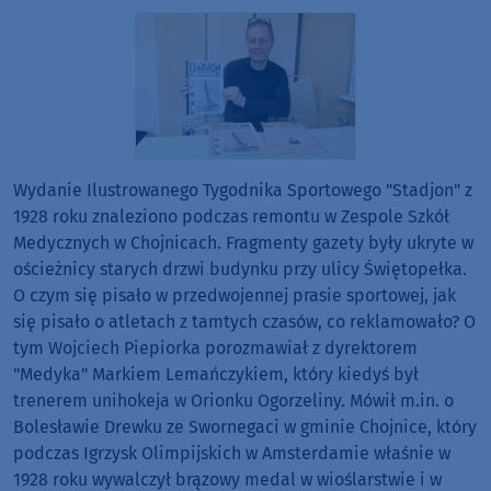
Wydanie Ilustrowanego Tygodnika Sportowego "Stadjon" z
1928 roku znaleziono podczas remontu w Zespole Szkół
Medycznych w Chojnicach. Fragmenty gazety były ukryte w
ościeżnicy starych drzwi budynku przy ulicy Świętopełka.
O czym się pisało w przedwojennej prasie sportowej, jak
się pisało o atletach z tamtych czasów, co reklamowało? O
tym Wojciech Piepiorka porozmawiał z dyrektorem
"Medyka" Markiem Lemańczykiem, który kiedyś był
trenerem unihokeja w Orionku Ogorzeliny. Mówił m.in. o
Bolesławie Drewku ze Swornegaci w gminie Chojnice, który
podczas Igrzysk Olimpijskich w Amsterdamie właśnie w
1928 roku wywalczył brązowy medal w wioślarstwie i w