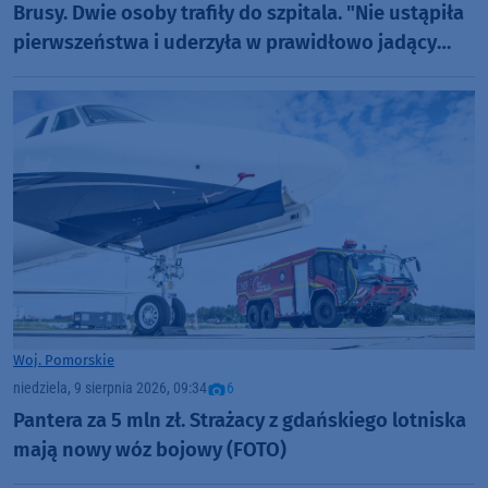
Brusy. Dwie osoby trafiły do szpitala. "Nie ustąpiła
pierwszeństwa i uderzyła w prawidłowo jadący
samochód" (FOTO)
Woj. Pomorskie
niedziela, 9 sierpnia 2026, 09:34
6
Pantera za 5 mln zł. Strażacy z gdańskiego lotniska
mają nowy wóz bojowy (FOTO)