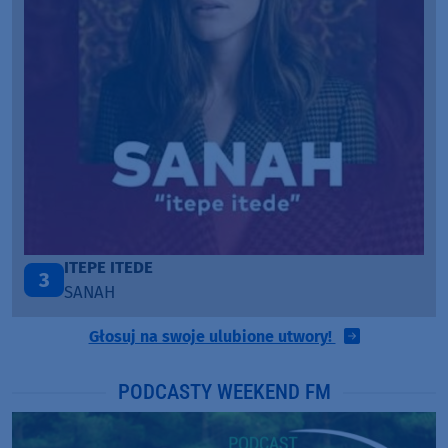
PÓŹNIEJ CI OPOWIEM
1
DAWID KWIATKOWSKI & MARGARET
Głosuj na swoje ulubione utwory!
PODCASTY WEEKEND FM