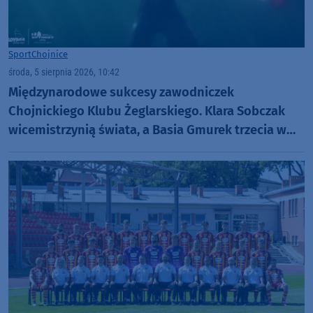
Sport
Chojnice
środa, 5 sierpnia 2026, 10:42
Międzynarodowe sukcesy zawodniczek
Chojnickiego Klubu Żeglarskiego. Klara Sobczak
wicemistrzynią świata, a Basia Gmurek trzecia w
Europie. "Rewelacyjny wynik"