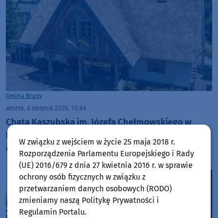
Gmina Brusy
wtorek, 4 sierpnia 2026, 10:44
Chata Kaszubska im. Józefa Chełmowskiego w
Brusach-Jagliach przechodzi renowację. Specjaliści
W związku z wejściem w życie 25 maja 2018 r.
czyszczą strzechę na dachu
Rozporządzenia Parlamentu Europejskiego i Rady
(UE) 2016/679 z dnia 27 kwietnia 2016 r. w sprawie
ochrony osób fizycznych w związku z
przetwarzaniem danych osobowych (RODO)
zmieniamy naszą Politykę Prywatności i
Regulamin Portalu.