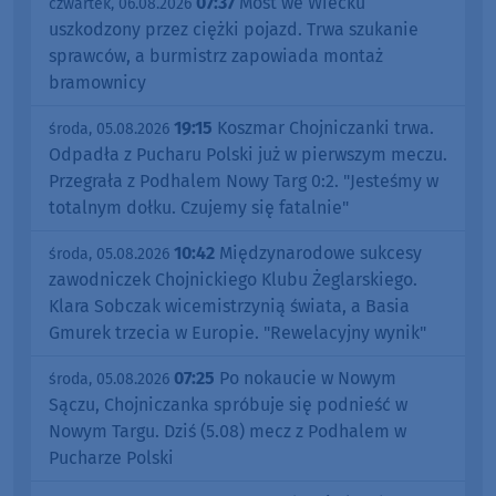
07:37
Most we Wiecku
czwartek, 06.08.2026
uszkodzony przez ciężki pojazd. Trwa szukanie
sprawców, a burmistrz zapowiada montaż
bramownicy
19:15
Koszmar Chojniczanki trwa.
środa, 05.08.2026
Odpadła z Pucharu Polski już w pierwszym meczu.
Przegrała z Podhalem Nowy Targ 0:2. "Jesteśmy w
totalnym dołku. Czujemy się fatalnie"
10:42
Międzynarodowe sukcesy
środa, 05.08.2026
zawodniczek Chojnickiego Klubu Żeglarskiego.
Klara Sobczak wicemistrzynią świata, a Basia
Gmurek trzecia w Europie. "Rewelacyjny wynik"
07:25
Po nokaucie w Nowym
środa, 05.08.2026
Sączu, Chojniczanka spróbuje się podnieść w
Nowym Targu. Dziś (5.08) mecz z Podhalem w
Pucharze Polski