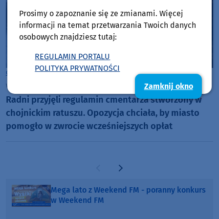
Prosimy o zapoznanie się ze zmianami. Więcej
informacji na temat przetwarzania Twoich danych
osobowych znajdziesz tutaj:
REGULAMIN PORTALU
POLITYKA PRYWATNOŚCI
Chojnice
wtorek, 4 sierpnia 2026, 09:13
Zamknij okno
Radni przyjęli regulamin cmentarza stworzony w
chojnickim ratuszu. Opozycja chciała, by miasto
pomogło w zwrocie wcześniejszych opłat
Poprzednia strona
Następna strona
Mega lato z Weekend FM - poranny konkurs
w Weekend FM