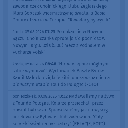
zawodniczek Chojnickiego Klubu Żeglarskiego.
Klara Sobczak wicemistrzynią świata, a Basia
Gmurek trzecia w Europie. "Rewelacyjny wynik"
07:25
Po nokaucie w Nowym
środa, 05.08.2026
Sączu, Chojniczanka spróbuje się podnieść w
Nowym Targu. Dziś (5.08) mecz z Podhalem w
Pucharze Polski
06:48
"Nic więcej nie mógłbym
środa, 05.08.2026
sobie wymarzyć". Wychowanek Baszty Bytów
Kamil Małecki dziękuje kibicom za wsparcie na
pierwszym etapie Tour de Pologne (FOTO)
13:32
Nadawaliśmy na żywo
poniedziałek, 03.08.2026
z Tour de Pologne. Kolarze przejechali przez
powiat bytowski. Sprawdzaliśmy jak na wyścig
oczekiwali w Bytowie i Kołczygłowach. "Cały
kolarski świat na nas patrzy" (RELACJE, FOTO)