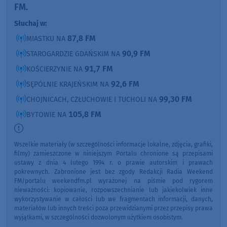
FM.
Słuchaj w:
87,8 FM
MIASTKU NA
90,9 FM
STAROGARDZIE GDAŃSKIM NA
91,7 FM
KOŚCIERZYNIE NA
92,6 FM
SĘPÓLNIE KRAJEŃSKIM NA
99,30 FM
CHOJNICACH, CZŁUCHOWIE I TUCHOLI NA
105,8 FM
BYTOWIE NA
Wszelkie materiały (w szczególności informacje lokalne, zdjęcia, grafiki,
filmy) zamieszczone w niniejszym Portalu chronione są przepisami
ustawy z dnia 4 lutego 1994 r. o prawie autorskim i prawach
pokrewnych. Zabronione jest bez zgody Redakcji Radia Weekend
FM/portalu weekendfm.pl wyrażonej na piśmie pod rygorem
nieważności: kopiowanie, rozpowszechnianie lub jakiekolwiek inne
wykorzystywanie w całości lub we fragmentach informacji, danych,
materiałów lub innych treści poza przewidzianymi przez przepisy prawa
wyjątkami, w szczególności dozwolonym użytkiem osobistym.