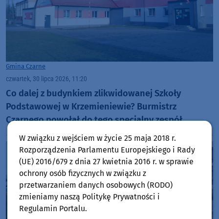
Gmina Czarne
czwartek, 30 lipca 2026, 11:20
Co dalej z budynkiem zlikwidowanej Szkoły
Podstawowej w Krzemieniewie? Burmistrz
Czarnego powołał do tego specjalny zespół
W związku z wejściem w życie 25 maja 2018 r.
Rozporządzenia Parlamentu Europejskiego i Rady
(UE) 2016/679 z dnia 27 kwietnia 2016 r. w sprawie
ochrony osób fizycznych w związku z
przetwarzaniem danych osobowych (RODO)
zmieniamy naszą Politykę Prywatności i
Regulamin Portalu.