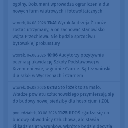
ogólny. Dokument wprowadza ograniczenia dla
nowych farm wiatrowych i fotowoltaicznych
13:41
Wyrok Andrzeja Ż. może
wtorek, 04.08.2026
zostać utrzymany, a on zachować stanowisko
wójta Przechlewa. Nie będzie sprzeciwu
bytowskiej prokuratury
10:06
Audytorzy pozytywnie
wtorek, 04.08.2026
oceniają likwidację Szkoły Podstawowej w
Krzemieniewie, w gminie Czarne. Są też wnioski
dla szkół w Wyczechach i Czarnem
07:18
Sto łóżek to za mało.
wtorek, 04.08.2026
Władze powiatu człuchowskiego przymierzają się
do budowy nowej siedziby dla hospicjum i ZOL
11:25
RDOŚ zgadza się na
poniedziałek, 03.08.2026
budowę obwodnicy Człuchowa, ale stawia
kilkadziesiąt warunków. Wkrótce będzie decyzja