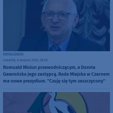
Gmina Czarne
czwartek, 6 sierpnia 2026, 08:04
Romuald Misiun przewodniczącym, a Dorota
Gawrońska jego zastępcą. Rada Miejska w Czarnem
ma nowe prezydium. "Czuję się tym zaszczycony"