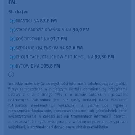
FM.
Słuchaj w:
87,8 FM
MIASTKU NA
90,9 FM
STAROGARDZIE GDAŃSKIM NA
91,7 FM
KOŚCIERZYNIE NA
92,6 FM
SĘPÓLNIE KRAJEŃSKIM NA
99,30 FM
CHOJNICACH, CZŁUCHOWIE I TUCHOLI NA
105,8 FM
BYTOWIE NA
Wszelkie materiały (w szczególności informacje lokalne, zdjęcia, grafiki,
filmy) zamieszczone w niniejszym Portalu chronione są przepisami
ustawy z dnia 4 lutego 1994 r. o prawie autorskim i prawach
pokrewnych. Zabronione jest bez zgody Redakcji Radia Weekend
FM/portalu weekendfm.pl wyrażonej na piśmie pod rygorem
nieważności: kopiowanie, rozpowszechnianie lub jakiekolwiek inne
wykorzystywanie w całości lub we fragmentach informacji, danych,
materiałów lub innych treści poza przewidzianymi przez przepisy prawa
wyjątkami, w szczególności dozwolonym użytkiem osobistym.