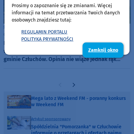
Prosimy o zapoznanie się ze zmianami. Więcej
informacji na temat przetwarzania Twoich danych
osobowych znajdziesz tutaj:
Gmina Człuchów
REGULAMIN PORTALU
czwartek, 30 lipca 2026, 07:13
POLITYKA PRYWATNOŚCI
Regionalna Dyrekcja Ochrony Środowiska stawia
Zamknij okno
warunki, ale zgadza się na kurniki w Dębnicy, w
gminie Człuchów. Opinia nie wiąże jednak rąk
wójtowi
Poprzednia strona
Następna strona
Mega lato z Weekend FM - poranny konkurs
w Weekend FM
Artykuł sponsorowany
Spółdzielnia "Pomorzanka" w Człuchowie
informuje o przetargach i ofertach najmu