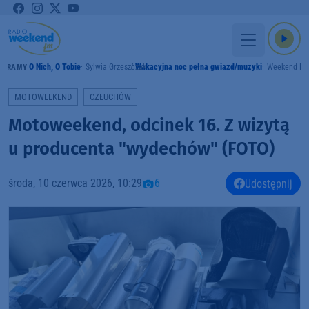
O Nich, O Tobie
Sylwia Grzeszczak
Wakacyjna noc pełna gwiazd/muzyki
Weekend F
GRAMY
MOTOWEEKEND
CZŁUCHÓW
Motoweekend, odcinek 16. Z wizytą
u producenta "wydechów" (FOTO)
środa, 10 czerwca 2026, 10:29
6
Udostępnij