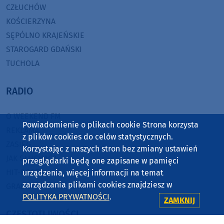
CZŁUCHÓW
KOŚCIERZYNA
SĘPÓLNO KRAJEŃSKIE
STAROGARD GDAŃSKI
TUCHOLA
RADIO
O WEEKEND FM
Powiadomienie o plikach cookie Strona korzysta
REKLAMA
z plików cookies do celów statystycznych.
ZASIĘG
Korzystając z naszych stron bez zmiany ustawień
JAK SŁUCHAĆ?
przeglądarki będą one zapisane w pamięci
HIT-PORT
urządzenia, więcej informacji na temat
zarządzania plikami cookies znajdziesz w
GRALIŚMY W WEEKEND FM
POLITYKA PRYWATNOŚCI
.
ZAMKNIJ
CZĘSTOTLIWOŚCI