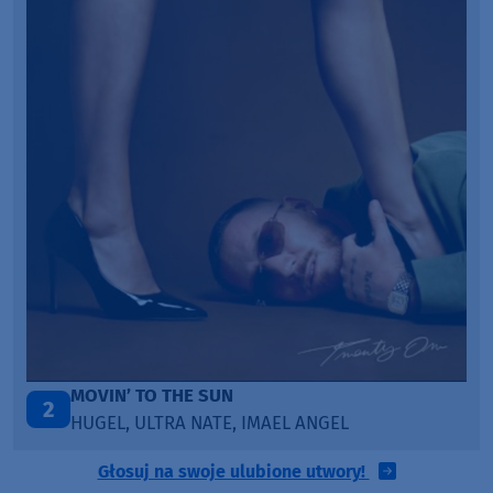
THE SUN
LEGENDARY LO
3
RA NATE, IMAEL ANGEL
KATY PERRY & 
Głosuj na swoje ulubione utwory!