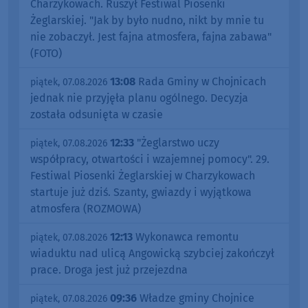
Charzykowach. Ruszył Festiwal Piosenki
Żeglarskiej. "Jak by było nudno, nikt by mnie tu
nie zobaczył. Jest fajna atmosfera, fajna zabawa"
(FOTO)
13:08
Rada Gminy w Chojnicach
piątek, 07.08.2026
jednak nie przyjęła planu ogólnego. Decyzja
została odsunięta w czasie
12:33
"Żeglarstwo uczy
piątek, 07.08.2026
współpracy, otwartości i wzajemnej pomocy". 29.
Festiwal Piosenki Żeglarskiej w Charzykowach
startuje już dziś. Szanty, gwiazdy i wyjątkowa
atmosfera (ROZMOWA)
12:13
Wykonawca remontu
piątek, 07.08.2026
wiaduktu nad ulicą Angowicką szybciej zakończył
prace. Droga jest już przejezdna
09:36
Władze gminy Chojnice
piątek, 07.08.2026