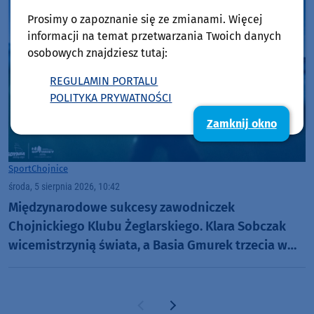
Prosimy o zapoznanie się ze zmianami. Więcej
informacji na temat przetwarzania Twoich danych
osobowych znajdziesz tutaj:
REGULAMIN PORTALU
POLITYKA PRYWATNOŚCI
Zamknij okno
Sport
Chojnice
środa, 5 sierpnia 2026, 10:42
Międzynarodowe sukcesy zawodniczek
Chojnickiego Klubu Żeglarskiego. Klara Sobczak
wicemistrzynią świata, a Basia Gmurek trzecia w
Europie. "Rewelacyjny wynik"
Poprzednia strona
Następna strona