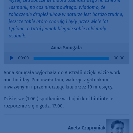
Myślę, że zobaczenie diabła tasmańskiego na dziko w
Tasmanii, no coś niesamowitego. Wiadomo, że
zobaczenie drapieżników w naturze jest bardzo trudne,
jeszcze takie które chorują i były przez wiele lat
tępiona, a tutaj jednak biegnie sobie taki mały
osobnik.
Anna Smugała
Audio
00:00
00:00
Player
Anna Smugała wyjechała do Australii dzięki wizie work
and holiday. Pracowała tam, walcząc z gatunkami
inwazyjnymi i przemierzając kraj przez 10 miesięcy.
Dzisiejsze (1.06.) spotkanie w chojnickiej bibliotece
rozpocznie się o godz. 17.00.
Aneta Czupryniak