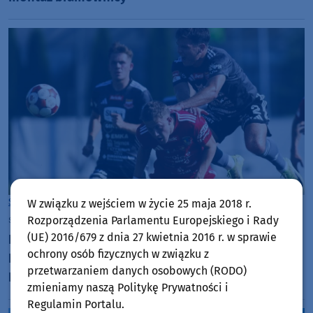
Sport
Chojnice
W związku z wejściem w życie 25 maja 2018 r.
środa, 5 sierpnia 2026, 19:15
Rozporządzenia Parlamentu Europejskiego i Rady
(UE) 2016/679 z dnia 27 kwietnia 2016 r. w sprawie
Koszmar Chojniczanki trwa. Odpadła z Pucharu
ochrony osób fizycznych w związku z
Polski już w pierwszym meczu. Przegrała z
przetwarzaniem danych osobowych (RODO)
Podhalem Nowy Targ 0:2. "Jesteśmy w totalnym
zmieniamy naszą Politykę Prywatności i
dołku. Czujemy się fatalnie"
Regulamin Portalu.