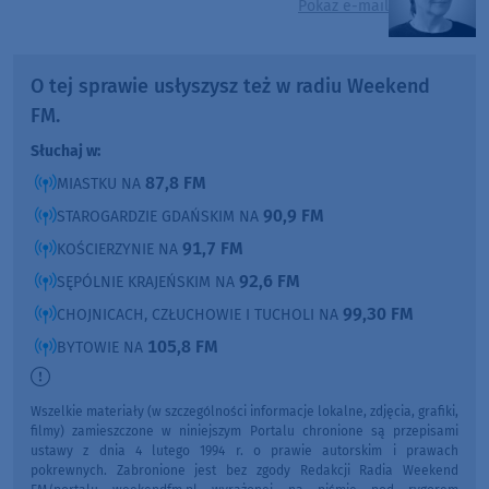
Pokaż e-mail
O tej sprawie usłyszysz też w radiu Weekend
FM.
Słuchaj w:
87,8 FM
MIASTKU NA
90,9 FM
STAROGARDZIE GDAŃSKIM NA
91,7 FM
KOŚCIERZYNIE NA
92,6 FM
SĘPÓLNIE KRAJEŃSKIM NA
99,30 FM
CHOJNICACH, CZŁUCHOWIE I TUCHOLI NA
105,8 FM
BYTOWIE NA
Wszelkie materiały (w szczególności informacje lokalne, zdjęcia, grafiki,
filmy) zamieszczone w niniejszym Portalu chronione są przepisami
ustawy z dnia 4 lutego 1994 r. o prawie autorskim i prawach
pokrewnych. Zabronione jest bez zgody Redakcji Radia Weekend