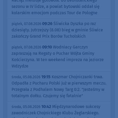
Raciąż melduje gotowość do debiutanckiego
sezonu w IV lidze, a powiat bytowski oddał się
kolarskim emocjom podczas Tour de Pologne
09:26
Śliwicka Dyszka po raz
piątek, 07.08.2026
dziesiąty. Jutrzejszy (8.08) bieg w gminie Śliwice
zakończy Grand Prix Borów Tucholskich
09:10
Wodniacy Garczyn
piątek, 07.08.2026
zapraszają na Regaty o Puchar Wójta Gminy
Kościerzyna. W ten weekend impreza na jeziorze
Wdzydze
19:15
Koszmar Chojniczanki trwa.
środa, 05.08.2026
Odpadła z Pucharu Polski już w pierwszym meczu.
Przegrała z Podhalem Nowy Targ 0:2. "Jesteśmy w
totalnym dołku. Czujemy się fatalnie"
10:42
Międzynarodowe sukcesy
środa, 05.08.2026
zawodniczek Chojnickiego Klubu Żeglarskiego.