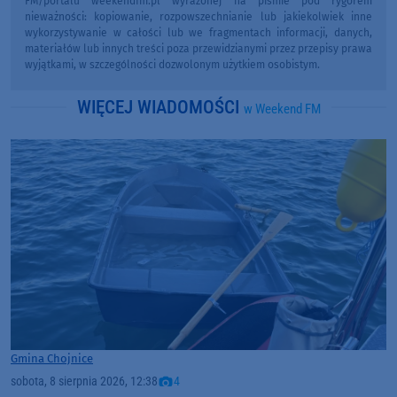
FM/portalu weekendfm.pl wyrażonej na piśmie pod rygorem
nieważności: kopiowanie, rozpowszechnianie lub jakiekolwiek inne
wykorzystywanie w całości lub we fragmentach informacji, danych,
materiałów lub innych treści poza przewidzianymi przez przepisy prawa
wyjątkami, w szczególności dozwolonym użytkiem osobistym.
WIĘCEJ WIADOMOŚCI
w Weekend FM
Gmina Chojnice
sobota, 8 sierpnia 2026, 12:38
4