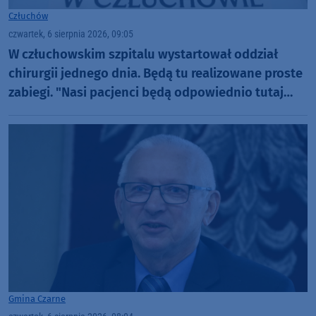
Człuchów
czwartek, 6 sierpnia 2026, 09:05
W człuchowskim szpitalu wystartował oddział
chirurgii jednego dnia. Będą tu realizowane proste
zabiegi. "Nasi pacjenci będą odpowiednio tutaj
zaopiekowani"
Gmina Czarne