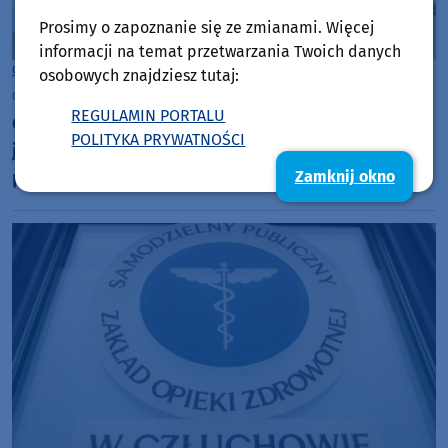
Prosimy o zapoznanie się ze zmianami. Więcej
informacji na temat przetwarzania Twoich danych
Człuchów
osobowych znajdziesz tutaj:
czwartek, 6 sierpnia 2026, 10:03
8
REGULAMIN PORTALU
Centrum Opiekuńczo-Mieszkalne w Człuchowie
POLITYKA PRYWATNOŚCI
jest już gotowe. Działalność ma rozpocząć w
Zamknij okno
przyszłym roku (FOTO)