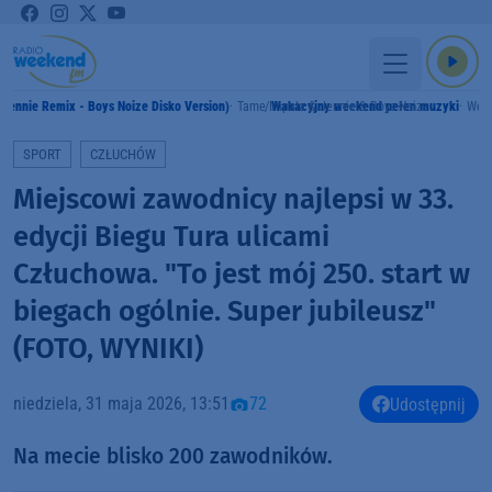
( Jennie Remix - Boys Noize Disko Version)
Tame Impala & Jennie & Boys Noize
Wakacyjny weekend pełen muzyki
Wee
SPORT
CZŁUCHÓW
Miejscowi zawodnicy najlepsi w 33.
edycji Biegu Tura ulicami
Człuchowa. "To jest mój 250. start w
biegach ogólnie. Super jubileusz"
(FOTO, WYNIKI)
niedziela, 31 maja 2026, 13:51
72
Udostępnij
Na mecie blisko 200 zawodników.