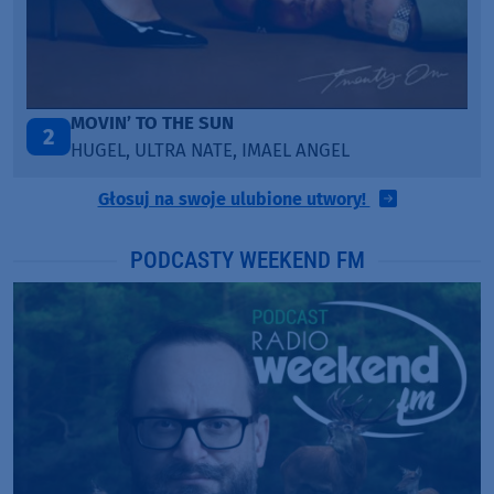
LEGENDARY LOVERS (SAVE ME)
3
KATY PERRY & CHIEF KEEF
Głosuj na swoje ulubione utwory!
PODCASTY WEEKEND FM