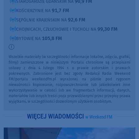
90,9 FM
STAROGARDZIE GDAŃSKIM NA
91,7 FM
KOŚCIERZYNIE NA
92,6 FM
SĘPÓLNIE KRAJEŃSKIM NA
99,30 FM
CHOJNICACH, CZŁUCHOWIE I TUCHOLI NA
105,8 FM
BYTOWIE NA
Wszelkie materiały (w szczególności informacje lokalne, zdjęcia, grafiki,
filmy) zamieszczone w niniejszym Portalu chronione są przepisami
ustawy z dnia 4 lutego 1994 r. o prawie autorskim i prawach
pokrewnych. Zabronione jest bez zgody Redakcji Radia Weekend
FM/portalu weekendfm.pl wyrażonej na piśmie pod rygorem
nieważności: kopiowanie, rozpowszechnianie lub jakiekolwiek inne
wykorzystywanie w całości lub we fragmentach informacji, danych,
materiałów lub innych treści poza przewidzianymi przez przepisy prawa
wyjątkami, w szczególności dozwolonym użytkiem osobistym.
WIĘCEJ WIADOMOŚCI
w Weekend FM