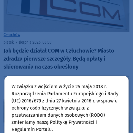
Człuchów
piątek, 7 sierpnia 2026, 08:03
Jak będzie działał COM w Człuchowie? Miasto
zdradza pierwsze szczegóły. Będą opłaty i
skierowania na czas określony
W związku z wejściem w życie 25 maja 2018 r.
Rozporządzenia Parlamentu Europejskiego i Rady
(UE) 2016/679 z dnia 27 kwietnia 2016 r. w sprawie
ochrony osób fizycznych w związku z
przetwarzaniem danych osobowych (RODO)
zmieniamy naszą Politykę Prywatności i
Regulamin Portalu.