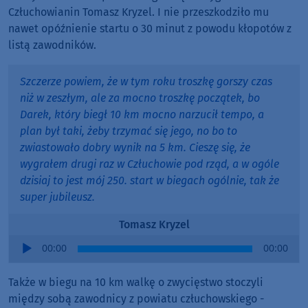
Człuchowianin Tomasz Kryzel. I nie przeszkodziło mu
nawet opóźnienie startu o 30 minut z powodu kłopotów z
listą zawodników.
Szczerze powiem, że w tym roku troszkę gorszy czas
niż w zeszłym, ale za mocno troszkę początek, bo
Darek, który biegł 10 km mocno narzucił tempo, a
plan był taki, żeby trzymać się jego, no bo to
zwiastowało dobry wynik na 5 km. Cieszę się, że
wygrałem drugi raz w Człuchowie pod rząd, a w ogóle
dzisiaj to jest mój 250. start w biegach ogólnie, tak że
super jubileusz.
Tomasz Kryzel
Audio
00:00
00:00
Player
Także w biegu na 10 km walkę o zwycięstwo stoczyli
między sobą zawodnicy z powiatu człuchowskiego -