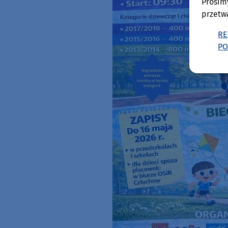
Prosim
przetw
RE
PO