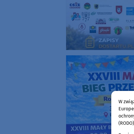
W zwią
Europej
ochron
(RODO)