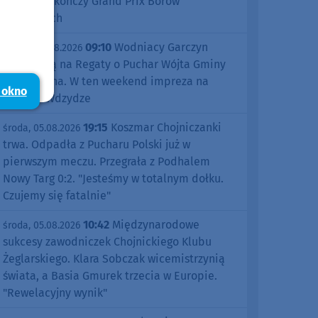
Śliwice zakończy Grand Prix Borów
Tucholskich
09:10
Wodniacy Garczyn
piątek, 07.08.2026
zapraszają na Regaty o Puchar Wójta Gminy
Kościerzyna. W ten weekend impreza na
 okno
jeziorze Wdzydze
19:15
Koszmar Chojniczanki
środa, 05.08.2026
trwa. Odpadła z Pucharu Polski już w
pierwszym meczu. Przegrała z Podhalem
Nowy Targ 0:2. "Jesteśmy w totalnym dołku.
Czujemy się fatalnie"
10:42
Międzynarodowe
środa, 05.08.2026
sukcesy zawodniczek Chojnickiego Klubu
Żeglarskiego. Klara Sobczak wicemistrzynią
świata, a Basia Gmurek trzecia w Europie.
"Rewelacyjny wynik"