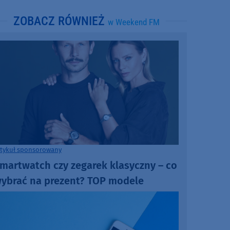
ZOBACZ RÓWNIEŻ
w Weekend FM
rtykuł sponsorowany
martwatch czy zegarek klasyczny – co
ybrać na prezent? TOP modele