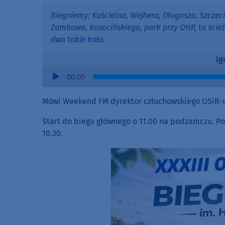
Biegniemy: Kościelna, Wejhera, Długosza, Szczeci
Zamkowa, Kusocińskiego, park przy OHP, ta ścieżk
dwa takie koła.
Ig
Audio
00:00
Player
Mówi Weekend FM dyrektor człuchowskiego OSiR-u
Start do biegu głównego o 11.00 na podzamczu. Pop
10.30.