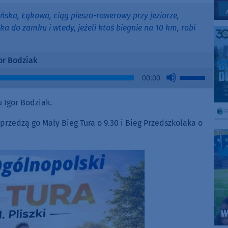
ńska, Łąkowa, ciąg pieszo-rowerowy przy jeziorze,
a do zamku i wtedy, jeżeli ktoś biegnie na 10 km, robi
or Bodziak
Use
00:00
Up/Down
Arrow
 Igor Bodziak.
keys
to
rzedzą go Mały Bieg Tura o 9.30 i Bieg Przedszkolaka o
increase
or
decrease
volume.