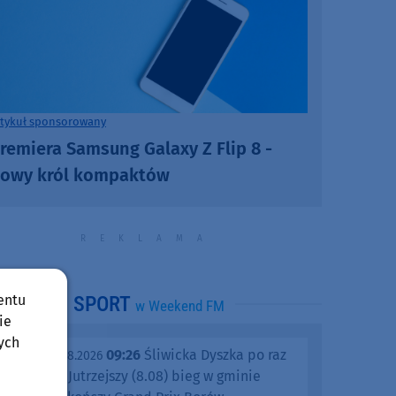
rtykuł sponsorowany
remiera Samsung Galaxy Z Flip 8 -
owy król kompaktów
entu
SPORT
w Weekend FM
ie
ych
09:26
Śliwicka Dyszka po raz
piątek, 07.08.2026
dziesiąty. Jutrzejszy (8.08) bieg w gminie