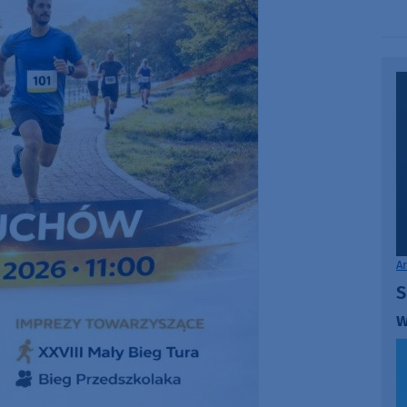
A
S
w