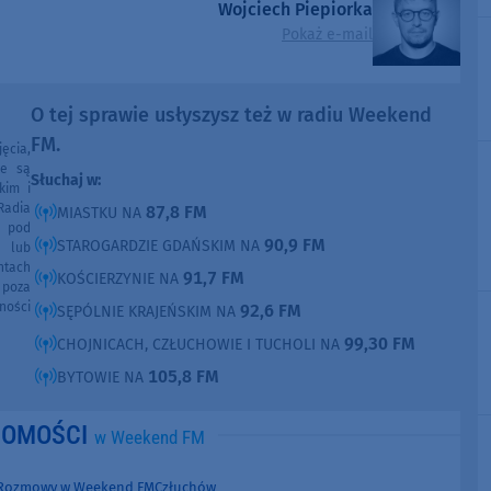
Wojciech Piepiorka
Pokaż e-mail
O tej sprawie usłyszysz też w radiu Weekend
FM.
ęcia,
ne są
Słuchaj w:
kim i
Radia
87,8 FM
MIASTKU NA
e pod
90,9 FM
STAROGARDZIE GDAŃSKIM NA
e lub
ntach
91,7 FM
KOŚCIERZYNIE NA
poza
ności
92,6 FM
SĘPÓLNIE KRAJEŃSKIM NA
99,30 FM
CHOJNICACH, CZŁUCHOWIE I TUCHOLI NA
105,8 FM
BYTOWIE NA
DOMOŚCI
w Weekend FM
Rozmowy w Weekend FM
Człuchów