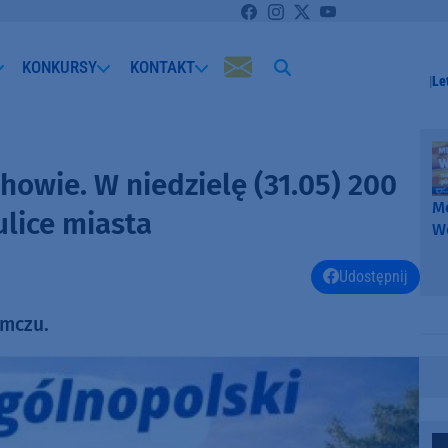
KONKURSY
KONTAKT
Le
chowie. W niedzielę (31.05) 200
Me
lice miasta
W
-
k
Udostępnij
W
amczu.