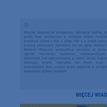
Wszelkie materiały (w szczególności informacje lokalne, zdj
grafiki, filmy) zamieszczone w niniejszym Portalu chronio
przepisami ustawy z dnia 4 lutego 1994 r. o prawie autors
prawach pokrewnych. Zabronione jest bez zgody Redakcji 
Weekend FM/portalu weekendfm.pl wyrażonej na piśmi
rygorem nieważności: kopiowanie, rozpowszechniani
jakiekolwiek inne wykorzystywanie w całości lub we fragme
informacji, danych, materiałów lub innych treści 
przewidzianymi przez przepisy prawa wyjątkami, w szczegól
dozwolonym użytkiem osobistym.
WIĘCEJ WIA