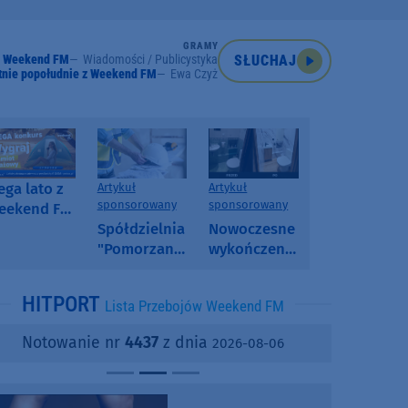
GRAMY
Weekend FM
Wiadomości / Publicystyka
SŁUCHAJ
tnie popołudnie z Weekend FM
Ewa Czyż
ga lato z
Artykuł
Artykuł
sponsorowany
sponsorowany
eekend FM
 poranny
Spółdzielnia
Nowoczesne
onkurs w
"Pomorzanka"
wykończenia
eekend FM
w
ścian.
Człuchowie
Dlaczego
HITPORT
Lista Przebojów Weekend FM
informuje o
SPC, WPC i
przetargach
fornir
Notowanie nr
4437
z dnia
2026-08-06
i ofertach
kamienny
najmu
zyskują na
popularności?