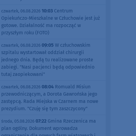
10:03
Centrum
czwartek, 06.08.2026
Opiekuńczo-Mieszkalne w Człuchowie jest już
gotowe. Działalność ma rozpocząć w
przyszłym roku (FOTO)
09:05
W człuchowskim
czwartek, 06.08.2026
szpitalu wystartował oddział chirurgii
jednego dnia. Będą tu realizowane proste
zabiegi. "Nasi pacjenci będą odpowiednio
tutaj zaopiekowani"
08:04
Romuald Misiun
czwartek, 06.08.2026
przewodniczącym, a Dorota Gawrońska jego
zastępcą. Rada Miejska w Czarnem ma nowe
prezydium. "Czuję się tym zaszczycony"
07:22
Gmina Rzeczenica ma
środa, 05.08.2026
plan ogólny. Dokument wprowadza
ograniczenia dla nowych farm wiatrowych i