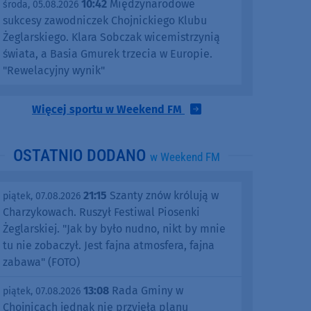
10:42
Międzynarodowe
środa, 05.08.2026
sukcesy zawodniczek Chojnickiego Klubu
Żeglarskiego. Klara Sobczak wicemistrzynią
świata, a Basia Gmurek trzecia w Europie.
"Rewelacyjny wynik"
Więcej sportu w Weekend FM
OSTATNIO DODANO
w Weekend FM
21:15
Szanty znów królują w
piątek, 07.08.2026
Charzykowach. Ruszył Festiwal Piosenki
Żeglarskiej. "Jak by było nudno, nikt by mnie
tu nie zobaczył. Jest fajna atmosfera, fajna
zabawa" (FOTO)
13:08
Rada Gminy w
piątek, 07.08.2026
Chojnicach jednak nie przyjęła planu