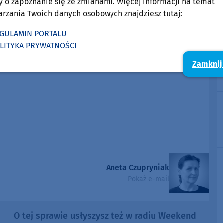
y o zapoznanie się ze zmianami. Więcej informacji na temat
arzania Twoich danych osobowych znajdziesz tutaj:
GULAMIN PORTALU
LITYKA PRYWATNOŚCI
Zamknij
Aneta Czupryniak
Pokaż e-mail
O tej sprawie usłyszysz też w radiu Weekend