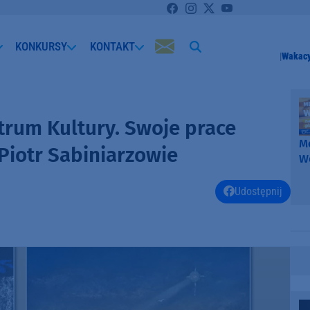
KONKURSY
KONTAKT
Wakacy
trum Kultury. Swoje prace
Me
 Piotr Sabiniarzowie
W
-
k
Udostępnij
W