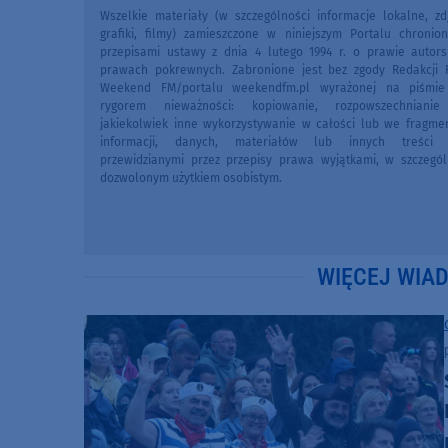
Wszelkie materiały (w szczególności informacje lokalne, zdj
grafiki, filmy) zamieszczone w niniejszym Portalu chronio
przepisami ustawy z dnia 4 lutego 1994 r. o prawie autors
prawach pokrewnych. Zabronione jest bez zgody Redakcji 
Weekend FM/portalu weekendfm.pl wyrażonej na piśmi
rygorem nieważności: kopiowanie, rozpowszechniani
jakiekolwiek inne wykorzystywanie w całości lub we fragme
informacji, danych, materiałów lub innych treści 
przewidzianymi przez przepisy prawa wyjątkami, w szczegól
dozwolonym użytkiem osobistym.
WIĘCEJ WIA