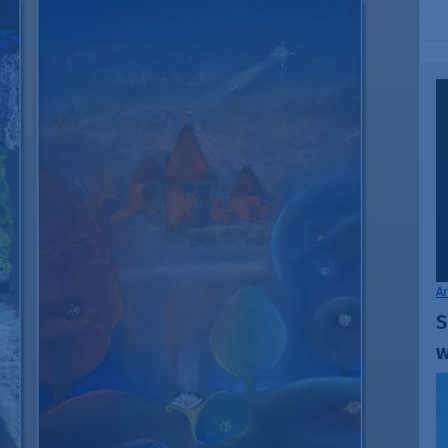
A
S
w