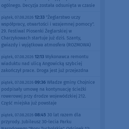
ogólnego. Decyzja została odsunięta w czasie
12:33
"Żeglarstwo uczy
piątek, 07.08.2026
współpracy, otwartości i wzajemnej pomocy".
29. Festiwal Piosenki Żeglarskiej w
Charzykowach startuje już dziś. Szanty,
gwiazdy i wyjątkowa atmosfera (ROZMOWA)
12:13
Wykonawca remontu
piątek, 07.08.2026
wiaduktu nad ulicą Angowicką szybciej
zakończył prace. Droga jest już przejezdna
09:36
Władze gminy Chojnice
piątek, 07.08.2026
podpisały umowę na kontynuację ścieżki
rowerowej przy drodze wojewódzkiej 212.
Część miejska już powstaje
08:45
30 lat razem dla
piątek, 07.08.2026
przyrody. Jubileusz 30-lecia Parku
Narodowego "Bory Tucholskie". Odcinek 12: