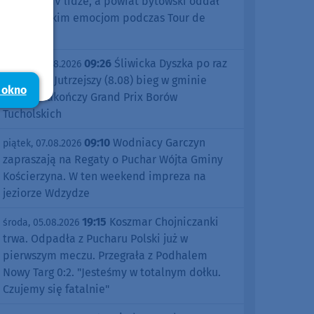
sezonu w IV lidze, a powiat bytowski oddał
się kolarskim emocjom podczas Tour de
Pologne
09:26
Śliwicka Dyszka po raz
piątek, 07.08.2026
dziesiąty. Jutrzejszy (8.08) bieg w gminie
 okno
Śliwice zakończy Grand Prix Borów
Tucholskich
09:10
Wodniacy Garczyn
piątek, 07.08.2026
zapraszają na Regaty o Puchar Wójta Gminy
Kościerzyna. W ten weekend impreza na
jeziorze Wdzydze
19:15
Koszmar Chojniczanki
środa, 05.08.2026
trwa. Odpadła z Pucharu Polski już w
pierwszym meczu. Przegrała z Podhalem
Nowy Targ 0:2. "Jesteśmy w totalnym dołku.
Czujemy się fatalnie"