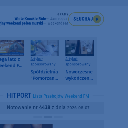
GRAMY
White Knuckle Ride
Jamiroquai
SŁUCHAJ
jny weekend pełen muzyki
Weekend FM
ga lato z
Artykuł
Artykuł
sponsorowany
sponsorowany
eekend FM
 poranny
Spółdzielnia
Nowoczesne
onkurs w
"Pomorzanka"
wykończenia
eekend FM
w
ścian.
Człuchowie
Dlaczego
HITPORT
Lista Przebojów Weekend FM
informuje o
SPC, WPC i
przetargach
fornir
Notowanie nr
4438
z dnia
2026-08-07
i ofertach
kamienny
najmu
zyskują na
popularności?