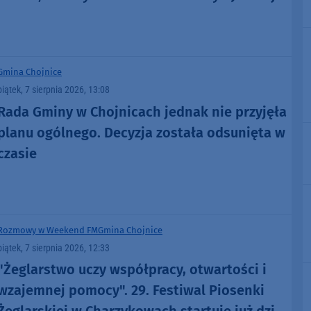
atmosfera, fajna zabawa" (FOTO)
Gmina Chojnice
piątek, 7 sierpnia 2026, 13:08
Rada Gminy w Chojnicach jednak nie przyjęła
planu ogólnego. Decyzja została odsunięta w
czasie
Rozmowy w Weekend FM
Gmina Chojnice
piątek, 7 sierpnia 2026, 12:33
"Żeglarstwo uczy współpracy, otwartości i
wzajemnej pomocy". 29. Festiwal Piosenki