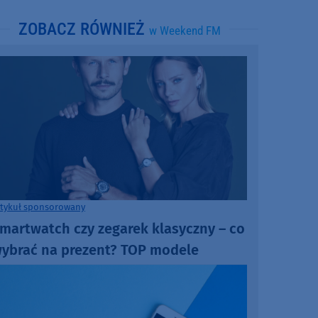
ZOBACZ RÓWNIEŻ
w Weekend FM
rtykuł sponsorowany
martwatch czy zegarek klasyczny – co
ybrać na prezent? TOP modele