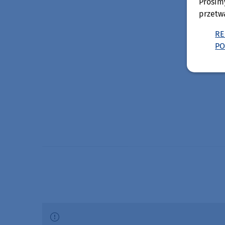
Prosim
przetw
RE
PO