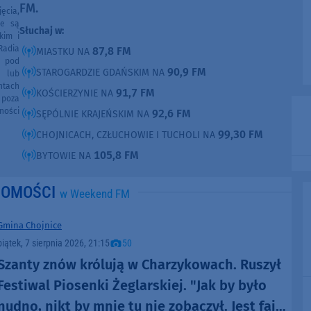
FM.
ęcia,
ne są
Słuchaj w:
kim i
Radia
87,8 FM
MIASTKU NA
e pod
90,9 FM
STAROGARDZIE GDAŃSKIM NA
e lub
ntach
91,7 FM
KOŚCIERZYNIE NA
poza
ności
92,6 FM
SĘPÓLNIE KRAJEŃSKIM NA
99,30 FM
CHOJNICACH, CZŁUCHOWIE I TUCHOLI NA
105,8 FM
BYTOWIE NA
DOMOŚCI
w Weekend FM
Gmina Chojnice
piątek, 7 sierpnia 2026, 21:15
50
Szanty znów królują w Charzykowach. Ruszył
Festiwal Piosenki Żeglarskiej. "Jak by było
nudno, nikt by mnie tu nie zobaczył. Jest fajna