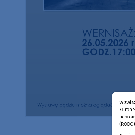
W zwią
Europej
ochron
(RODO)