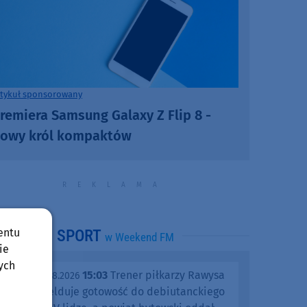
rtykuł sponsorowany
remiera Samsung Galaxy Z Flip 8 -
owy król kompaktów
entu
SPORT
w Weekend FM
ie
ych
15:03
Trener piłkarzy Rawysa
piątek, 07.08.2026
Raciąż melduje gotowość do debiutanckiego