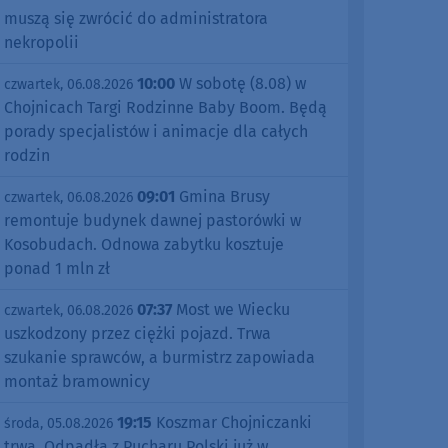
muszą się zwrócić do administratora
nekropolii
10:00
W sobotę (8.08) w
czwartek, 06.08.2026
Chojnicach Targi Rodzinne Baby Boom. Będą
porady specjalistów i animacje dla całych
rodzin
09:01
Gmina Brusy
czwartek, 06.08.2026
remontuje budynek dawnej pastorówki w
Kosobudach. Odnowa zabytku kosztuje
ponad 1 mln zł
07:37
Most we Wiecku
czwartek, 06.08.2026
uszkodzony przez ciężki pojazd. Trwa
szukanie sprawców, a burmistrz zapowiada
montaż bramownicy
19:15
Koszmar Chojniczanki
środa, 05.08.2026
trwa. Odpadła z Pucharu Polski już w