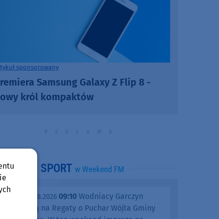
rtykuł sponsorowany
remiera Samsung Galaxy Z Flip 8 -
owy król kompaktów
entu
SPORT
w Weekend FM
ie
ych
09:10
Wodniacy Garczyn
piątek, 07.08.2026
zapraszają na Regaty o Puchar Wójta Gminy