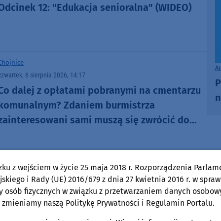
Odcinek 12: "Edukacja senioralna" (WIDEO)
Chojnice
A
czwartek, 6 sierpnia 2026, 14:17
P
Co dalej z opłatami pobranymi na cmentarzu
n
komunalnym? Zdaniem burmistrza
zainteresowani sami muszą się zwrócić do
administratora nekropolii
zku z wejściem w życie 25 maja 2018 r. Rozporządzenia Parlam
Chojnice
skiego i Rady (UE) 2016/679 z dnia 27 kwietnia 2016 r. w spraw
czwartek, 6 sierpnia 2026, 10:00
y osób fizycznych w związku z przetwarzaniem danych osobow
W sobotę (8.08) w Chojnicach Targi Rodzinne
 zmieniamy naszą Politykę Prywatności i Regulamin Portalu.
Baby Boom. Będą porady specjalistów i