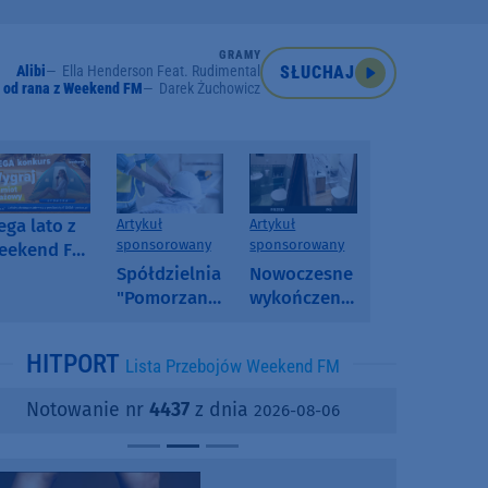
GRAMY
Alibi
Ella Henderson Feat. Rudimental
SŁUCHAJ
 od rana z Weekend FM
Darek Żuchowicz
ga lato z
Artykuł
Artykuł
sponsorowany
sponsorowany
eekend FM
 poranny
Spółdzielnia
Nowoczesne
onkurs w
"Pomorzanka"
wykończenia
eekend FM
w
ścian.
Człuchowie
Dlaczego
HITPORT
Lista Przebojów Weekend FM
informuje o
SPC, WPC i
przetargach
fornir
Notowanie nr
4437
z dnia
2026-08-06
i ofertach
kamienny
najmu
zyskują na
popularności?