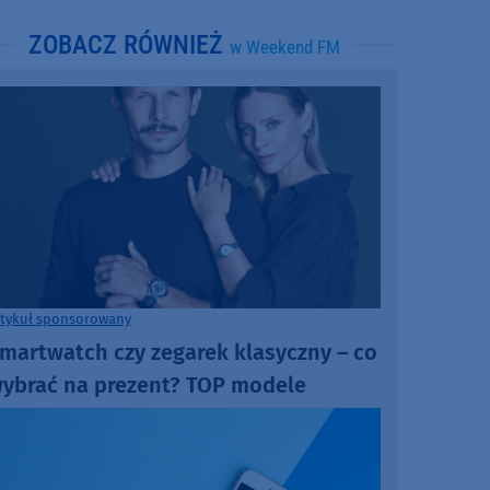
ZOBACZ RÓWNIEŻ
w Weekend FM
rtykuł sponsorowany
martwatch czy zegarek klasyczny – co
ybrać na prezent? TOP modele