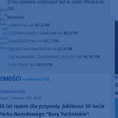
O tej sprawie usłyszysz też w radiu Weekend
FM.
ęcia,
ne są
Słuchaj w:
kim i
Radia
87,8 FM
MIASTKU NA
e pod
90,9 FM
STAROGARDZIE GDAŃSKIM NA
e lub
ntach
91,7 FM
KOŚCIERZYNIE NA
poza
ności
92,6 FM
SĘPÓLNIE KRAJEŃSKIM NA
99,30 FM
CHOJNICACH, CZŁUCHOWIE I TUCHOLI NA
105,8 FM
BYTOWIE NA
A
DOMOŚCI
w Weekend FM
S
Powiat Chojnicki
w
piątek, 7 sierpnia 2026, 08:45
30 lat razem dla przyrody. Jubileusz 30-lecia
Parku Narodowego "Bory Tucholskie".