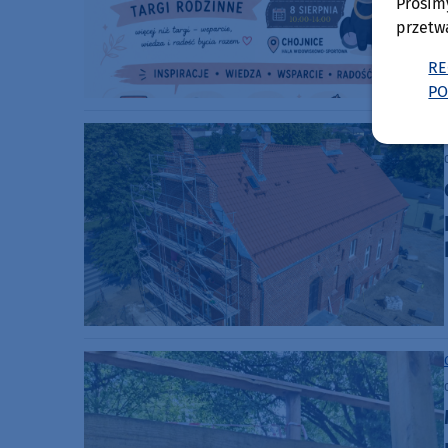
Prosim
przetw
RE
PO