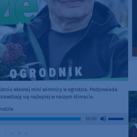
żeniu własnej mini winnnicy w ogrodzie. Podpowiada
 sprawdzają się najlepiej w naszym klimacie.
rodzie
Use
00:00
Up/Down
Arrow