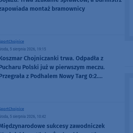
zapowiada montaż bramownicy
Sport
Chojnice
środa, 5 sierpnia 2026, 19:15
Koszmar Chojniczanki trwa. Odpadła z
Pucharu Polski już w pierwszym meczu.
Przegrała z Podhalem Nowy Targ 0:2.
"Jesteśmy w totalnym dołku. Czujemy się
fatalnie"
Sport
Chojnice
środa, 5 sierpnia 2026, 10:42
Międzynarodowe sukcesy zawodniczek