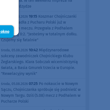
Kościerzyna. W ten weekend impreza na
jeziorze Wdzydze
19:15
Koszmar Chojniczanki
środa, 05.08.2026
trwa. Odpadła z Pucharu Polski już w
pierwszym meczu. Przegrała z Podhalem
 okno
Nowy Targ 0:2. "Jesteśmy w totalnym dołku.
Czujemy się fatalnie"
10:42
Międzynarodowe
środa, 05.08.2026
sukcesy zawodniczek Chojnickiego Klubu
Żeglarskiego. Klara Sobczak wicemistrzynią
świata, a Basia Gmurek trzecia w Europie.
"Rewelacyjny wynik"
07:25
Po nokaucie w Nowym
środa, 05.08.2026
Sączu, Chojniczanka spróbuje się podnieść w
Nowym Targu. Dziś (5.08) mecz z Podhalem w
Pucharze Polski