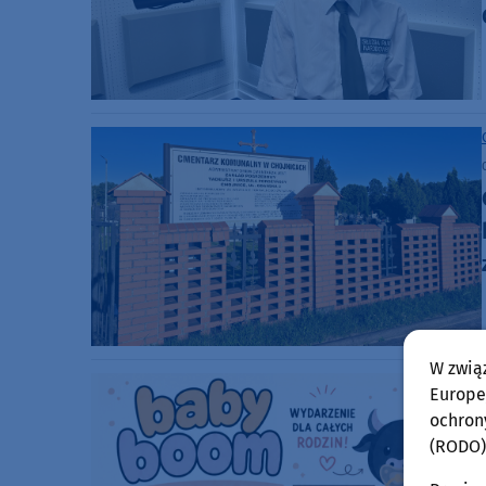
W zwią
Europej
ochron
(RODO)