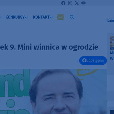
KONKURSY
KONTAKT
Lato
k 9. Mini winnica w ogrodzie
Me
W
Udostępnij
-
k
W