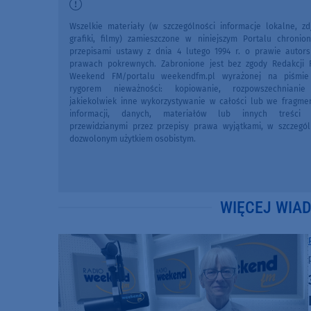
Wszelkie materiały (w szczególności informacje lokalne, zdj
grafiki, filmy) zamieszczone w niniejszym Portalu chronio
przepisami ustawy z dnia 4 lutego 1994 r. o prawie autors
prawach pokrewnych. Zabronione jest bez zgody Redakcji 
Weekend FM/portalu weekendfm.pl wyrażonej na piśmi
rygorem nieważności: kopiowanie, rozpowszechniani
jakiekolwiek inne wykorzystywanie w całości lub we fragme
informacji, danych, materiałów lub innych treści 
przewidzianymi przez przepisy prawa wyjątkami, w szczegól
dozwolonym użytkiem osobistym.
WIĘCEJ WIA