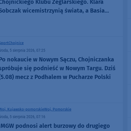
Chojnickiego Klubu Żeglarskiego. Klara
Sobczak wicemistrzynią świata, a Basia
Gmurek trzecia w Europie. "Rewelacyjny
wynik"
Sport
Chojnice
środa, 5 sierpnia 2026, 07:25
Po nokaucie w Nowym Sączu, Chojniczanka
spróbuje się podnieść w Nowym Targu. Dziś
(5.08) mecz z Podhalem w Pucharze Polski
Woj. Kujawsko-pomorskie
Woj. Pomorskie
środa, 5 sierpnia 2026, 07:16
IMGW podnosi alert burzowy do drugiego