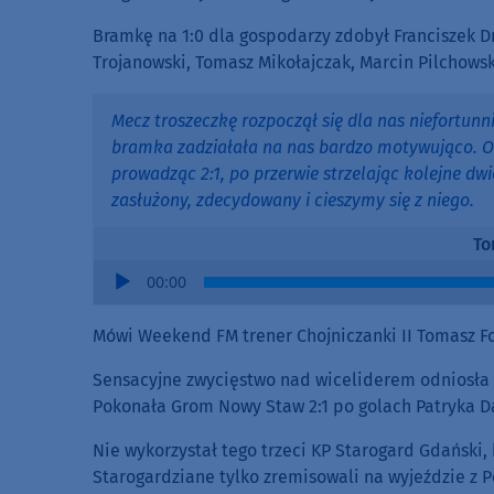
Bramkę na 1:0 dla gospodarzy zdobył Franciszek Dry
Trojanowski, Tomasz Mikołajczak, Marcin Pilchows
Mecz troszeczkę rozpoczął się dla nas niefortunn
bramka zadziałała na nas bardzo motywująco. Od
prowadząc 2:1, po przerwie strzelając kolejne dwi
zasłużony, zdecydowany i cieszymy się z niego.
To
Audio
00:00
Player
Mówi Weekend FM trener Chojniczanki II Tomasz Fo
Sensacyjne zwycięstwo nad wiceliderem odniosła z
Pokonała Grom Nowy Staw 2:1 po golach Patryka D
Nie wykorzystał tego trzeci KP Starogard Gdański, 
Starogardziane tylko zremisowali na wyjeździe z P