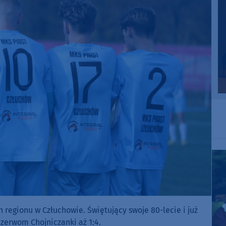
regionu w Człuchowie. Świętujący swoje 80-lecie i już
zerwom Chojniczanki aż 1:4.