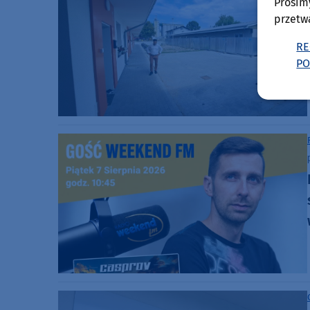
Prosim
przetw
RE
PO