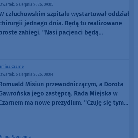
czwartek, 6 sierpnia 2026, 09:05
W człuchowskim szpitalu wystartował oddział
chirurgii jednego dnia. Będą tu realizowane
proste zabiegi. "Nasi pacjenci będą
odpowiednio tutaj zaopiekowani"
Gmina Czarne
czwartek, 6 sierpnia 2026, 08:04
Romuald Misiun przewodniczącym, a Dorota
Gawrońska jego zastępcą. Rada Miejska w
Czarnem ma nowe prezydium. "Czuję się tym
zaszczycony"
Gmina Rzeczenica