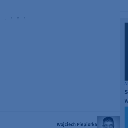
A
S
w
Wojciech Piepiorka