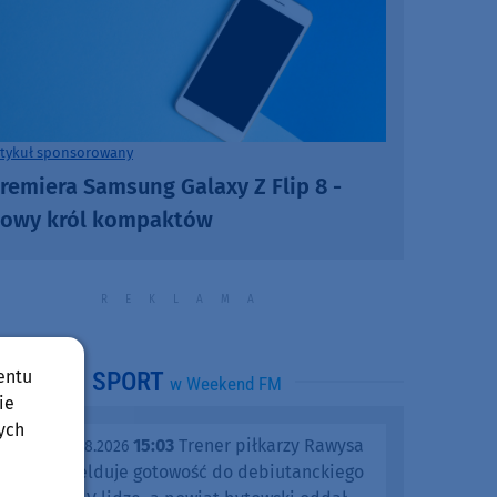
rtykuł sponsorowany
remiera Samsung Galaxy Z Flip 8 -
owy król kompaktów
entu
SPORT
w Weekend FM
ie
ych
15:03
Trener piłkarzy Rawysa
piątek, 07.08.2026
Raciąż melduje gotowość do debiutanckiego