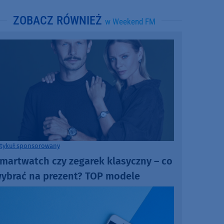
ZOBACZ RÓWNIEŻ
w Weekend FM
rtykuł sponsorowany
martwatch czy zegarek klasyczny – co
ybrać na prezent? TOP modele