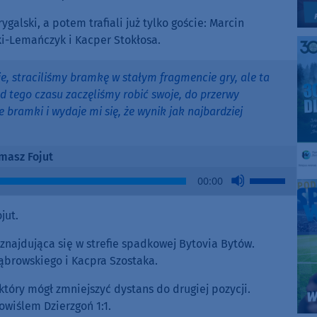
galski, a potem trafiali już tylko goście: Marcin
ki-Lemańczyk i Kacper Stokłosa.
ie, straciliśmy bramkę w stałym fragmencie gry, ale ta
 tego czasu zaczęliśmy robić swoje, do przerwy
e bramki i wydaje mi się, że wynik jak najbardziej
masz Fojut
Use
00:00
Up/Down
Arrow
jut.
keys
to
najdująca się w strefie spadkowej Bytovia Bytów.
increase
ąbrowskiego i Kacpra Szostaka.
or
który mógł zmniejszyć dystans do drugiej pozycji.
decrease
owiślem Dzierzgoń 1:1.
volume.