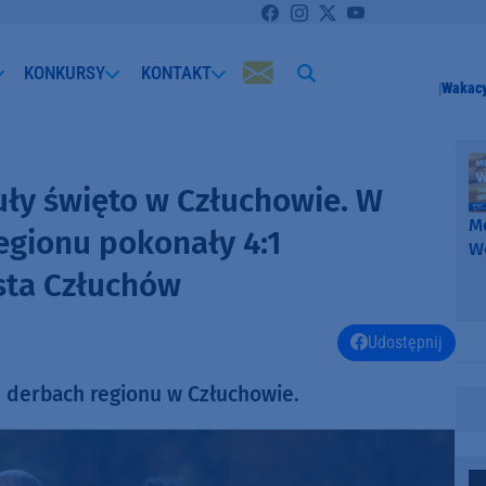
KONKURSY
KONTAKT
Wakacy
uły święto w Człuchowie. W
Me
egionu pokonały 4:1
W
-
sta Człuchów
k
W
Udostępnij
h derbach regionu w Człuchowie.