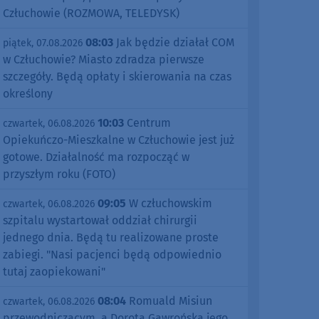
Człuchowie (ROZMOWA, TELEDYSK)
08:03
Jak będzie działał COM
piątek, 07.08.2026
w Człuchowie? Miasto zdradza pierwsze
szczegóły. Będą opłaty i skierowania na czas
określony
10:03
Centrum
czwartek, 06.08.2026
Opiekuńczo-Mieszkalne w Człuchowie jest już
gotowe. Działalność ma rozpocząć w
przyszłym roku (FOTO)
09:05
W człuchowskim
czwartek, 06.08.2026
szpitalu wystartował oddział chirurgii
jednego dnia. Będą tu realizowane proste
zabiegi. "Nasi pacjenci będą odpowiednio
tutaj zaopiekowani"
08:04
Romuald Misiun
czwartek, 06.08.2026
przewodniczącym, a Dorota Gawrońska jego