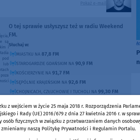
Pokaż e-mail
O tej sprawie usłyszysz też w radiu Weekend
FM.
ęcia,
ne są
A
Słuchaj w:
kim i
P
Radia
87,8 FM
MIASTKU NA
e pod
n
90,9 FM
STAROGARDZIE GDAŃSKIM NA
e lub
ntach
91,7 FM
KOŚCIERZYNIE NA
poza
ności
92,6 FM
SĘPÓLNIE KRAJEŃSKIM NA
99,30 FM
CHOJNICACH, CZŁUCHOWIE I TUCHOLI NA
105,8 FM
BYTOWIE NA
zku z wejściem w życie 25 maja 2018 r. Rozporządzenia Parlam
skiego i Rady (UE) 2016/679 z dnia 27 kwietnia 2016 r. w spraw
DOMOŚCI
w Weekend FM
y osób fizycznych w związku z przetwarzaniem danych osobow
 zmieniamy naszą Politykę Prywatności i Regulamin Portalu.
Człuchów