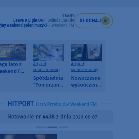
GRAMY
Leave A Light On
Belinda Carlisle
SŁUCHAJ
jny weekend pełen muzyki
Weekend FM
ga lato z
Artykuł
Artykuł
sponsorowany
sponsorowany
eekend FM
 poranny
Spółdzielnia
Nowoczesne
onkurs w
"Pomorzanka"
wykończenia
eekend FM
w
ścian.
Człuchowie
Dlaczego
HITPORT
Lista Przebojów Weekend FM
informuje o
SPC, WPC i
przetargach
fornir
Notowanie nr
4438
z dnia
2026-08-07
i ofertach
kamienny
najmu
zyskują na
popularności?