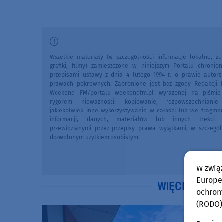
Wszelkie materiały (w szczególności informacje lokalne, zdj
grafiki, filmy) zamieszczone w niniejszym Portalu chronio
przepisami ustawy z dnia 4 lutego 1994 r. o prawie autors
prawach pokrewnych. Zabronione jest bez zgody Redakcji 
Weekend FM/portalu weekendfm.pl wyrażonej na piśmi
rygorem nieważności: kopiowanie, rozpowszechniani
jakiekolwiek inne wykorzystywanie w całości lub we fragme
informacji, danych, materiałów lub innych treści 
przewidzianymi przez przepisy prawa wyjątkami, w szczegól
dozwolonym użytkiem osobistym.
W zwią
Europej
WIĘCEJ WIA
ochron
(RODO)