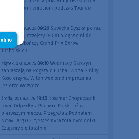
sezonu w IV lidze, a powiat bytowski oddał
się kolarskim emocjom podczas Tour de
Pologne
09:26
Śliwicka Dyszka po raz
piątek, 07.08.2026
dziesiąty. Jutrzejszy (8.08) bieg w gminie
 okno
Śliwice zakończy Grand Prix Borów
Tucholskich
09:10
Wodniacy Garczyn
piątek, 07.08.2026
zapraszają na Regaty o Puchar Wójta Gminy
Kościerzyna. W ten weekend impreza na
jeziorze Wdzydze
19:15
Koszmar Chojniczanki
środa, 05.08.2026
trwa. Odpadła z Pucharu Polski już w
pierwszym meczu. Przegrała z Podhalem
Nowy Targ 0:2. "Jesteśmy w totalnym dołku.
Czujemy się fatalnie"