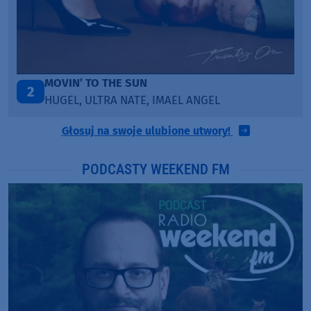
LEGENDARY LOVERS (SAVE ME)
3
KATY PERRY & CHIEF KEEF
Głosuj na swoje ulubione utwory!
PODCASTY WEEKEND FM