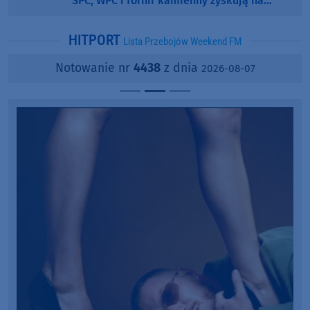
SPC, WPC i fornir kamienny zyskują na
popularności?
HITPORT
Lista Przebojów Weekend FM
Notowanie nr
4438
z dnia
2026-08-07