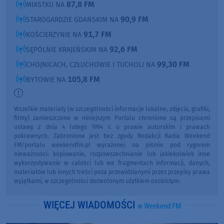
87,8 FM
MIASTKU NA
90,9 FM
STAROGARDZIE GDAŃSKIM NA
91,7 FM
KOŚCIERZYNIE NA
92,6 FM
SĘPÓLNIE KRAJEŃSKIM NA
99,30 FM
CHOJNICACH, CZŁUCHOWIE I TUCHOLI NA
105,8 FM
BYTOWIE NA
Wszelkie materiały (w szczególności informacje lokalne, zdjęcia, grafiki,
filmy) zamieszczone w niniejszym Portalu chronione są przepisami
ustawy z dnia 4 lutego 1994 r. o prawie autorskim i prawach
pokrewnych. Zabronione jest bez zgody Redakcji Radia Weekend
FM/portalu weekendfm.pl wyrażonej na piśmie pod rygorem
nieważności: kopiowanie, rozpowszechnianie lub jakiekolwiek inne
wykorzystywanie w całości lub we fragmentach informacji, danych,
materiałów lub innych treści poza przewidzianymi przez przepisy prawa
wyjątkami, w szczególności dozwolonym użytkiem osobistym.
WIĘCEJ WIADOMOŚCI
w Weekend FM