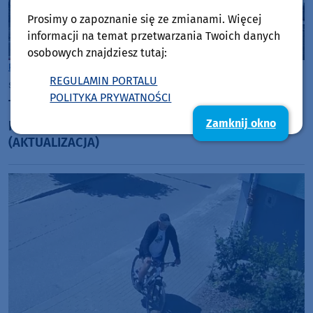
Prosimy o zapoznanie się ze zmianami. Więcej
informacji na temat przetwarzania Twoich danych
osobowych znajdziesz tutaj:
Powiat Kościerski
REGULAMIN PORTALU
środa, 29 lipca 2026, 13:05
3
POLITYKA PRYWATNOŚCI
To była trudna akcja - strażacy podsumowują
pożar hali z laminatami w Skorzewie
Zamknij okno
(AKTUALIZACJA)