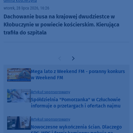
Gmina Kościerzyna
wtorek, 28 lipca 2026, 16:26
Dachowanie busa na krajowej dwudziestce w
Kłobuczynie w powiecie kościerskim. Kierująca
trafiła do szpitala
Poprzednia strona
Następna strona
Mega lato z Weekend FM - poranny konkurs
w Weekend FM
Artykuł sponsorowany
Spółdzielnia "Pomorzanka" w Człuchowie
informuje o przetargach i ofertach najmu
Artykuł sponsorowany
Nowoczesne wykończenia ścian. Dlaczego