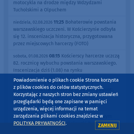
motocykla na drodze między Wdzydzami
Tucholskimi a Olpuchem
11:25
Bohaterowie powstania
niedziela, 02.08.2026
warszawskiego uczczeni. W Kościerzynie odbyła
się 12. inscenizacja historyczna, przygotowana
przez miejscowych harcerzy (FOTO)
08:15
Kościerscy harcerze uczczą
sobota, 01.08.2026
82. rocznicę wybuchu powstania warszawskiego.
Inscenizacja dziś (1.08) na rynku
Powiadomienie o plikach cookie Strona korzysta
13:31
&quot;Kierujący
piątek, 31.07.2026
z plików cookies do celów statystycznych.
prawdopodobnie zasłabł za kierownicą&quot;.
Korzystając z naszych stron bez zmiany ustawień
Śledczy wyjaśniają okoliczności śmierci
przeglądarki będą one zapisane w pamięci
mężczyzny przy krajowej 20 w Łubianie
urządzenia, więcej informacji na temat
zarządzania plikami cookies znajdziesz w
12:43
Dwa dni (1-2.08) z żywym
piątek, 31.07.2026
POLITYKA PRYWATNOŚCI
.
słowem. Przed nami 49. Wielewski Turniej
ZAMKNIJ
Gawędziarzy (ROZMOWA)