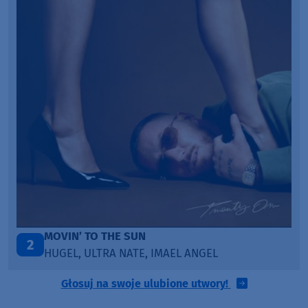
TAŃCZ!
3
BLETKA
Głosuj na swoje ulubione utwory!