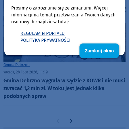
Prosimy o zapoznanie się ze zmianami. Więcej
informacji na temat przetwarzania Twoich danych
osobowych znajdziesz tutaj:
REGULAMIN PORTALU
POLITYKA PRYWATNOŚCI
Zamknij okno
Gmina Debrzno
wtorek, 28 lipca 2026, 11:19
Gmina Debrzno wygrała w sądzie z KOWR i nie musi
zwracać 1,2 mln zł. W toku jest jednak kilka
podobnych spraw
Poprzednia strona
Następna strona