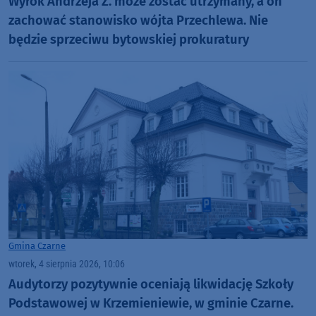
Wyrok Andrzeja Ż. może zostać utrzymany, a on
zachować stanowisko wójta Przechlewa. Nie
będzie sprzeciwu bytowskiej prokuratury
Gmina Czarne
wtorek, 4 sierpnia 2026, 10:06
Audytorzy pozytywnie oceniają likwidację Szkoły
Podstawowej w Krzemieniewie, w gminie Czarne.