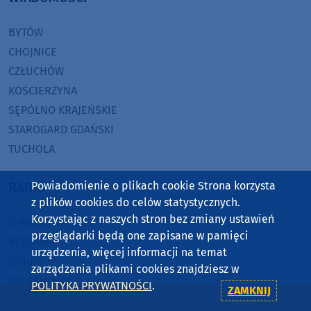
BYTÓW
CHOJNICE
CZŁUCHÓW
KOŚCIERZYNA
SĘPÓLNO KRAJEŃSKIE
STAROGARD GDAŃSKI
TUCHOLA
Powiadomienie o plikach cookie Strona korzysta
RADIO
z plików cookies do celów statystycznych.
Korzystając z naszych stron bez zmiany ustawień
O WEEKEND FM
przeglądarki będą one zapisane w pamięci
REKLAMA
urządzenia, więcej informacji na temat
ZASIĘG
zarządzania plikami cookies znajdziesz w
JAK SŁUCHAĆ?
POLITYKA PRYWATNOŚCI
.
ZAMKNIJ
HIT-PORT