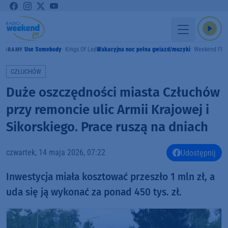
Use Somebody
Kings Of Leon
Wakacyjna noc pełna gwiazd/muzyki
Weekend FM
GRAMY
CZŁUCHÓW
Duże oszczędności miasta Człuchów
przy remoncie ulic Armii Krajowej i
Sikorskiego. Prace ruszą na dniach
czwartek, 14 maja 2026, 07:22
Udostępnij
Inwestycja miała kosztować przeszło 1 mln zł, a
uda się ją wykonać za ponad 450 tys. zł.