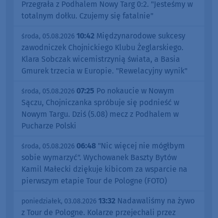
Przegrała z Podhalem Nowy Targ 0:2. "Jesteśmy w
totalnym dołku. Czujemy się fatalnie"
10:42
Międzynarodowe sukcesy
środa, 05.08.2026
zawodniczek Chojnickiego Klubu Żeglarskiego.
Klara Sobczak wicemistrzynią świata, a Basia
Gmurek trzecia w Europie. "Rewelacyjny wynik"
07:25
Po nokaucie w Nowym
środa, 05.08.2026
Sączu, Chojniczanka spróbuje się podnieść w
Nowym Targu. Dziś (5.08) mecz z Podhalem w
Pucharze Polski
06:48
"Nic więcej nie mógłbym
środa, 05.08.2026
sobie wymarzyć". Wychowanek Baszty Bytów
Kamil Małecki dziękuje kibicom za wsparcie na
pierwszym etapie Tour de Pologne (FOTO)
13:32
Nadawaliśmy na żywo
poniedziałek, 03.08.2026
z Tour de Pologne. Kolarze przejechali przez