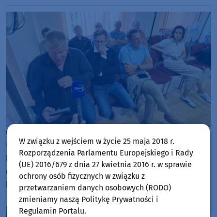
Gmina Przechlewo
W związku z wejściem w życie 25 maja 2018 r.
środa, 29 lipca 2026, 10:43
Rozporządzenia Parlamentu Europejskiego i Rady
Blokada dla chlewni w Pawłówku, zielone światło
(UE) 2016/679 z dnia 27 kwietnia 2016 r. w sprawie
dla kurników w Pakotulsku. Rada Gminy
ochrony osób fizycznych w związku z
Przechlewo uchwaliła Plan ogólny
przetwarzaniem danych osobowych (RODO)
zmieniamy naszą Politykę Prywatności i
Regulamin Portalu.