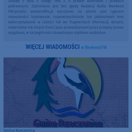
ustawy z dnia 4 lutego 1994 r. o prawie autorskim i prawach
pokrewnych. Zabronione jest bez zgody Redakcji Radia Weekend
FM/portalu weekendfm.pl wyrażonej na piśmie pod rygorem
nieważności: kopiowanie, rozpowszechnianie lub jakiekolwiek inne
wykorzystywanie w całości lub we fragmentach informacji, danych,
materiałów lub innych treści poza przewidzianymi przez przepisy prawa
wyjątkami, w szczególności dozwolonym użytkiem osobistym.
WIĘCEJ WIADOMOŚCI
w Weekend FM
Gmina Rzeczenica