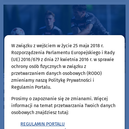
W związku z wejściem w życie 25 maja 2018 r.
Rozporządzenia Parlamentu Europejskiego i Rady
(UE) 2016/679 z dnia 27 kwietnia 2016 r. w sprawie
ochrony osób fizycznych w związku z
przetwarzaniem danych osobowych (RODO)
Sport
Chojnice
zmieniamy naszą Politykę Prywatności i
środa, 5 sierpnia 2026, 19:15
Regulamin Portalu.
Koszmar Chojniczanki trwa. Odpadła z Pucharu
Prosimy o zapoznanie się ze zmianami. Więcej
Polski już w pierwszym meczu. Przegrała z
informacji na temat przetwarzania Twoich danych
Podhalem Nowy Targ 0:2. "Jesteśmy w totalnym
osobowych znajdziesz tutaj:
dołku. Czujemy się fatalnie"
REGULAMIN PORTALU