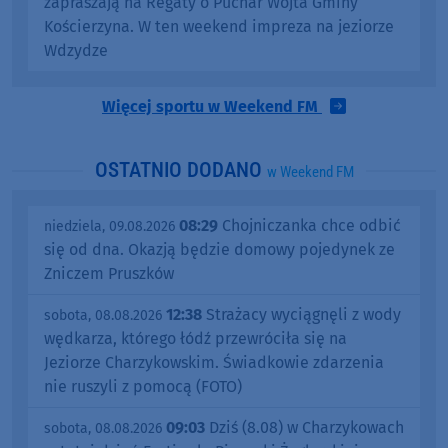
zapraszają na Regaty o Puchar Wójta Gminy
Kościerzyna. W ten weekend impreza na jeziorze
Wdzydze
Więcej sportu w Weekend FM
OSTATNIO DODANO
w Weekend FM
08:29
Chojniczanka chce odbić
niedziela, 09.08.2026
się od dna. Okazją będzie domowy pojedynek ze
Zniczem Pruszków
12:38
Strażacy wyciągnęli z wody
sobota, 08.08.2026
wędkarza, którego łódź przewróciła się na
Jeziorze Charzykowskim. Świadkowie zdarzenia
nie ruszyli z pomocą (FOTO)
09:03
Dziś (8.08) w Charzykowach
sobota, 08.08.2026