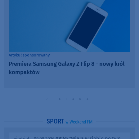
Artykuł sponsorowany
Premiera Samsung Galaxy Z Flip 8 - nowy król
kompaktów
SPORT
w Weekend FM
08:45
"Wiara w siebie po tym
niedziela, 09.08.2026