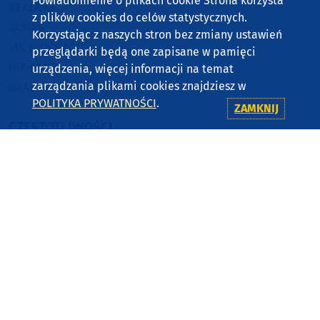
Powiadomienie o plikach cookie Strona korzysta
REKLAMA
z plików cookies do celów statystycznych.
ZASIĘG
Korzystając z naszych stron bez zmiany ustawień
JAK SŁUCHAĆ?
przeglądarki będą one zapisane w pamięci
HIT-PORT
urządzenia, więcej informacji na temat
zarządzania plikami cookies znajdziesz w
GRALIŚMY W WEEKEND FM
POLITYKA PRYWATNOŚCI
.
ZAMKNIJ
CZĘSTOTLIWOŚCI
87,8 FM
MIASTKO
90,9 FM
STAROGARD GDAŃSKI
91,7 FM
KOŚCIERZYNA
92,6 FM
SĘPÓLNO KRAJEŃSKIE
99,3 FM
CHOJNICE, CZŁUCHÓW, TUCHOLA
105,8 FM
BYTÓW
KONTAKT