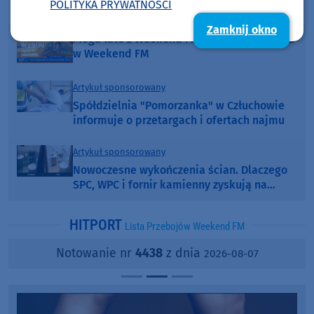
POLITYKA PRYWATNOŚCI
Poprzednia strona
Następna strona
Zamknij okno
Mega lato z Weekend FM - poranny konkurs
w Weekend FM
Artykuł sponsorowany
Spółdzielnia "Pomorzanka" w Człuchowie
informuje o przetargach i ofertach najmu
Artykuł sponsorowany
Nowoczesne wykończenia ścian. Dlaczego
SPC, WPC i fornir kamienny zyskują na
popularności?
HITPORT
Lista Przebojów Weekend FM
Notowanie nr
4438
z dnia
2026-08-07