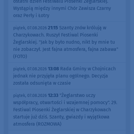
ostatni dzień Festiwalu Piosenki Żeglarskiej.
Wystąpią między innymi Chór Zawisza Czarny
oraz Perły i Łotry
21:15
Szanty znów królują w
piątek, 07.08.2026
Charzykowach. Ruszył Festiwal Piosenki
Żeglarskiej. "Jak by było nudno, nikt by mnie tu
nie zobaczył. Jest fajna atmosfera, fajna zabawa"
(FOTO)
13:08
Rada Gminy w Chojnicach
piątek, 07.08.2026
jednak nie przyjęła planu ogólnego. Decyzja
została odsunięta w czasie
12:33
"Żeglarstwo uczy
piątek, 07.08.2026
współpracy, otwartości i wzajemnej pomocy". 29.
Festiwal Piosenki Żeglarskiej w Charzykowach
startuje już dziś. Szanty, gwiazdy i wyjątkowa
atmosfera (ROZMOWA)