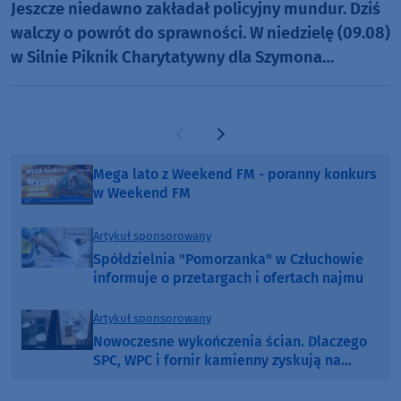
Jeszcze niedawno zakładał policyjny mundur. Dziś
walczy o powrót do sprawności. W niedzielę (09.08)
w Silnie Piknik Charytatywny dla Szymona
Golińskiego z Chojnic (ROZMOWA)
Poprzednia strona
Następna strona
Mega lato z Weekend FM - poranny konkurs
w Weekend FM
Artykuł sponsorowany
Spółdzielnia "Pomorzanka" w Człuchowie
informuje o przetargach i ofertach najmu
Artykuł sponsorowany
Nowoczesne wykończenia ścian. Dlaczego
SPC, WPC i fornir kamienny zyskują na
popularności?