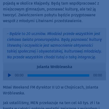
pojadą w okolice Kłajpedy. Będą tam współpracować z
miejscowym gimnazjum, poznawać kulturę, ale też ją
tworzyć. Zwieńczeniem pobytu będzie przygotowane
wespół z młodymi Litwinami przedstawienie.
- Będzie to 20 uczniów. Młodzież przede wszystkim jest
ciekawa świata proeuropejska. Będą poznawać kulturę
litewską i oczywiście jest wzmocnienie aktywności
takiej społecznej i obywatelskiej, kulturowej młodzieży.
No przede wszystkim chodzi tutaj o taką integrację.
Jolanta Wróblewska
Audio
00:00
00:00
Player
Mówi Weekend FM dyrektor II LO w Chojnicach, Jolanta
Wróblewska.
Jak ustaliliśmy, MEN przekazuje na ten cel 40 tys. zł i ta
kwota w całości pokryje wydatki związane z wyjazdem i