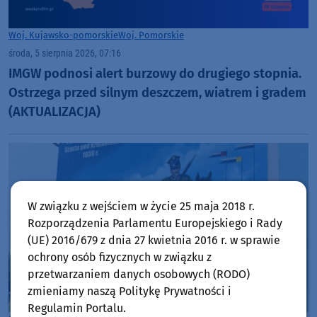
Woj. Kujawsko-pomorskie
Woj. Pomorskie
środa, 5 sierpnia 2026, 07:16
IMGW podnosi alert burzowy do drugiego stopnia.
Ostrzega przed silnym deszczem, wiatrem i gradem
(AKTUALIZACJA)
W związku z wejściem w życie 25 maja 2018 r.
Rozporządzenia Parlamentu Europejskiego i Rady
(UE) 2016/679 z dnia 27 kwietnia 2016 r. w sprawie
ochrony osób fizycznych w związku z
przetwarzaniem danych osobowych (RODO)
zmieniamy naszą Politykę Prywatności i
Regulamin Portalu.