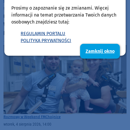
Gmina Chojnice
Prosimy o zapoznanie się ze zmianami. Więcej
środa, 5 sierpnia 2026, 06:57
informacji na temat przetwarzania Twoich danych
Ułańskie dziedzictwo utrwalone na ścianie szkoły.
osobowych znajdziesz tutaj:
W Nowej Cerkwi w gminie Chojnice powstał
patriotyczny mural
REGULAMIN PORTALU
POLITYKA PRYWATNOŚCI
Zamknij okno
Rozmowy w Weekend FM
Chojnice
wtorek, 4 sierpnia 2026, 14:00