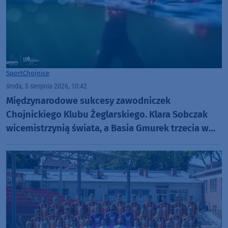
Sport
Chojnice
środa, 5 sierpnia 2026, 10:42
Międzynarodowe sukcesy zawodniczek
Chojnickiego Klubu Żeglarskiego. Klara Sobczak
wicemistrzynią świata, a Basia Gmurek trzecia w
Europie. "Rewelacyjny wynik"