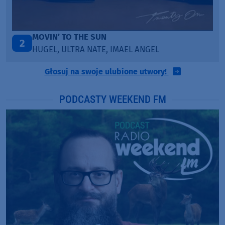
TO THE SUN
ITEPE ITEDE
3
LTRA NATE, IMAEL ANGEL
SANAH
Głosuj na swoje ulubione utwory!
PODCASTY WEEKEND FM