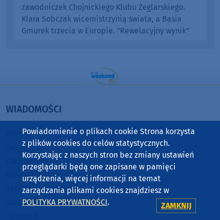
zawodniczek Chojnickiego Klubu Żeglarskiego.
Klara Sobczak wicemistrzynią świata, a Basia
Gmurek trzecia w Europie. "Rewelacyjny wynik"
WIADOMOŚCI
Powiadomienie o plikach cookie Strona korzysta
BYTÓW
z plików cookies do celów statystycznych.
CHOJNICE
Korzystając z naszych stron bez zmiany ustawień
CZŁUCHÓW
przeglądarki będą one zapisane w pamięci
KOŚCIERZYNA
urządzenia, więcej informacji na temat
SĘPÓLNO KRAJEŃSKIE
zarządzania plikami cookies znajdziesz w
POLITYKA PRYWATNOŚCI
.
STAROGARD GDAŃSKI
ZAMKNIJ
TUCHOLA