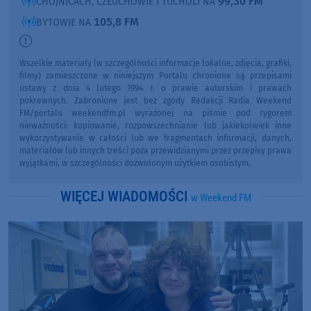
99,30 FM
CHOJNICACH, CZŁUCHOWIE I TUCHOLI NA
105,8 FM
BYTOWIE NA
Wszelkie materiały (w szczególności informacje lokalne, zdjęcia, grafiki,
filmy) zamieszczone w niniejszym Portalu chronione są przepisami
ustawy z dnia 4 lutego 1994 r. o prawie autorskim i prawach
pokrewnych. Zabronione jest bez zgody Redakcji Radia Weekend
FM/portalu weekendfm.pl wyrażonej na piśmie pod rygorem
nieważności: kopiowanie, rozpowszechnianie lub jakiekolwiek inne
wykorzystywanie w całości lub we fragmentach informacji, danych,
materiałów lub innych treści poza przewidzianymi przez przepisy prawa
wyjątkami, w szczególności dozwolonym użytkiem osobistym.
WIĘCEJ WIADOMOŚCI
w Weekend FM