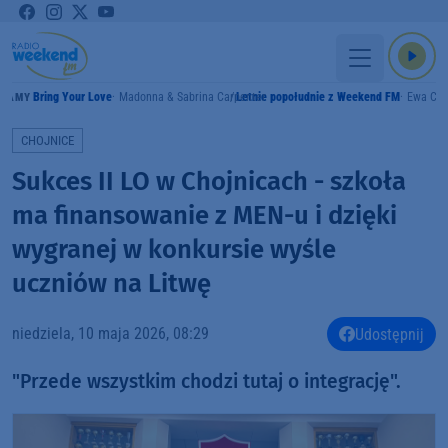
Bring Your Love
Madonna & Sabrina Carpenter
Letnie popołudnie z Weekend FM
Ewa Czy
RAMY
CHOJNICE
Sukces II LO w Chojnicach - szkoła
ma finansowanie z MEN-u i dzięki
wygranej w konkursie wyśle
uczniów na Litwę
niedziela, 10 maja 2026, 08:29
Udostępnij
"Przede wszystkim chodzi tutaj o integrację".