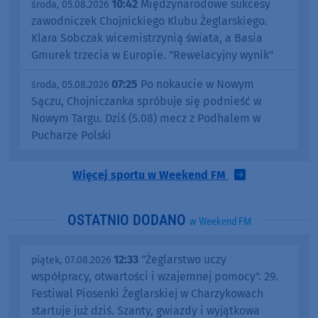
10:42
Międzynarodowe sukcesy
środa, 05.08.2026
zawodniczek Chojnickiego Klubu Żeglarskiego.
Klara Sobczak wicemistrzynią świata, a Basia
Gmurek trzecia w Europie. "Rewelacyjny wynik"
07:25
Po nokaucie w Nowym
środa, 05.08.2026
Sączu, Chojniczanka spróbuje się podnieść w
Nowym Targu. Dziś (5.08) mecz z Podhalem w
Pucharze Polski
Więcej sportu w Weekend FM
OSTATNIO DODANO
w Weekend FM
12:33
"Żeglarstwo uczy
piątek, 07.08.2026
współpracy, otwartości i wzajemnej pomocy". 29.
Festiwal Piosenki Żeglarskiej w Charzykowach
startuje już dziś. Szanty, gwiazdy i wyjątkowa