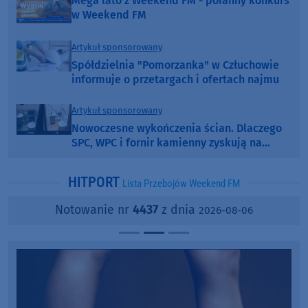
Mega lato z Weekend FM - poranny konkurs
w Weekend FM
Artykuł sponsorowany
Spółdzielnia "Pomorzanka" w Człuchowie
informuje o przetargach i ofertach najmu
Artykuł sponsorowany
Nowoczesne wykończenia ścian. Dlaczego
SPC, WPC i fornir kamienny zyskują na
popularności?
HITPORT
Lista Przebojów Weekend FM
Notowanie nr
4437
z dnia
2026-08-06