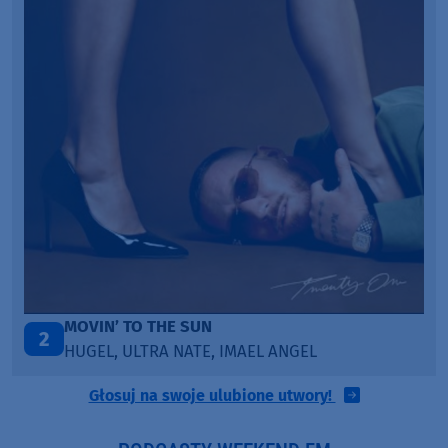
ITEPE ITEDE
3
SANAH
Głosuj na swoje ulubione utwory!