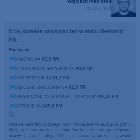
Wojciech Piepiorka
Pokaż e-mail
O tej sprawie usłyszysz też w radiu Weekend
FM.
Słuchaj w:
87,8 FM
MIASTKU NA
90,9 FM
STAROGARDZIE GDAŃSKIM NA
91,7 FM
KOŚCIERZYNIE NA
92,6 FM
SĘPÓLNIE KRAJEŃSKIM NA
99,30 FM
CHOJNICACH, CZŁUCHOWIE I TUCHOLI NA
105,8 FM
BYTOWIE NA
Wszelkie materiały (w szczególności informacje lokalne, zdjęcia, grafiki,
filmy) zamieszczone w niniejszym Portalu chronione są przepisami
ustawy z dnia 4 lutego 1994 r. o prawie autorskim i prawach