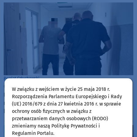
Powiat Człuchowski
czwartek, 30 lipca 2026, 13:14
W związku z wejściem w życie 25 maja 2018 r.
Był poszukiwany do odbycia kary więzienia, wpadł
Rozporządzenia Parlamentu Europejskiego i Rady
na człuchowskim rynku. 35-latek jest już za
(UE) 2016/679 z dnia 27 kwietnia 2016 r. w sprawie
kratami
ochrony osób fizycznych w związku z
przetwarzaniem danych osobowych (RODO)
zmieniamy naszą Politykę Prywatności i
Regulamin Portalu.