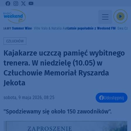
Summer Wine
Ville Valo & Natalia Avelon
Letnie popołudnie z Weekend FM
Ewa Czyż
GRAMY
CZŁUCHÓW
Kajakarze uczczą pamięć wybitnego
trenera. W niedzielę (10.05) w
Człuchowie Memoriał Ryszarda
Jekota
sobota, 9 maja 2026, 08:25
Udostępnij
"Spodziewamy się około 150 zawodników".