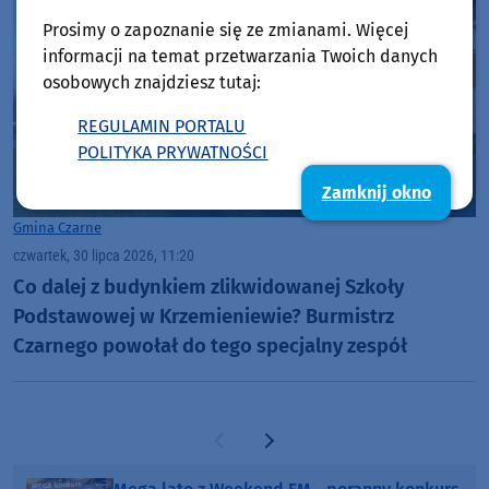
Prosimy o zapoznanie się ze zmianami. Więcej
informacji na temat przetwarzania Twoich danych
osobowych znajdziesz tutaj:
REGULAMIN PORTALU
POLITYKA PRYWATNOŚCI
Zamknij okno
Gmina Czarne
czwartek, 30 lipca 2026, 11:20
Co dalej z budynkiem zlikwidowanej Szkoły
Podstawowej w Krzemieniewie? Burmistrz
Czarnego powołał do tego specjalny zespół
Poprzednia strona
Następna strona