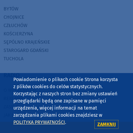
BYTÓW
CHOJNICE
CZŁUCHÓW
KOŚCIERZYNA
SĘPÓLNO KRAJEŃSKIE
STAROGARD GDAŃSKI
TUCHOLA
RADIO
Powiadomienie o plikach cookie Strona korzysta
z plików cookies do celów statystycznych.
O WEEKEND FM
Korzystając z naszych stron bez zmiany ustawień
REKLAMA
przeglądarki będą one zapisane w pamięci
ZASIĘG
urządzenia, więcej informacji na temat
zarządzania plikami cookies znajdziesz w
JAK SŁUCHAĆ?
POLITYKA PRYWATNOŚCI
.
HIT-PORT
ZAMKNIJ
GRALIŚMY W WEEKEND FM