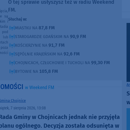
O tej sprawie usłyszysz też w radiu Weekend
FM.
ęcia,
ne są
Słuchaj w:
kim i
Radia
87,8 FM
MIASTKU NA
e pod
90,9 FM
STAROGARDZIE GDAŃSKIM NA
e lub
ntach
91,7 FM
KOŚCIERZYNIE NA
poza
ności
92,6 FM
SĘPÓLNIE KRAJEŃSKIM NA
99,30 FM
CHOJNICACH, CZŁUCHOWIE I TUCHOLI NA
105,8 FM
BYTOWIE NA
A
DOMOŚCI
w Weekend FM
S
Gmina Chojnice
w
piątek, 7 sierpnia 2026, 13:08
Rada Gminy w Chojnicach jednak nie przyjęła
planu ogólnego. Decyzja została odsunięta w