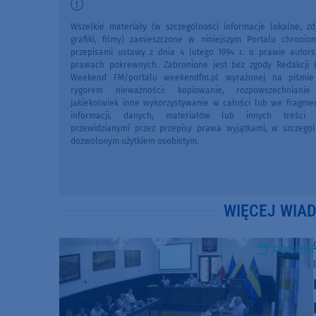
Wszelkie materiały (w szczególności informacje lokalne, zdj
grafiki, filmy) zamieszczone w niniejszym Portalu chronio
przepisami ustawy z dnia 4 lutego 1994 r. o prawie autors
prawach pokrewnych. Zabronione jest bez zgody Redakcji 
Weekend FM/portalu weekendfm.pl wyrażonej na piśmi
rygorem nieważności: kopiowanie, rozpowszechniani
jakiekolwiek inne wykorzystywanie w całości lub we fragme
informacji, danych, materiałów lub innych treści 
przewidzianymi przez przepisy prawa wyjątkami, w szczegól
dozwolonym użytkiem osobistym.
WIĘCEJ WIA