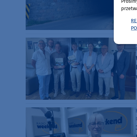
Prosim
przetw
RE
PO