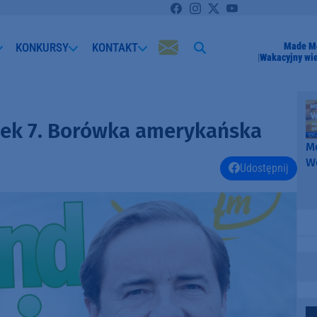
KONKURSY
KONTAKT
Made Me
Wakacyjny wi
nek 7. Borówka amerykańska
Me
W
Udostępnij
-
k
W