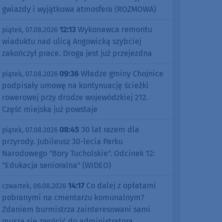
gwiazdy i wyjątkowa atmosfera (ROZMOWA)
12:13
Wykonawca remontu
piątek, 07.08.2026
wiaduktu nad ulicą Angowicką szybciej
zakończył prace. Droga jest już przejezdna
09:36
Władze gminy Chojnice
piątek, 07.08.2026
podpisały umowę na kontynuację ścieżki
rowerowej przy drodze wojewódzkiej 212.
Część miejska już powstaje
08:45
30 lat razem dla
piątek, 07.08.2026
przyrody. Jubileusz 30-lecia Parku
Narodowego "Bory Tucholskie". Odcinek 12:
"Edukacja senioralna" (WIDEO)
14:17
Co dalej z opłatami
czwartek, 06.08.2026
pobranymi na cmentarzu komunalnym?
Zdaniem burmistrza zainteresowani sami
muszą się zwrócić do administratora