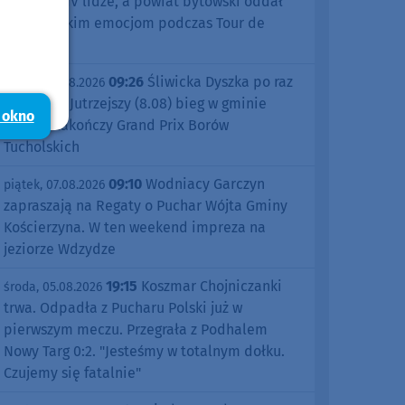
sezonu w IV lidze, a powiat bytowski oddał
się kolarskim emocjom podczas Tour de
Pologne
09:26
Śliwicka Dyszka po raz
piątek, 07.08.2026
dziesiąty. Jutrzejszy (8.08) bieg w gminie
 okno
Śliwice zakończy Grand Prix Borów
Tucholskich
09:10
Wodniacy Garczyn
piątek, 07.08.2026
zapraszają na Regaty o Puchar Wójta Gminy
Kościerzyna. W ten weekend impreza na
jeziorze Wdzydze
19:15
Koszmar Chojniczanki
środa, 05.08.2026
trwa. Odpadła z Pucharu Polski już w
pierwszym meczu. Przegrała z Podhalem
Nowy Targ 0:2. "Jesteśmy w totalnym dołku.
Czujemy się fatalnie"