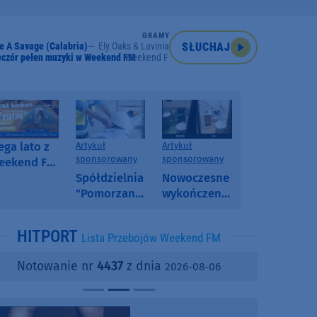
GRAMY
 A Savage (Calabria)
Ely Oaks & Lavinia
SŁUCHAJ
eczór pełen muzyki w Weekend FM
Weekend FM
ga lato z
Artykuł
Artykuł
sponsorowany
sponsorowany
eekend FM
 poranny
Spółdzielnia
Nowoczesne
onkurs w
"Pomorzanka"
wykończenia
eekend FM
w
ścian.
Człuchowie
Dlaczego
HITPORT
Lista Przebojów Weekend FM
informuje o
SPC, WPC i
przetargach
fornir
Notowanie nr
4437
z dnia
2026-08-06
i ofertach
kamienny
najmu
zyskują na
popularności?