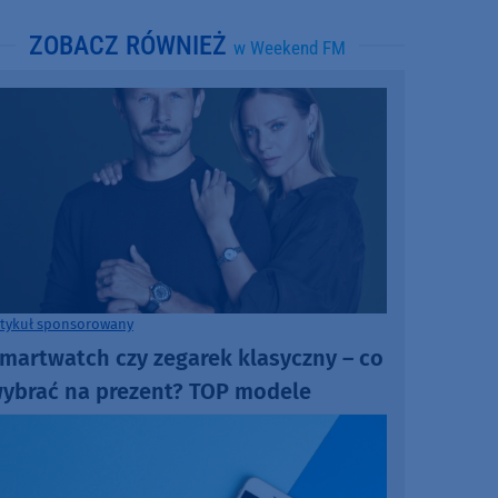
ZOBACZ RÓWNIEŻ
w Weekend FM
rtykuł sponsorowany
martwatch czy zegarek klasyczny – co
ybrać na prezent? TOP modele