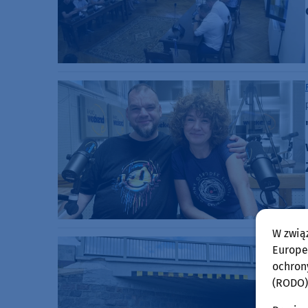
W zwią
Europej
ochron
(RODO)