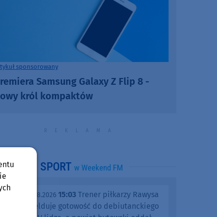
rtykuł sponsorowany
remiera Samsung Galaxy Z Flip 8 -
owy król kompaktów
entu
SPORT
w Weekend FM
ie
ych
15:03
Trener piłkarzy Rawysa
piątek, 07.08.2026
Raciąż melduje gotowość do debiutanckiego