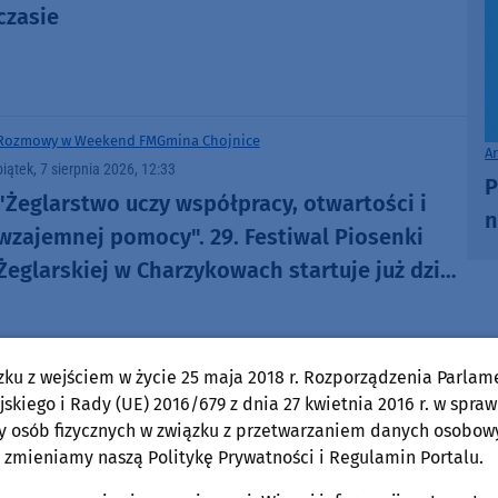
czasie
Rozmowy w Weekend FM
Gmina Chojnice
A
piątek, 7 sierpnia 2026, 12:33
P
"Żeglarstwo uczy współpracy, otwartości i
n
wzajemnej pomocy". 29. Festiwal Piosenki
Żeglarskiej w Charzykowach startuje już dziś.
Szanty, gwiazdy i wyjątkowa atmosfera
(ROZMOWA)
zku z wejściem w życie 25 maja 2018 r. Rozporządzenia Parlam
Chojnice
skiego i Rady (UE) 2016/679 z dnia 27 kwietnia 2016 r. w spraw
piątek, 7 sierpnia 2026, 12:13
y osób fizycznych w związku z przetwarzaniem danych osobow
Wykonawca remontu wiaduktu nad ulicą
 zmieniamy naszą Politykę Prywatności i Regulamin Portalu.
Angowicką szybciej zakończył prace. Droga