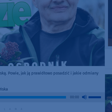
ą. Powie, jak ją prawidłowo posadzić i jakie odmiany
ańska
Use
00:00
Up/Down
Arrow