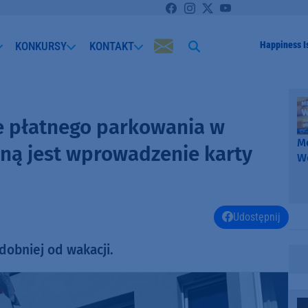
KONKURSY
KONTAKT
Happiness I
ie płatnego parkowania w
Me
aną jest wprowadzenie karty
W
-
k
W
Udostępnij
obniej od wakacji.