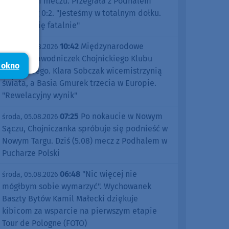
pierwszym meczu. Przegrała z Podhalem
Nowy Targ 0:2. "Jesteśmy w totalnym dołku.
Czujemy się fatalnie"
10:42
Międzynarodowe
środa, 05.08.2026
sukcesy zawodniczek Chojnickiego Klubu
 okno
Żeglarskiego. Klara Sobczak wicemistrzynią
świata, a Basia Gmurek trzecia w Europie.
"Rewelacyjny wynik"
07:25
Po nokaucie w Nowym
środa, 05.08.2026
Sączu, Chojniczanka spróbuje się podnieść w
Nowym Targu. Dziś (5.08) mecz z Podhalem w
Pucharze Polski
06:48
"Nic więcej nie
środa, 05.08.2026
mógłbym sobie wymarzyć". Wychowanek
Baszty Bytów Kamil Małecki dziękuje
kibicom za wsparcie na pierwszym etapie
Tour de Pologne (FOTO)