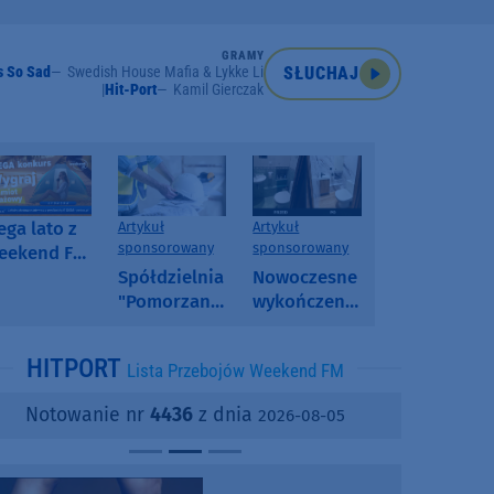
GRAMY
s So Sad
Swedish House Mafia & Lykke Li
SŁUCHAJ
Hit-Port
Kamil Gierczak
ga lato z
Artykuł
Artykuł
sponsorowany
sponsorowany
eekend FM
 poranny
Spółdzielnia
Nowoczesne
onkurs w
"Pomorzanka"
wykończenia
eekend FM
w
ścian.
Człuchowie
Dlaczego
HITPORT
Lista Przebojów Weekend FM
informuje o
SPC, WPC i
przetargach
fornir
Notowanie nr
4436
z dnia
2026-08-05
i ofertach
kamienny
najmu
zyskują na
popularności?