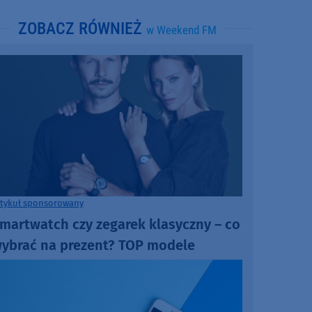
ZOBACZ RÓWNIEŻ
w Weekend FM
rtykuł sponsorowany
martwatch czy zegarek klasyczny – co
ybrać na prezent? TOP modele