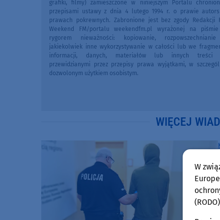
grafiki, filmy) zamieszczone w niniejszym Portalu chronio
przepisami ustawy z dnia 4 lutego 1994 r. o prawie autors
prawach pokrewnych. Zabronione jest bez zgody Redakcji 
Weekend FM/portalu weekendfm.pl wyrażonej na piśmi
rygorem nieważności: kopiowanie, rozpowszechniani
jakiekolwiek inne wykorzystywanie w całości lub we fragme
informacji, danych, materiałów lub innych treści 
przewidzianymi przez przepisy prawa wyjątkami, w szczegól
dozwolonym użytkiem osobistym.
WIĘCEJ WIA
W zwią
Europej
ochron
(RODO)