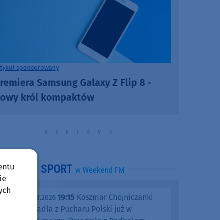
rtykuł sponsorowany
remiera Samsung Galaxy Z Flip 8 -
owy król kompaktów
entu
SPORT
w Weekend FM
ie
ych
19:15
Koszmar Chojniczanki
środa, 05.08.2026
trwa. Odpadła z Pucharu Polski już w