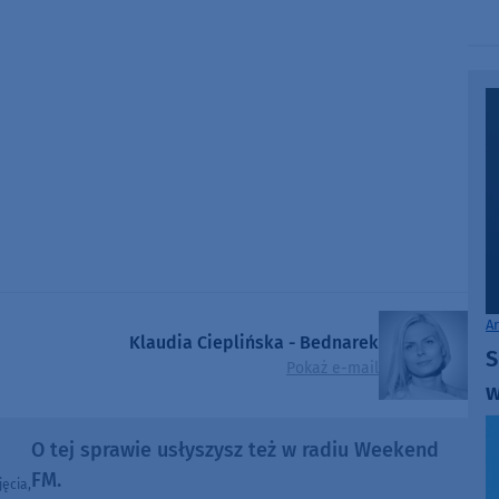
A
Klaudia Cieplińska - Bednarek
S
Pokaż e-mail
w
O tej sprawie usłyszysz też w radiu Weekend
FM.
ęcia,