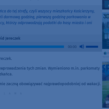
a do tej strefy, czyli wszyscy mieszkańcy Kościerzyny,
eli darmową godzinę, pierwszą godzinę parkowania w
ńcy, którzy odprowadzają podatki do kasy miasta i oni
id Jereczek
Use
00:00
Up/Down
Arrow
reczek.
keys
to
o wprowadzenia tych zmian. Wymieniono m.in. parkomaty
increase
zkańca.
or
ynie zaczną obowiązywać najprawdopodobniej od wakacji.
decrease
volume.