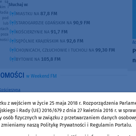
ne są
Słuchaj w:
kim i
Radia
87,8 FM
MIASTKU NA
e pod
90,9 FM
STAROGARDZIE GDAŃSKIM NA
e lub
ntach
91,7 FM
KOŚCIERZYNIE NA
poza
ności
92,6 FM
SĘPÓLNIE KRAJEŃSKIM NA
A
99,30 FM
P
CHOJNICACH, CZŁUCHOWIE I TUCHOLI NA
105,8 FM
n
BYTOWIE NA
DOMOŚCI
w Weekend FM
Kościerzyna
środa, 5 sierpnia 2026, 16:19
zku z wejściem w życie 25 maja 2018 r. Rozporządzenia Parlam
22-latek w Kościerzynie okradał automaty i
skiego i Rady (UE) 2016/679 z dnia 27 kwietnia 2016 r. w spraw
wrzutomaty. Mężczyzna trafił na trzy miesiące
y osób fizycznych w związku z przetwarzaniem danych osobow
do aresztu
 zmieniamy naszą Politykę Prywatności i Regulamin Portalu.