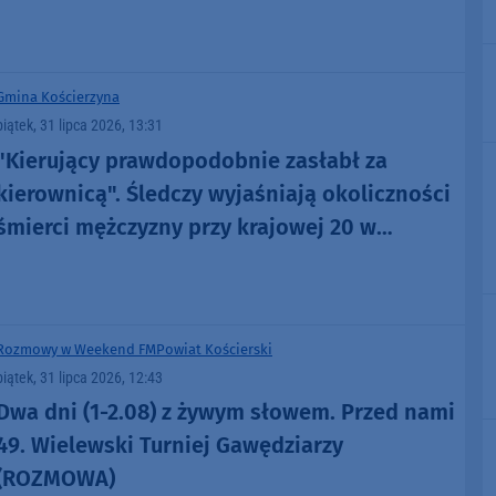
Gmina Kościerzyna
piątek, 31 lipca 2026, 13:31
"Kierujący prawdopodobnie zasłabł za
kierownicą". Śledczy wyjaśniają okoliczności
śmierci mężczyzny przy krajowej 20 w
Łubianie
Rozmowy w Weekend FM
Powiat Kościerski
piątek, 31 lipca 2026, 12:43
Dwa dni (1-2.08) z żywym słowem. Przed nami
49. Wielewski Turniej Gawędziarzy
(ROZMOWA)