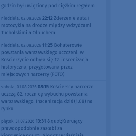
godzin był uwięziony pod ciężkim regałem
22:12
Zderzenie auta i
niedziela, 02.08.2026
motocykla na drodze między Wdzydzami
Tucholskimi a Olpuchem
11:25
Bohaterowie
niedziela, 02.08.2026
powstania warszawskiego uczczeni. W
Kościerzynie odbyła się 12. inscenizacja
historyczna, przygotowana przez
miejscowych harcerzy (FOTO)
08:15
Kościerscy harcerze
sobota, 01.08.2026
uczczą 82. rocznicę wybuchu powstania
warszawskiego. Inscenizacja dziś (1.08) na
rynku
13:31
&quot;Kierujący
piątek, 31.07.2026
prawdopodobnie zasłabł za
kierownicą&quot;. Śledczy wyjaśniają