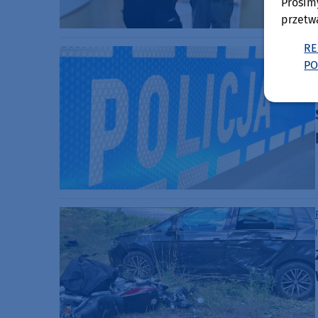
Prosim
przetw
RE
PO