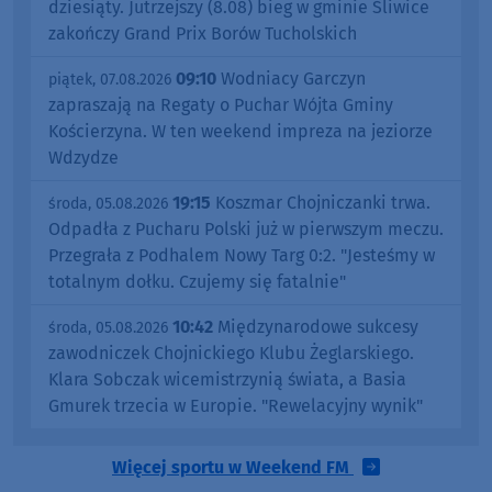
dziesiąty. Jutrzejszy (8.08) bieg w gminie Śliwice
zakończy Grand Prix Borów Tucholskich
09:10
Wodniacy Garczyn
piątek, 07.08.2026
zapraszają na Regaty o Puchar Wójta Gminy
Kościerzyna. W ten weekend impreza na jeziorze
Wdzydze
19:15
Koszmar Chojniczanki trwa.
środa, 05.08.2026
Odpadła z Pucharu Polski już w pierwszym meczu.
Przegrała z Podhalem Nowy Targ 0:2. "Jesteśmy w
totalnym dołku. Czujemy się fatalnie"
10:42
Międzynarodowe sukcesy
środa, 05.08.2026
zawodniczek Chojnickiego Klubu Żeglarskiego.
Klara Sobczak wicemistrzynią świata, a Basia
Gmurek trzecia w Europie. "Rewelacyjny wynik"
Więcej sportu w Weekend FM