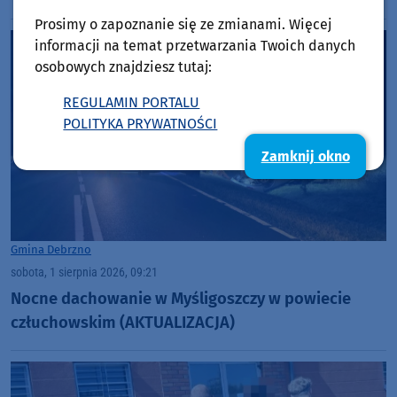
Prosimy o zapoznanie się ze zmianami. Więcej
informacji na temat przetwarzania Twoich danych
osobowych znajdziesz tutaj:
REGULAMIN PORTALU
POLITYKA PRYWATNOŚCI
Zamknij okno
Gmina Debrzno
sobota, 1 sierpnia 2026, 09:21
Nocne dachowanie w Myśligoszczy w powiecie
człuchowskim (AKTUALIZACJA)