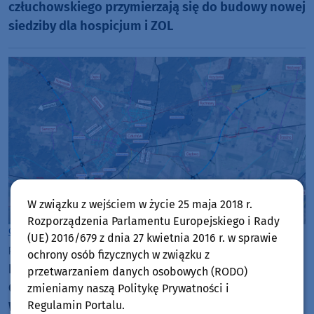
człuchowskiego przymierzają się do budowy nowej
siedziby dla hospicjum i ZOL
W związku z wejściem w życie 25 maja 2018 r.
Rozporządzenia Parlamentu Europejskiego i Rady
Człuchów
(UE) 2016/679 z dnia 27 kwietnia 2016 r. w sprawie
poniedziałek, 3 sierpnia 2026, 11:25
ochrony osób fizycznych w związku z
RDOŚ zgadza się na budowę obwodnicy
przetwarzaniem danych osobowych (RODO)
Człuchowa, ale stawia kilkadziesiąt warunków.
zmieniamy naszą Politykę Prywatności i
Regulamin Portalu.
Wkrótce będzie decyzja środowiskowa