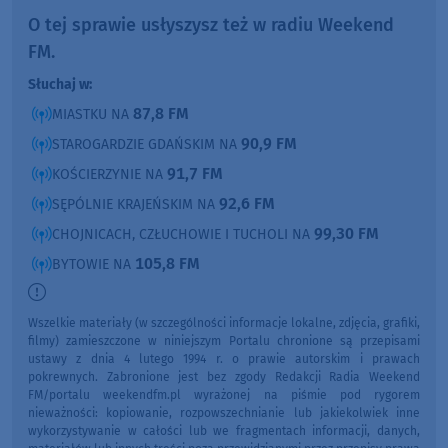
O tej sprawie usłyszysz też w radiu Weekend
FM.
Słuchaj w:
87,8 FM
MIASTKU NA
90,9 FM
STAROGARDZIE GDAŃSKIM NA
91,7 FM
KOŚCIERZYNIE NA
92,6 FM
SĘPÓLNIE KRAJEŃSKIM NA
99,30 FM
CHOJNICACH, CZŁUCHOWIE I TUCHOLI NA
105,8 FM
BYTOWIE NA
Wszelkie materiały (w szczególności informacje lokalne, zdjęcia, grafiki,
filmy) zamieszczone w niniejszym Portalu chronione są przepisami
ustawy z dnia 4 lutego 1994 r. o prawie autorskim i prawach
pokrewnych. Zabronione jest bez zgody Redakcji Radia Weekend
FM/portalu weekendfm.pl wyrażonej na piśmie pod rygorem
nieważności: kopiowanie, rozpowszechnianie lub jakiekolwiek inne
wykorzystywanie w całości lub we fragmentach informacji, danych,