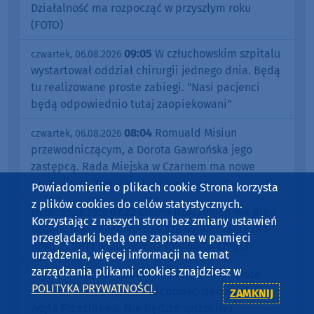
Działalność ma rozpocząć w przyszłym roku
(FOTO)
09:05
W człuchowskim szpitalu
czwartek, 06.08.2026
wystartował oddział chirurgii jednego dnia. Będą
tu realizowane proste zabiegi. "Nasi pacjenci
będą odpowiednio tutaj zaopiekowani"
08:04
Romuald Misiun
czwartek, 06.08.2026
przewodniczącym, a Dorota Gawrońska jego
zastępcą. Rada Miejska w Czarnem ma nowe
prezydium. "Czuję się tym zaszczycony"
Powiadomienie o plikach cookie Strona korzysta
z plików cookies do celów statystycznych.
07:22
Gmina Rzeczenica ma plan
środa, 05.08.2026
Korzystając z naszych stron bez zmiany ustawień
ogólny. Dokument wprowadza ograniczenia dla
przeglądarki będą one zapisane w pamięci
nowych farm wiatrowych i fotowoltaicznych
urządzenia, więcej informacji na temat
zarządzania plikami cookies znajdziesz w
13:41
Wyrok Andrzeja Ż. może
wtorek, 04.08.2026
POLITYKA PRYWATNOŚCI
.
zostać utrzymany, a on zachować stanowisko
ZAMKNIJ
wójta Przechlewa. Nie będzie sprzeciwu