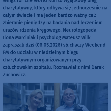
Wings for Life World Run to wyjątkowy bieg
charytatywny, który odbywa się jednocześnie na
całym świecie i ma jeden bardzo ważny cel:
zbieranie pieniędzy na badania nad leczeniem
urazów rdzenia kręgowego. Neurologopeda
Ilona Marciniak i psycholog Mateusz Wilk
zapraszali dziś (06.05.2026) słuchaczy Weekend
FM do udziału w niedzielnym biegu
charytatywnym organizowanym przy
człuchowskim szpitalu. Rozmawiał z nimi Darek
Żuchowicz.