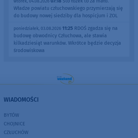
07:18
Sto łóżek to za mało.
wtorek, 04.08.2026
Władze powiatu człuchowskiego przymierzają się
do budowy nowej siedziby dla hospicjum i ZOL
11:25
RDOŚ zgadza się na
poniedziałek, 03.08.2026
budowę obwodnicy Człuchowa, ale stawia
kilkadziesiąt warunków. Wkrótce będzie decyzja
środowiskowa
WIADOMOŚCI
BYTÓW
CHOJNICE
CZŁUCHÓW