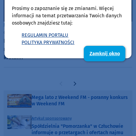
Prosimy o zapoznanie się ze zmianami. Więcej
informacji na temat przetwarzania Twoich danych
osobowych znajdziesz tutaj:
Powiat Człuchowski
czwartek, 30 lipca 2026, 13:14
REGULAMIN PORTALU
Był poszukiwany do odbycia kary więzienia, wpadł
POLITYKA PRYWATNOŚCI
na człuchowskim rynku. 35-latek jest już za
Zamknij okno
kratami
Poprzednia strona
Następna strona
Mega lato z Weekend FM - poranny konkurs
w Weekend FM
Artykuł sponsorowany
Spółdzielnia "Pomorzanka" w Człuchowie
informuje o przetargach i ofertach najmu