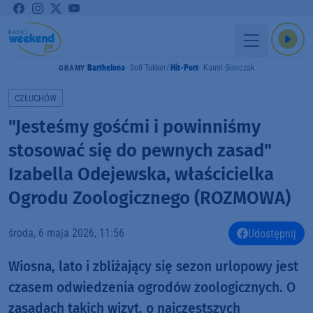
Barthelona
Sofi Tukker
Hit-Port
Kamil Gierczak
GRAMY
CZŁUCHÓW
"Jesteśmy gośćmi i powinniśmy
stosować się do pewnych zasad"
Izabella Odejewska, właścicielka
Ogrodu Zoologicznego (ROZMOWA)
środa, 6 maja 2026, 11:56
Udostępnij
Wiosna, lato i zbliżający się sezon urlopowy jest
czasem odwiedzenia ogrodów zoologicznych. O
zasadach takich wizyt, o najczęstszych