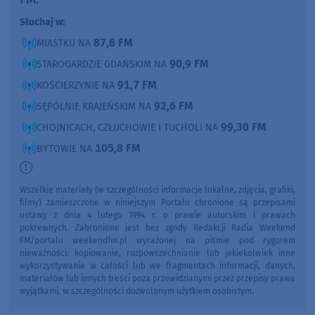
Słuchaj w:
87,8 FM
MIASTKU NA
90,9 FM
STAROGARDZIE GDAŃSKIM NA
91,7 FM
KOŚCIERZYNIE NA
92,6 FM
SĘPÓLNIE KRAJEŃSKIM NA
99,30 FM
CHOJNICACH, CZŁUCHOWIE I TUCHOLI NA
105,8 FM
BYTOWIE NA
Wszelkie materiały (w szczególności informacje lokalne, zdjęcia, grafiki,
filmy) zamieszczone w niniejszym Portalu chronione są przepisami
ustawy z dnia 4 lutego 1994 r. o prawie autorskim i prawach
pokrewnych. Zabronione jest bez zgody Redakcji Radia Weekend
FM/portalu weekendfm.pl wyrażonej na piśmie pod rygorem
nieważności: kopiowanie, rozpowszechnianie lub jakiekolwiek inne
wykorzystywanie w całości lub we fragmentach informacji, danych,
materiałów lub innych treści poza przewidzianymi przez przepisy prawa
wyjątkami, w szczególności dozwolonym użytkiem osobistym.