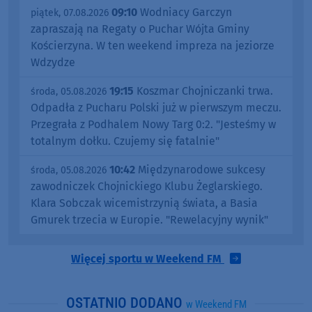
09:10
Wodniacy Garczyn
piątek, 07.08.2026
zapraszają na Regaty o Puchar Wójta Gminy
Kościerzyna. W ten weekend impreza na jeziorze
Wdzydze
19:15
Koszmar Chojniczanki trwa.
środa, 05.08.2026
Odpadła z Pucharu Polski już w pierwszym meczu.
Przegrała z Podhalem Nowy Targ 0:2. "Jesteśmy w
totalnym dołku. Czujemy się fatalnie"
10:42
Międzynarodowe sukcesy
środa, 05.08.2026
zawodniczek Chojnickiego Klubu Żeglarskiego.
Klara Sobczak wicemistrzynią świata, a Basia
Gmurek trzecia w Europie. "Rewelacyjny wynik"
Więcej sportu w Weekend FM
OSTATNIO DODANO
w Weekend FM