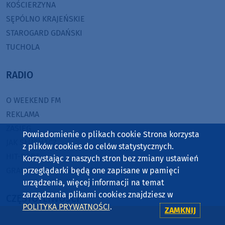
KOŚCIERZYNA
SĘPÓLNO KRAJEŃSKIE
STAROGARD GDAŃSKI
TUCHOLA
RADIO
O WEEKEND FM
REKLAMA
ZASIĘG
Powiadomienie o plikach cookie Strona korzysta
JAK SŁUCHAĆ?
z plików cookies do celów statystycznych.
HIT-PORT
Korzystając z naszych stron bez zmiany ustawień
przeglądarki będą one zapisane w pamięci
GRALIŚMY W WEEKEND FM
urządzenia, więcej informacji na temat
zarządzania plikami cookies znajdziesz w
CZĘSTOTLIWOŚCI
POLITYKA PRYWATNOŚCI
.
ZAMKNIJ
87,8 FM
MIASTKO