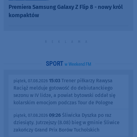
Premiera Samsung Galaxy Z Flip 8 - nowy król
kompaktów
SPORT
w Weekend FM
15:03
Trener piłkarzy Rawysa
piątek, 07.08.2026
Raciąż melduje gotowość do debiutanckiego
sezonu w IV lidze, a powiat bytowski oddał się
kolarskim emocjom podczas Tour de Pologne
09:26
Śliwicka Dyszka po raz
piątek, 07.08.2026
dziesiąty. Jutrzejszy (8.08) bieg w gminie Śliwice
zakończy Grand Prix Borów Tucholskich