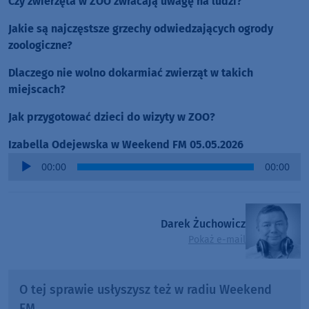
Czy zwierzęta w ZOO zwracają uwagę na ludzi?
Jakie są najczęstsze grzechy odwiedzających ogrody
zoologiczne?
Dlaczego nie wolno dokarmiać zwierząt w takich
miejscach?
Jak przygotować dzieci do wizyty w ZOO?
Izabella Odejewska w Weekend FM 05.05.2026
Audio
00:00
00:00
Player
Darek Żuchowicz
Pokaż e-mail
O tej sprawie usłyszysz też w radiu Weekend
FM.