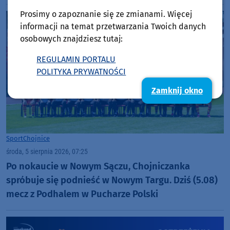
Europie. "Rewelacyjny wynik"
Prosimy o zapoznanie się ze zmianami. Więcej
informacji na temat przetwarzania Twoich danych
osobowych znajdziesz tutaj:
REGULAMIN PORTALU
POLITYKA PRYWATNOŚCI
Zamknij okno
Sport
Chojnice
środa, 5 sierpnia 2026, 07:25
Po nokaucie w Nowym Sączu, Chojniczanka
spróbuje się podnieść w Nowym Targu. Dziś (5.08)
mecz z Podhalem w Pucharze Polski