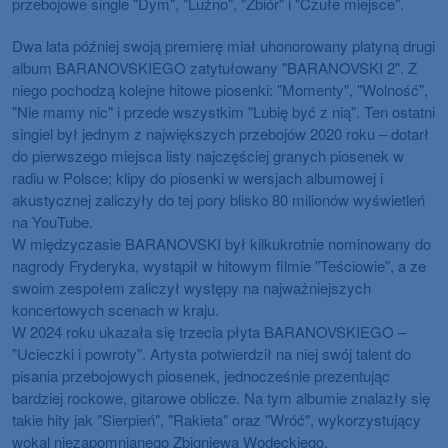
przebojowe single "Dym", "Luźno", "Zbiór" i "Czułe miejsce".
Dwa lata później swoją premierę miał uhonorowany platyną drugi
album BARANOVSKIEGO zatytułowany "BARANOVSKI 2". Z
niego pochodzą kolejne hitowe piosenki: "Momenty", "Wolność",
"Nie mamy nic" i przede wszystkim "Lubię być z nią". Ten ostatni
singiel był jednym z największych przebojów 2020 roku – dotarł
do pierwszego miejsca listy najczęściej granych piosenek w
radiu w Polsce; klipy do piosenki w wersjach albumowej i
akustycznej zaliczyły do tej pory blisko 80 milionów wyświetleń
na YouTube.
W międzyczasie BARANOVSKI był kilkukrotnie nominowany do
nagrody Fryderyka, wystąpił w hitowym filmie "Teściowie", a ze
swoim zespołem zaliczył występy na najważniejszych
koncertowych scenach w kraju.
W 2024 roku ukazała się trzecia płyta BARANOVSKIEGO –
"Ucieczki i powroty". Artysta potwierdził na niej swój talent do
pisania przebojowych piosenek, jednocześnie prezentując
bardziej rockowe, gitarowe oblicze. Na tym albumie znalazły się
takie hity jak "Sierpień", "Rakieta" oraz "Wróć", wykorzystujący
wokal niezapomnianego Zbigniewa Wodeckiego.