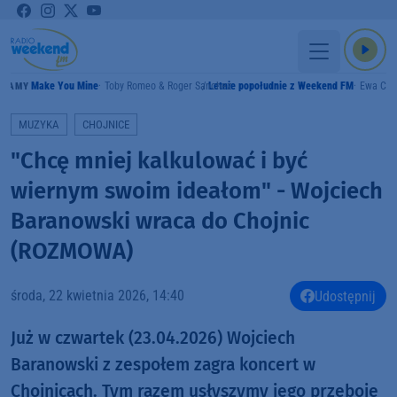
Make You Mine
Toby Romeo & Roger Sanchez
Letnie popołudnie z Weekend FM
Ewa Czy
GRAMY
MUZYKA
CHOJNICE
"Chcę mniej kalkulować i być
wiernym swoim ideałom" - Wojciech
Baranowski wraca do Chojnic
(ROZMOWA)
środa, 22 kwietnia 2026, 14:40
Udostępnij
Już w czwartek (23.04.2026) Wojciech
Baranowski z zespołem zagra koncert w
Chojnicach. Tym razem usłyszymy jego przeboje