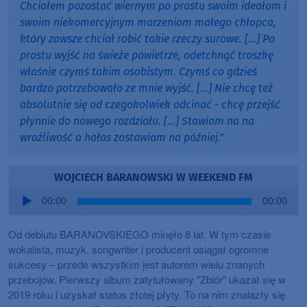
Chciałem pozostać wiernym po prostu swoim ideałom i
swoim niekomercyjnym marzeniom małego chłopca,
który zawsze chciał robić takie rzeczy surowe. […] Po
prostu wyjść na świeże powietrze, odetchnąć troszkę
właśnie czymś takim osobistym. Czymś co gdzieś
bardzo potrzebowało ze mnie wyjść. […] Nie chcę też
absolutnie się od czegokolwiek odcinać - chcę przejść
płynnie do nowego rozdziału. […] Stawiam na na
wrażliwość a hałas zostawiam na później."
WOJCIECH BARANOWSKI W WEEKEND FM
Audio
00:00
00:00
Player
Od debiutu BARANOVSKIEGO minęło 8 lat. W tym czasie
wokalista, muzyk, songwriter i producent osiągał ogromne
sukcesy – przede wszystkim jest autorem wielu znanych
przebojów. Pierwszy album zatytułowany "Zbiór" ukazał się w
2019 roku i uzyskał status złotej płyty. To na nim znalazły się