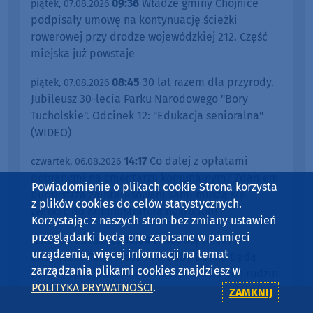
09:36
Władze gminy Chojnice
piątek, 07.08.2026
podpisały umowę na kontynuację ścieżki
rowerowej przy drodze wojewódzkiej 212. Część
miejska już powstaje
08:45
30 lat razem dla przyrody.
piątek, 07.08.2026
Jubileusz 30-lecia Parku Narodowego "Bory
Tucholskie". Odcinek 12: "Edukacja senioralna"
(WIDEO)
14:17
Co dalej z opłatami
czwartek, 06.08.2026
pobranymi na cmentarzu komunalnym? Zdaniem
Powiadomienie o plikach cookie Strona korzysta
burmistrza zainteresowani sami muszą się
z plików cookies do celów statystycznych.
zwrócić do administratora nekropolii
Korzystając z naszych stron bez zmiany ustawień
przeglądarki będą one zapisane w pamięci
10:00
W sobotę (8.08) w
czwartek, 06.08.2026
urządzenia, więcej informacji na temat
Chojnicach Targi Rodzinne Baby Boom. Będą
zarządzania plikami cookies znajdziesz w
porady specjalistów i animacje dla całych rodzin
POLITYKA PRYWATNOŚCI
.
ZAMKNIJ
09:01
Gmina Brusy remontuje
czwartek, 06.08.2026