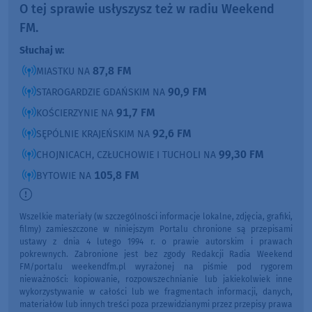
O tej sprawie usłyszysz też w radiu Weekend
FM.
Słuchaj w:
87,8 FM
MIASTKU NA
90,9 FM
STAROGARDZIE GDAŃSKIM NA
91,7 FM
KOŚCIERZYNIE NA
92,6 FM
SĘPÓLNIE KRAJEŃSKIM NA
99,30 FM
CHOJNICACH, CZŁUCHOWIE I TUCHOLI NA
105,8 FM
BYTOWIE NA
Wszelkie materiały (w szczególności informacje lokalne, zdjęcia, grafiki,
filmy) zamieszczone w niniejszym Portalu chronione są przepisami
ustawy z dnia 4 lutego 1994 r. o prawie autorskim i prawach
pokrewnych. Zabronione jest bez zgody Redakcji Radia Weekend
FM/portalu weekendfm.pl wyrażonej na piśmie pod rygorem
nieważności: kopiowanie, rozpowszechnianie lub jakiekolwiek inne
wykorzystywanie w całości lub we fragmentach informacji, danych,
materiałów lub innych treści poza przewidzianymi przez przepisy prawa