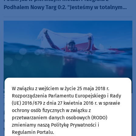
Podhalem Nowy Targ 0:2. "Jesteśmy w totalnym
dołku. Czujemy się fatalnie"
W związku z wejściem w życie 25 maja 2018 r.
Rozporządzenia Parlamentu Europejskiego i Rady
Sport
Chojnice
(UE) 2016/679 z dnia 27 kwietnia 2016 r. w sprawie
środa, 5 sierpnia 2026, 10:42
ochrony osób fizycznych w związku z
Międzynarodowe sukcesy zawodniczek
przetwarzaniem danych osobowych (RODO)
Chojnickiego Klubu Żeglarskiego. Klara Sobczak
zmieniamy naszą Politykę Prywatności i
wicemistrzynią świata, a Basia Gmurek trzecia w
Regulamin Portalu.