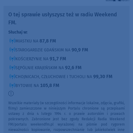
O tej sprawie usłyszysz też w radiu Weekend
FM.
Słuchaj w:
87,8 FM
MIASTKU NA
90,9 FM
STAROGARDZIE GDAŃSKIM NA
91,7 FM
KOŚCIERZYNIE NA
92,6 FM
SĘPÓLNIE KRAJEŃSKIM NA
99,30 FM
CHOJNICACH, CZŁUCHOWIE I TUCHOLI NA
105,8 FM
BYTOWIE NA
Wszelkie materiały (w szczególności informacje lokalne, zdjęcia, grafiki,
filmy) zamieszczone w niniejszym Portalu chronione są przepisami
ustawy z dnia 4 lutego 1994 r. o prawie autorskim i prawach
pokrewnych. Zabronione jest bez zgody Redakcji Radia Weekend
FM/portalu weekendfm.pl wyrażonej na piśmie pod rygorem
nieważności: kopiowanie, rozpowszechnianie lub jakiekolwiek inne