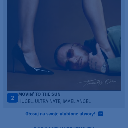
ITEPE ITEDE
3
NGEL
SANAH
Głosuj na swoje ulubione utwory!