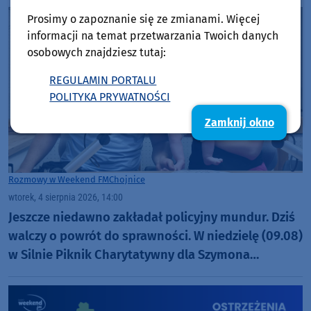
Prosimy o zapoznanie się ze zmianami. Więcej
informacji na temat przetwarzania Twoich danych
osobowych znajdziesz tutaj:
REGULAMIN PORTALU
POLITYKA PRYWATNOŚCI
Zamknij okno
Rozmowy w Weekend FM
Chojnice
wtorek, 4 sierpnia 2026, 14:00
Jeszcze niedawno zakładał policyjny mundur. Dziś
walczy o powrót do sprawności. W niedzielę (09.08)
w Silnie Piknik Charytatywny dla Szymona
Golińskiego z Chojnic (ROZMOWA)