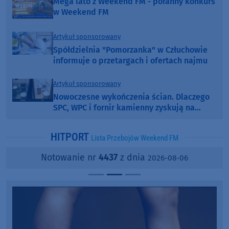
Mega lato z Weekend FM - poranny konkurs
w Weekend FM
Artykuł sponsorowany
Spółdzielnia "Pomorzanka" w Człuchowie
informuje o przetargach i ofertach najmu
Artykuł sponsorowany
Nowoczesne wykończenia ścian. Dlaczego
SPC, WPC i fornir kamienny zyskują na
popularności?
HITPORT
Lista Przebojów Weekend FM
Notowanie nr
4437
z dnia
2026-08-06