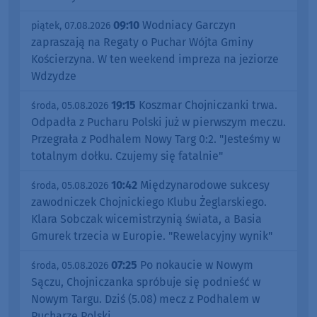
09:10
Wodniacy Garczyn
piątek, 07.08.2026
zapraszają na Regaty o Puchar Wójta Gminy
Kościerzyna. W ten weekend impreza na jeziorze
Wdzydze
19:15
Koszmar Chojniczanki trwa.
środa, 05.08.2026
Odpadła z Pucharu Polski już w pierwszym meczu.
Przegrała z Podhalem Nowy Targ 0:2. "Jesteśmy w
totalnym dołku. Czujemy się fatalnie"
10:42
Międzynarodowe sukcesy
środa, 05.08.2026
zawodniczek Chojnickiego Klubu Żeglarskiego.
Klara Sobczak wicemistrzynią świata, a Basia
Gmurek trzecia w Europie. "Rewelacyjny wynik"
07:25
Po nokaucie w Nowym
środa, 05.08.2026
Sączu, Chojniczanka spróbuje się podnieść w
Nowym Targu. Dziś (5.08) mecz z Podhalem w
Pucharze Polski