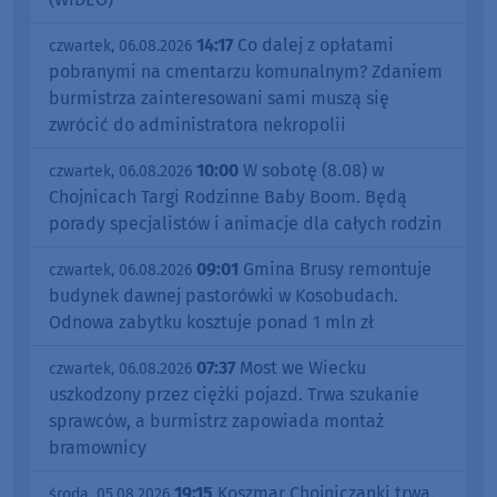
14:17
Co dalej z opłatami
czwartek, 06.08.2026
pobranymi na cmentarzu komunalnym? Zdaniem
burmistrza zainteresowani sami muszą się
zwrócić do administratora nekropolii
10:00
W sobotę (8.08) w
czwartek, 06.08.2026
Chojnicach Targi Rodzinne Baby Boom. Będą
porady specjalistów i animacje dla całych rodzin
09:01
Gmina Brusy remontuje
czwartek, 06.08.2026
budynek dawnej pastorówki w Kosobudach.
Odnowa zabytku kosztuje ponad 1 mln zł
07:37
Most we Wiecku
czwartek, 06.08.2026
uszkodzony przez ciężki pojazd. Trwa szukanie
sprawców, a burmistrz zapowiada montaż
bramownicy
19:15
Koszmar Chojniczanki trwa.
środa, 05.08.2026