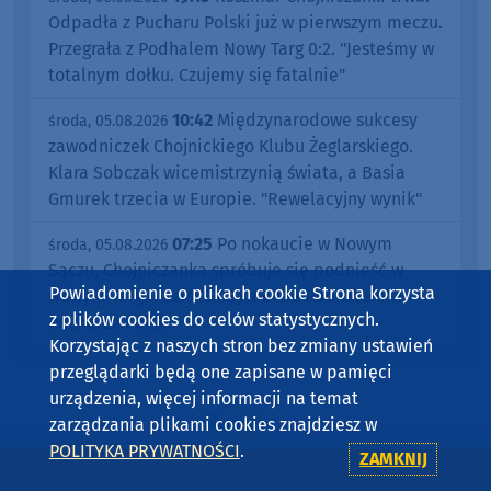
Odpadła z Pucharu Polski już w pierwszym meczu.
Przegrała z Podhalem Nowy Targ 0:2. "Jesteśmy w
totalnym dołku. Czujemy się fatalnie"
10:42
Międzynarodowe sukcesy
środa, 05.08.2026
zawodniczek Chojnickiego Klubu Żeglarskiego.
Klara Sobczak wicemistrzynią świata, a Basia
Gmurek trzecia w Europie. "Rewelacyjny wynik"
07:25
Po nokaucie w Nowym
środa, 05.08.2026
Sączu, Chojniczanka spróbuje się podnieść w
Powiadomienie o plikach cookie Strona korzysta
Nowym Targu. Dziś (5.08) mecz z Podhalem w
z plików cookies do celów statystycznych.
Pucharze Polski
Korzystając z naszych stron bez zmiany ustawień
przeglądarki będą one zapisane w pamięci
urządzenia, więcej informacji na temat
zarządzania plikami cookies znajdziesz w
POLITYKA PRYWATNOŚCI
.
ZAMKNIJ