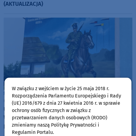
(AKTUALIZACJA)
W związku z wejściem w życie 25 maja 2018 r.
Gmina Chojnice
Rozporządzenia Parlamentu Europejskiego i Rady
środa, 5 sierpnia 2026, 06:57
(UE) 2016/679 z dnia 27 kwietnia 2016 r. w sprawie
Ułańskie dziedzictwo utrwalone na ścianie szkoły.
ochrony osób fizycznych w związku z
W Nowej Cerkwi w gminie Chojnice powstał
przetwarzaniem danych osobowych (RODO)
zmieniamy naszą Politykę Prywatności i
patriotyczny mural
Regulamin Portalu.