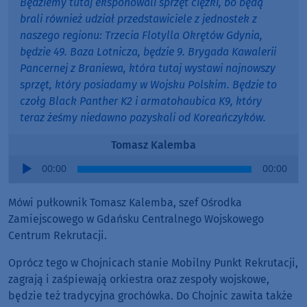
Będziemy tutaj eksponowali sprzęt ciężki, bo będą
brali również udział przedstawiciele z jednostek z
naszego regionu: Trzecia Flotylla Okrętów Gdynia,
będzie 49. Baza Lotnicza, będzie 9. Brygada Kawalerii
Pancernej z Braniewa, która tutaj wystawi najnowszy
sprzęt, który posiadamy w Wojsku Polskim. Będzie to
czołg Black Panther K2 i armatohaubica K9, który
teraz żeśmy niedawno pozyskali od Koreańczyków.
Tomasz Kalemba
Audio
00:00
00:00
Player
Mówi pułkownik Tomasz Kalemba, szef Ośrodka
Zamiejscowego w Gdańsku Centralnego Wojskowego
Centrum Rekrutacji.
Oprócz tego w Chojnicach stanie Mobilny Punkt Rekrutacji,
zagrają i zaśpiewają orkiestra oraz zespoły wojskowe,
będzie też tradycyjna grochówka. Do Chojnic zawita także