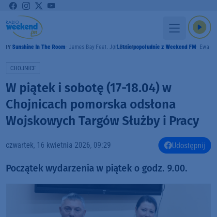
Sunshine In The Room
James Bay Feat. Jon Batiste
Letnie popołudnie z Weekend FM
Ewa Cz
AMY
CHOJNICE
W piątek i sobotę (17-18.04) w
Chojnicach pomorska odsłona
Wojskowych Targów Służby i Pracy
czwartek, 16 kwietnia 2026, 09:29
Udostępnij
Początek wydarzenia w piątek o godz. 9.00.