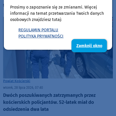
trafiła do szpitala
Prosimy o zapoznanie się ze zmianami. Więcej
informacji na temat przetwarzania Twoich danych
osobowych znajdziesz tutaj:
REGULAMIN PORTALU
POLITYKA PRYWATNOŚCI
Zamknij okno
Powiat Kościerski
wtorek, 28 lipca 2026, 07:40
Dwóch poszukiwanych zatrzymanych przez
kościerskich policjantów. 52-latek miał do
odsiedzenia dwa lata