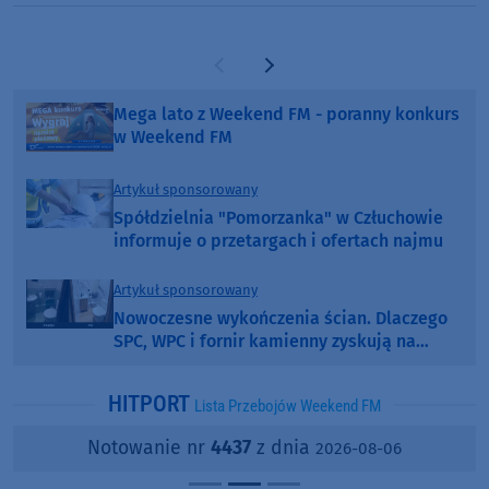
Poprzednia strona
Następna strona
Mega lato z Weekend FM - poranny konkurs
w Weekend FM
Artykuł sponsorowany
Spółdzielnia "Pomorzanka" w Człuchowie
informuje o przetargach i ofertach najmu
Artykuł sponsorowany
Nowoczesne wykończenia ścian. Dlaczego
SPC, WPC i fornir kamienny zyskują na
popularności?
HITPORT
Lista Przebojów Weekend FM
Notowanie nr
4437
z dnia
2026-08-06