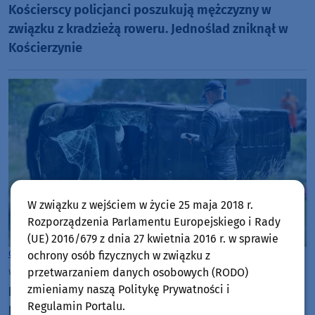
Kościerscy policjanci poszukują mężczyzny w
związku z kradzieżą roweru. Jednoślad zniknął w
Kościerzynie
W związku z wejściem w życie 25 maja 2018 r.
Rozporządzenia Parlamentu Europejskiego i Rady
(UE) 2016/679 z dnia 27 kwietnia 2016 r. w sprawie
Gmina Kościerzyna
ochrony osób fizycznych w związku z
wtorek, 28 lipca 2026, 16:26
przetwarzaniem danych osobowych (RODO)
zmieniamy naszą Politykę Prywatności i
Dachowanie busa na krajowej dwudziestce w
Regulamin Portalu.
Kłobuczynie w powiecie kościerskim. Kierująca