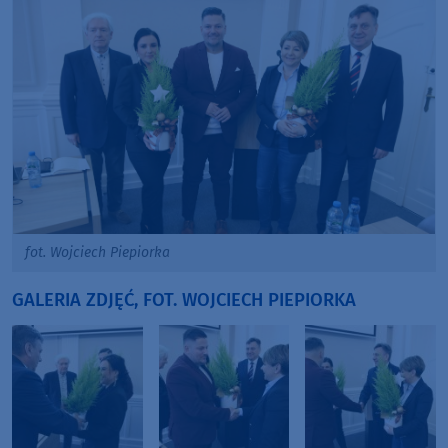
fot. Wojciech Piepiorka
GALERIA ZDJĘĆ, FOT. WOJCIECH PIEPIORKA