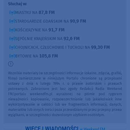
Słuchaj w:
87,8 FM
MIASTKU NA
90,9 FM
STAROGARDZIE GDAŃSKIM NA
91,7 FM
KOŚCIERZYNIE NA
92,6 FM
SĘPÓLNIE KRAJEŃSKIM NA
99,30 FM
CHOJNICACH, CZŁUCHOWIE I TUCHOLI NA
105,8 FM
BYTOWIE NA
Wszelkie materiały (w szczególności informacje lokalne, zdjęcia, grafiki,
filmy) zamieszczone w niniejszym Portalu chronione są przepisami
ustawy z dnia 4 lutego 1994 r. o prawie autorskim i prawach
pokrewnych. Zabronione jest bez zgody Redakcji Radia Weekend
FM/portalu weekendfm.pl wyrażonej na piśmie pod rygorem
nieważności: kopiowanie, rozpowszechnianie lub jakiekolwiek inne
wykorzystywanie w całości lub we fragmentach informacji, danych,
materiałów lub innych treści poza przewidzianymi przez przepisy prawa
wyjątkami, w szczególności dozwolonym użytkiem osobistym.
WIĘCEJ WIADOMOŚCI
w Weekend FM