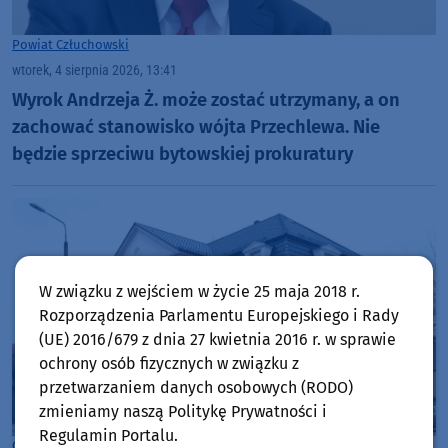
Powiat Człuchowski
wtorek, 4 sierpnia 2026, 13:41
Wyrok Andrzeja Ż. może zostać utrzymany, a on
zachować stanowisko wójta Przechlewa. Nie
będzie sprzeciwu bytowskiej prokuratury
W związku z wejściem w życie 25 maja 2018 r.
Rozporządzenia Parlamentu Europejskiego i Rady
(UE) 2016/679 z dnia 27 kwietnia 2016 r. w sprawie
ochrony osób fizycznych w związku z
przetwarzaniem danych osobowych (RODO)
zmieniamy naszą Politykę Prywatności i
Regulamin Portalu.
Gmina Czarne