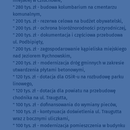
miejskiej w Człuchowie,
" 280 tys. zł - budowa kolumbarium na cmentarzu
komunalnym,
" 200 tys. zł - rezerwa celowa na budżet obywatelski,
" 200 tys. zł - ochrona bioróżnorodności przyrodniczej,
" 200 tys. zł - dokumentacja i częściowa przebudowa
ul. Podbipięty,
" 200 tys. zł - zagospodarowanie kąpieliska miejskiego
nad Jeziorem Rychnowskim,
" 200 tys. zł - modernizacja dróg gminnych w zakresie
utwardzenia płytami betonowymi,
" 120 tys. zł - dotacja dla OSiR-u na rozbudowę parku
linowego,
" 120 tys. zł - dotacja dla powiatu na przebudowę
chodnika na ul. Traugutta,
" 100 tys. zł - dofinansowania do wymiany pieców,
" 100 tys. zł - kontynuacja doświetlenia ul. Traugutta
wraz z bocznymi uliczkami,
" 100 tys. zł - modernizacja pomieszczenia w budynku