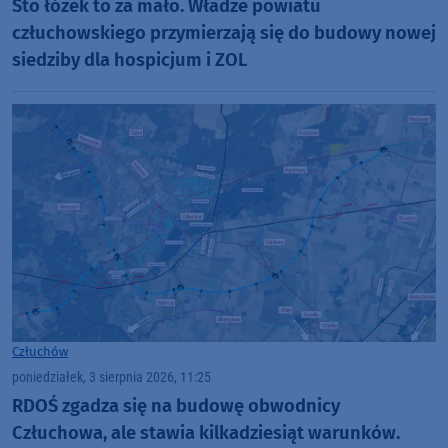
Sto łóżek to za mało. Władze powiatu
człuchowskiego przymierzają się do budowy nowej
siedziby dla hospicjum i ZOL
Człuchów
poniedziałek, 3 sierpnia 2026, 11:25
RDOŚ zgadza się na budowę obwodnicy
Człuchowa, ale stawia kilkadziesiąt warunków.