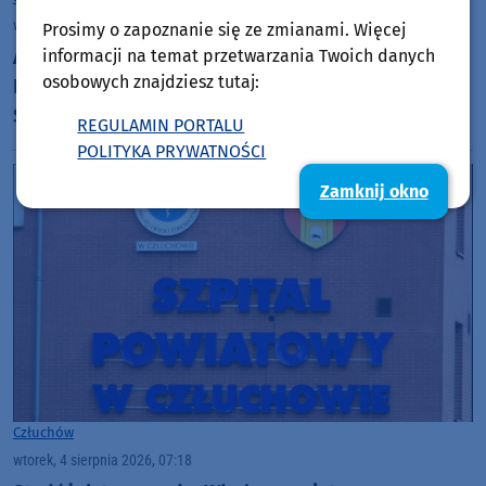
wtorek, 4 sierpnia 2026, 10:06
Prosimy o zapoznanie się ze zmianami. Więcej
Audytorzy pozytywnie oceniają likwidację Szkoły
informacji na temat przetwarzania Twoich danych
osobowych znajdziesz tutaj:
Podstawowej w Krzemieniewie, w gminie Czarne.
Są też wnioski dla szkół w Wyczechach i Czarnem
REGULAMIN PORTALU
POLITYKA PRYWATNOŚCI
Zamknij okno
Człuchów
wtorek, 4 sierpnia 2026, 07:18