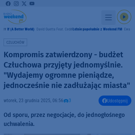
If (A Better World)
David Guetta Feat. Cedric Gervais
Letnie popołudnie z Weekend FM
Ewa Cz
AMY
CZŁUCHÓW
Kompromis zatwierdzony - budżet
Człuchowa przyjęty jednomyślnie.
"Wydajemy ogromne pieniądze,
jednocześnie nie zadłużając miasta"
wtorek, 23 grudnia 2025, 06:56
3
Udostępnij
Od sporu, przez negocjacje, do jednogłośnego
uchwalenia.