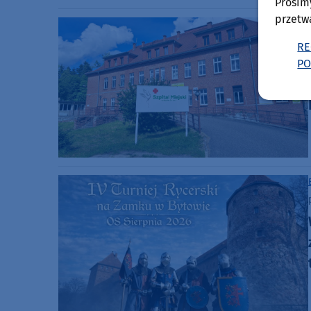
Prosim
przetw
RE
PO