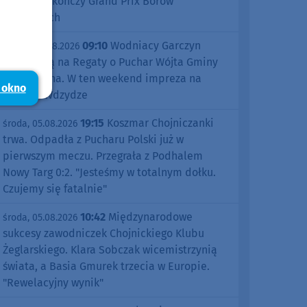
Śliwice zakończy Grand Prix Borów
Tucholskich
09:10
Wodniacy Garczyn
piątek, 07.08.2026
zapraszają na Regaty o Puchar Wójta Gminy
Kościerzyna. W ten weekend impreza na
 okno
jeziorze Wdzydze
19:15
Koszmar Chojniczanki
środa, 05.08.2026
trwa. Odpadła z Pucharu Polski już w
pierwszym meczu. Przegrała z Podhalem
Nowy Targ 0:2. "Jesteśmy w totalnym dołku.
Czujemy się fatalnie"
10:42
Międzynarodowe
środa, 05.08.2026
sukcesy zawodniczek Chojnickiego Klubu
Żeglarskiego. Klara Sobczak wicemistrzynią
świata, a Basia Gmurek trzecia w Europie.
"Rewelacyjny wynik"