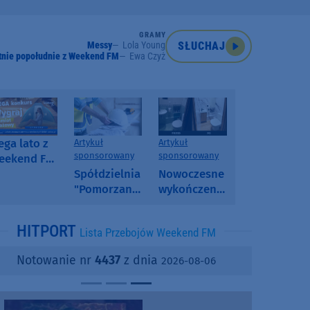
GRAMY
Messy
Lola Young
SŁUCHAJ
tnie popołudnie z Weekend FM
Ewa Czyż
ga lato z
Artykuł
Artykuł
sponsorowany
sponsorowany
eekend FM
 poranny
Spółdzielnia
Nowoczesne
onkurs w
"Pomorzanka"
wykończenia
eekend FM
w
ścian.
Człuchowie
Dlaczego
HITPORT
Lista Przebojów Weekend FM
informuje o
SPC, WPC i
przetargach
fornir
Notowanie nr
4437
z dnia
2026-08-06
i ofertach
kamienny
najmu
zyskują na
popularności?