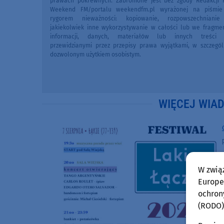
prawach pokrewnych. Zabronione jest bez zgody Redakcji 
Weekend FM/portalu weekendfm.pl wyrażonej na piśmi
rygorem nieważności: kopiowanie, rozpowszechniani
jakiekolwiek inne wykorzystywanie w całości lub we fragme
informacji, danych, materiałów lub innych treści 
przewidzianymi przez przepisy prawa wyjątkami, w szczegól
dozwolonym użytkiem osobistym.
WIĘCEJ WIA
W zwią
Europej
ochron
(RODO)