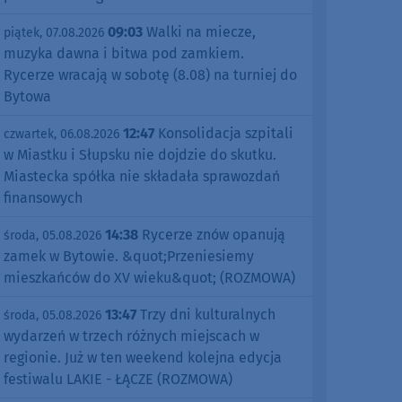
09:03
Walki na miecze,
piątek, 07.08.2026
muzyka dawna i bitwa pod zamkiem.
Rycerze wracają w sobotę (8.08) na turniej do
Bytowa
12:47
Konsolidacja szpitali
czwartek, 06.08.2026
w Miastku i Słupsku nie dojdzie do skutku.
Miastecka spółka nie składała sprawozdań
finansowych
14:38
Rycerze znów opanują
środa, 05.08.2026
zamek w Bytowie. &quot;Przeniesiemy
mieszkańców do XV wieku&quot; (ROZMOWA)
13:47
Trzy dni kulturalnych
środa, 05.08.2026
wydarzeń w trzech różnych miejscach w
regionie. Już w ten weekend kolejna edycja
festiwalu LAKIE - ŁĄCZE (ROZMOWA)