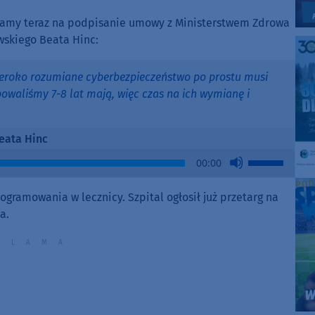
ekamy teraz na podpisanie umowy z Ministerstwem Zdrowa
wskiego Beata Hinc:
eroko rozumiane cyberbezpieczeństwo po prostu musi
powaliśmy 7-8 lat mają, więc czas na ich wymianę i
eata Hinc
Use
00:00
Up/Down
Arrow
gramowania w lecznicy. Szpital ogłosił już przetarg na
keys
a.
to
increase
or
decrease
volume.