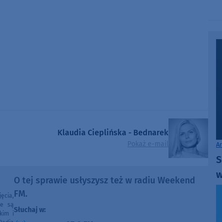
Klaudia Cieplińska - Bednarek
Pokaż e-mail
A
S
w
O tej sprawie usłyszysz też w radiu Weekend
FM.
ęcia,
ne są
Słuchaj w:
kim i