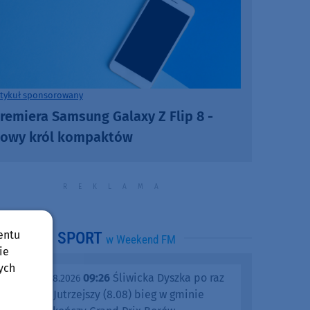
rtykuł sponsorowany
remiera Samsung Galaxy Z Flip 8 -
owy król kompaktów
entu
SPORT
w Weekend FM
ie
ych
09:26
Śliwicka Dyszka po raz
piątek, 07.08.2026
dziesiąty. Jutrzejszy (8.08) bieg w gminie