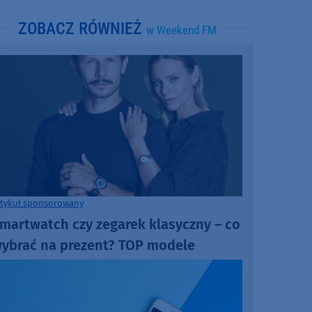
ZOBACZ RÓWNIEŻ
w Weekend FM
rtykuł sponsorowany
martwatch czy zegarek klasyczny – co
ybrać na prezent? TOP modele