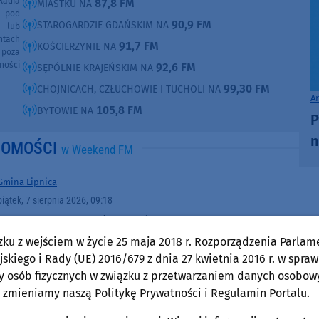
Radia
87,8 FM
MIASTKU NA
e pod
90,9 FM
STAROGARDZIE GDAŃSKIM NA
e lub
ntach
91,7 FM
KOŚCIERZYNIE NA
poza
ności
92,6 FM
SĘPÓLNIE KRAJEŃSKIM NA
99,30 FM
CHOJNICACH, CZŁUCHOWIE I TUCHOLI NA
A
105,8 FM
BYTOWIE NA
P
n
DOMOŚCI
w Weekend FM
Gmina Lipnica
piątek, 7 sierpnia 2026, 09:18
W ten weekend (7-9.08) Festiwal Lakie Łącze,
w gminie Lipnica. Trzy dni wydarzeń
zku z wejściem w życie 25 maja 2018 r. Rozporządzenia Parlam
skiego i Rady (UE) 2016/679 z dnia 27 kwietnia 2016 r. w spraw
muzycznych w trzech lokalizacjach
y osób fizycznych w związku z przetwarzaniem danych osobow
 zmieniamy naszą Politykę Prywatności i Regulamin Portalu.