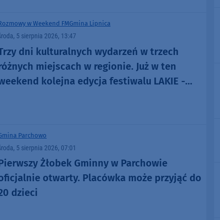
Rozmowy w Weekend FM
Gmina Lipnica
środa, 5 sierpnia 2026, 13:47
Trzy dni kulturalnych wydarzeń w trzech
różnych miejscach w regionie. Już w ten
weekend kolejna edycja festiwalu LAKIE -
ŁĄCZE (ROZMOWA)
Gmina Parchowo
środa, 5 sierpnia 2026, 07:01
Pierwszy Żłobek Gminny w Parchowie
oficjalnie otwarty. Placówka może przyjąć do
20 dzieci