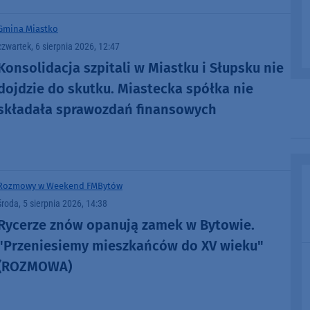
Gmina Miastko
czwartek, 6 sierpnia 2026, 12:47
Konsolidacja szpitali w Miastku i Słupsku nie
dojdzie do skutku. Miastecka spółka nie
składała sprawozdań finansowych
Rozmowy w Weekend FM
Bytów
środa, 5 sierpnia 2026, 14:38
Rycerze znów opanują zamek w Bytowie.
"Przeniesiemy mieszkańców do XV wieku"
(ROZMOWA)