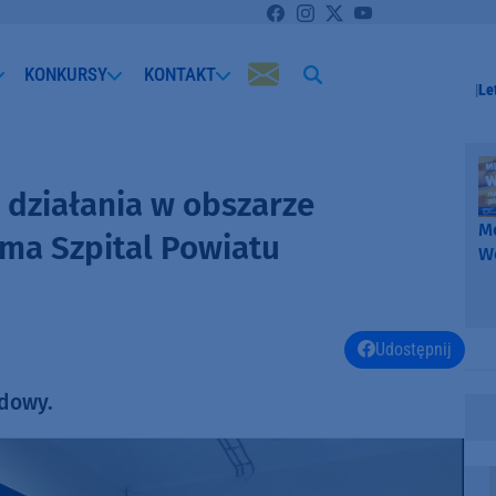
KONKURSY
KONTAKT
Le
 działania w obszarze
Me
ma Szpital Powiatu
W
-
k
W
Udostępnij
udowy.