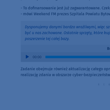
- To dofinansowanie jest już zagwarantowane. Cz
- mówi Weekend FM prezes Szpitala Powiatu Byto
Dysponujemy danymi bardzo wrażliwymi, więc sz
być u nas zachowane. Ostatnie sprzęty, które ku
poszerzenie tej całej bazy.
B
Audio
00:00
Player
Zadanie obejmuje również aktualizację całego opro
realizację zdania w obszarze cyber-bezpieczeństw