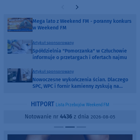
Poprzednia strona
Następna strona
Mega lato z Weekend FM - poranny konkurs
w Weekend FM
Artykuł sponsorowany
Spółdzielnia "Pomorzanka" w Człuchowie
informuje o przetargach i ofertach najmu
Artykuł sponsorowany
Nowoczesne wykończenia ścian. Dlaczego
SPC, WPC i fornir kamienny zyskują na
popularności?
HITPORT
Lista Przebojów Weekend FM
Notowanie nr
4436
z dnia
2026-08-05