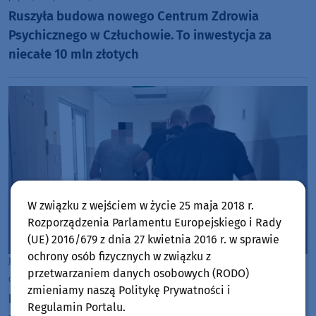
Ruszyła budowa nowego Centrum Zdrowia
Psychicznego w Człuchowie. To inwestycja za
niecałe 10 mln złotych
W związku z wejściem w życie 25 maja 2018 r.
Rozporządzenia Parlamentu Europejskiego i Rady
(UE) 2016/679 z dnia 27 kwietnia 2016 r. w sprawie
ochrony osób fizycznych w związku z
Powiat Człuchowski
przetwarzaniem danych osobowych (RODO)
czwartek, 30 lipca 2026, 13:14
zmieniamy naszą Politykę Prywatności i
Był poszukiwany do odbycia kary więzienia, wpadł
Regulamin Portalu.