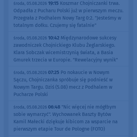
19:15
Koszmar Chojniczanki trwa.
środa, 05.08.2026
Odpadła z Pucharu Polski już w pierwszym meczu.
Przegrała z Podhalem Nowy Targ 0:2. "Jesteśmy w
totalnym dołku. Czujemy się fatalnie"
10:42
Międzynarodowe sukcesy
środa, 05.08.2026
zawodniczek Chojnickiego Klubu Żeglarskiego.
Klara Sobczak wicemistrzynią świata, a Basia
Gmurek trzecia w Europie. "Rewelacyjny wynik"
07:25
Po nokaucie w Nowym
środa, 05.08.2026
Sączu, Chojniczanka spróbuje się podnieść w
Nowym Targu. Dziś (5.08) mecz z Podhalem w
Pucharze Polski
06:48
"Nic więcej nie mógłbym
środa, 05.08.2026
sobie wymarzyć". Wychowanek Baszty Bytów
Kamil Małecki dziękuje kibicom za wsparcie na
pierwszym etapie Tour de Pologne (FOTO)