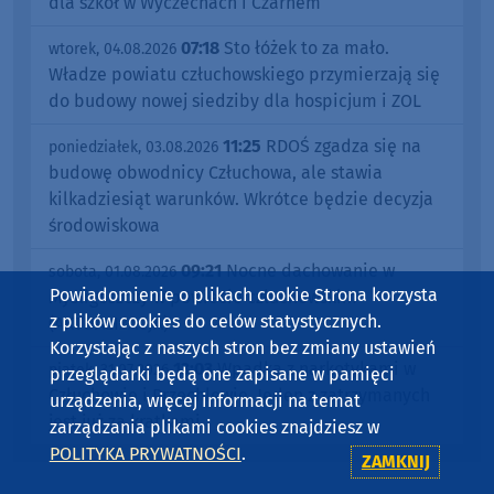
dla szkół w Wyczechach i Czarnem
07:18
Sto łóżek to za mało.
wtorek, 04.08.2026
Władze powiatu człuchowskiego przymierzają się
do budowy nowej siedziby dla hospicjum i ZOL
11:25
RDOŚ zgadza się na
poniedziałek, 03.08.2026
budowę obwodnicy Człuchowa, ale stawia
kilkadziesiąt warunków. Wkrótce będzie decyzja
środowiskowa
09:21
Nocne dachowanie w
sobota, 01.08.2026
Powiadomienie o plikach cookie Strona korzysta
Myśligoszczy w powiecie człuchowskim
z plików cookies do celów statystycznych.
(AKTUALIZACJA)
Korzystając z naszych stron bez zmiany ustawień
13:03
Wpadka z narkotykami w
piątek, 31.07.2026
przeglądarki będą one zapisane w pamięci
Człuchowie i Przechlewie. Jeden z zatrzymanych
urządzenia, więcej informacji na temat
jest już za kratkami
zarządzania plikami cookies znajdziesz w
POLITYKA PRYWATNOŚCI
.
ZAMKNIJ