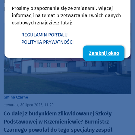
na człuchowskim rynku. 35-latek jest już za
Prosimy o zapoznanie się ze zmianami. Więcej
kratami
informacji na temat przetwarzania Twoich danych
osobowych znajdziesz tutaj:
REGULAMIN PORTALU
POLITYKA PRYWATNOŚCI
Zamknij okno
Gmina Czarne
czwartek, 30 lipca 2026, 11:20
Co dalej z budynkiem zlikwidowanej Szkoły
Podstawowej w Krzemieniewie? Burmistrz
Czarnego powołał do tego specjalny zespół