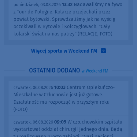
13:32
Nadawaliśmy na żywo
poniedziałek, 03.08.2026
z Tour de Pologne. Kolarze przejechali przez
powiat bytowski. Sprawdzaliśmy jak na wyścig
oczekiwali w Bytowie i Kołczygłowach. "Cały
kolarski świat na nas patrzy" (RELACJE, FOTO)
Więcej sportu w Weekend FM
OSTATNIO DODANO
w Weekend FM
10:03
Centrum Opiekuńczo-
czwartek, 06.08.2026
Mieszkalne w Człuchowie jest już gotowe.
Działalność ma rozpocząć w przyszłym roku
(FOTO)
09:05
W człuchowskim szpitalu
czwartek, 06.08.2026
wystartował oddział chirurgii jednego dnia. Będą
tu realizowane proste zabiegi. "Nasi pacjenci