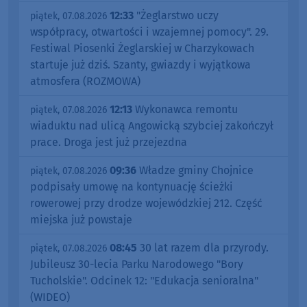
12:33
"Żeglarstwo uczy
piątek, 07.08.2026
współpracy, otwartości i wzajemnej pomocy". 29.
Festiwal Piosenki Żeglarskiej w Charzykowach
startuje już dziś. Szanty, gwiazdy i wyjątkowa
atmosfera (ROZMOWA)
12:13
Wykonawca remontu
piątek, 07.08.2026
wiaduktu nad ulicą Angowicką szybciej zakończył
prace. Droga jest już przejezdna
09:36
Władze gminy Chojnice
piątek, 07.08.2026
podpisały umowę na kontynuację ścieżki
rowerowej przy drodze wojewódzkiej 212. Część
miejska już powstaje
08:45
30 lat razem dla przyrody.
piątek, 07.08.2026
Jubileusz 30-lecia Parku Narodowego "Bory
Tucholskie". Odcinek 12: "Edukacja senioralna"
(WIDEO)