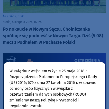
Sport
Chojnice
środa, 5 sierpnia 2026, 07:25
Po nokaucie w Nowym Sączu, Chojniczanka
spróbuje się podnieść w Nowym Targu. Dziś (5.08)
mecz z Podhalem w Pucharze Polski
W związku z wejściem w życie 25 maja 2018 r.
Rozporządzenia Parlamentu Europejskiego i Rady
(UE) 2016/679 z dnia 27 kwietnia 2016 r. w sprawie
ochrony osób fizycznych w związku z
przetwarzaniem danych osobowych (RODO)
zmieniamy naszą Politykę Prywatności i
Regulamin Portalu.