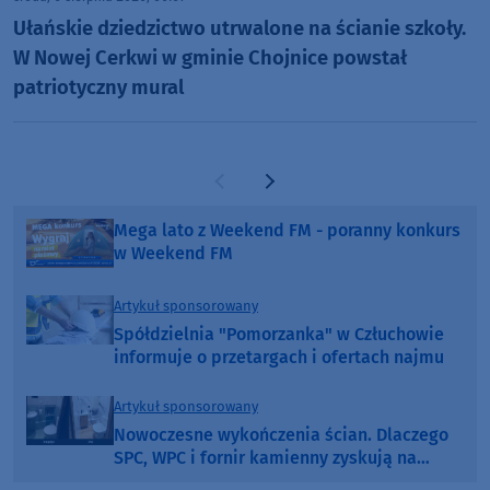
Ułańskie dziedzictwo utrwalone na ścianie szkoły.
W Nowej Cerkwi w gminie Chojnice powstał
patriotyczny mural
Poprzednia strona
Następna strona
Mega lato z Weekend FM - poranny konkurs
w Weekend FM
Artykuł sponsorowany
Spółdzielnia "Pomorzanka" w Człuchowie
informuje o przetargach i ofertach najmu
Artykuł sponsorowany
Nowoczesne wykończenia ścian. Dlaczego
SPC, WPC i fornir kamienny zyskują na
popularności?