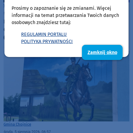
Woj. Kujawsko-pomorskie
Woj. Pomorskie
Prosimy o zapoznanie się ze zmianami. Więcej
środa, 5 sierpnia 2026, 07:16
informacji na temat przetwarzania Twoich danych
IMGW podnosi alert burzowy do drugiego stopnia.
osobowych znajdziesz tutaj:
Ostrzega przed silnym deszczem, wiatrem i gradem
REGULAMIN PORTALU
(AKTUALIZACJA)
POLITYKA PRYWATNOŚCI
Zamknij okno
Gmina Chojnice
środa, 5 sierpnia 2026, 06:57