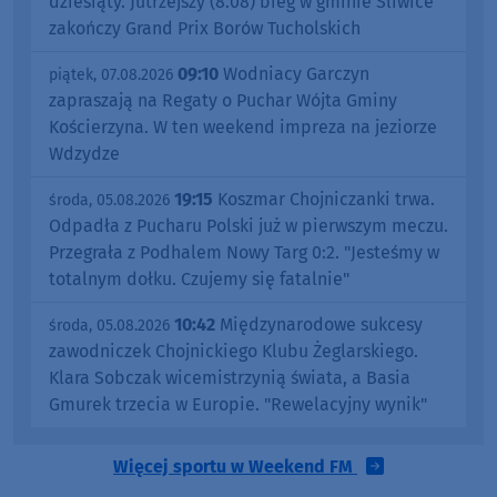
dziesiąty. Jutrzejszy (8.08) bieg w gminie Śliwice
zakończy Grand Prix Borów Tucholskich
09:10
Wodniacy Garczyn
piątek, 07.08.2026
zapraszają na Regaty o Puchar Wójta Gminy
Kościerzyna. W ten weekend impreza na jeziorze
Wdzydze
19:15
Koszmar Chojniczanki trwa.
środa, 05.08.2026
Odpadła z Pucharu Polski już w pierwszym meczu.
Przegrała z Podhalem Nowy Targ 0:2. "Jesteśmy w
totalnym dołku. Czujemy się fatalnie"
10:42
Międzynarodowe sukcesy
środa, 05.08.2026
zawodniczek Chojnickiego Klubu Żeglarskiego.
Klara Sobczak wicemistrzynią świata, a Basia
Gmurek trzecia w Europie. "Rewelacyjny wynik"
Więcej sportu w Weekend FM