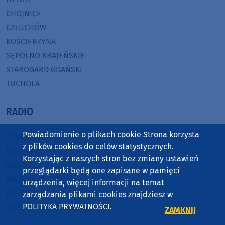
CHOJNICE
CZŁUCHÓW
KOŚCIERZYNA
SĘPÓLNO KRAJEŃSKIE
STAROGARD GDAŃSKI
TUCHOLA
RADIO
Powiadomienie o plikach cookie Strona korzysta
O WEEKEND FM
z plików cookies do celów statystycznych.
REKLAMA
Korzystając z naszych stron bez zmiany ustawień
ZASIĘG
przeglądarki będą one zapisane w pamięci
JAK SŁUCHAĆ?
urządzenia, więcej informacji na temat
HIT-PORT
zarządzania plikami cookies znajdziesz w
POLITYKA PRYWATNOŚCI
.
GRALIŚMY W WEEKEND FM
ZAMKNIJ