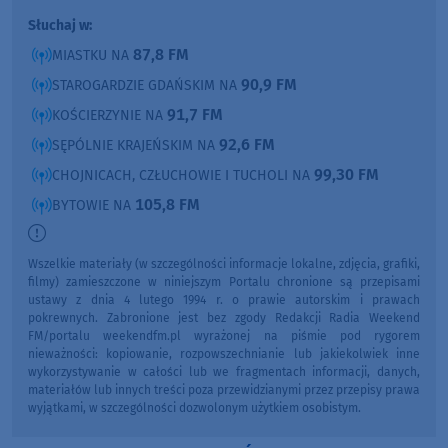
Słuchaj w:
87,8 FM
MIASTKU NA
90,9 FM
STAROGARDZIE GDAŃSKIM NA
91,7 FM
KOŚCIERZYNIE NA
92,6 FM
SĘPÓLNIE KRAJEŃSKIM NA
99,30 FM
CHOJNICACH, CZŁUCHOWIE I TUCHOLI NA
105,8 FM
BYTOWIE NA
Wszelkie materiały (w szczególności informacje lokalne, zdjęcia, grafiki,
filmy) zamieszczone w niniejszym Portalu chronione są przepisami
ustawy z dnia 4 lutego 1994 r. o prawie autorskim i prawach
pokrewnych. Zabronione jest bez zgody Redakcji Radia Weekend
FM/portalu weekendfm.pl wyrażonej na piśmie pod rygorem
nieważności: kopiowanie, rozpowszechnianie lub jakiekolwiek inne
wykorzystywanie w całości lub we fragmentach informacji, danych,
materiałów lub innych treści poza przewidzianymi przez przepisy prawa
wyjątkami, w szczególności dozwolonym użytkiem osobistym.