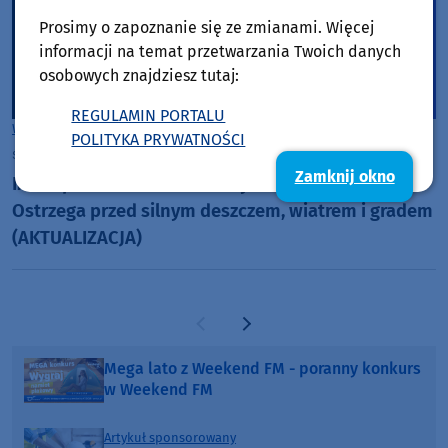
Prosimy o zapoznanie się ze zmianami. Więcej
informacji na temat przetwarzania Twoich danych
osobowych znajdziesz tutaj:
REGULAMIN PORTALU
Woj. Kujawsko-pomorskie
Woj. Pomorskie
POLITYKA PRYWATNOŚCI
środa, 5 sierpnia 2026, 07:16
Zamknij okno
IMGW podnosi alert burzowy do drugiego stopnia.
Ostrzega przed silnym deszczem, wiatrem i gradem
(AKTUALIZACJA)
Poprzednia strona
Następna strona
Mega lato z Weekend FM - poranny konkurs
w Weekend FM
Artykuł sponsorowany