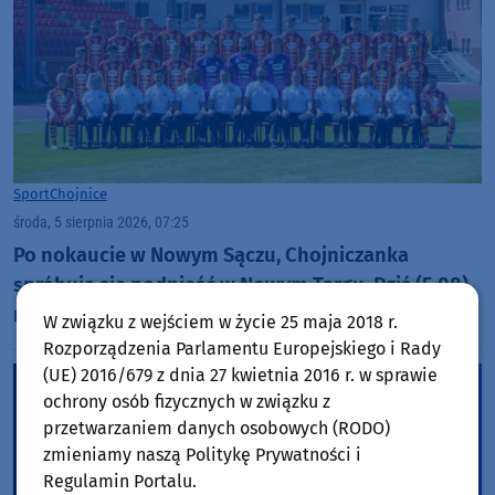
Sport
Chojnice
środa, 5 sierpnia 2026, 07:25
Po nokaucie w Nowym Sączu, Chojniczanka
spróbuje się podnieść w Nowym Targu. Dziś (5.08)
mecz z Podhalem w Pucharze Polski
W związku z wejściem w życie 25 maja 2018 r.
Rozporządzenia Parlamentu Europejskiego i Rady
(UE) 2016/679 z dnia 27 kwietnia 2016 r. w sprawie
ochrony osób fizycznych w związku z
przetwarzaniem danych osobowych (RODO)
zmieniamy naszą Politykę Prywatności i
Regulamin Portalu.