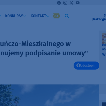
KONKURSY
KONTAKT
S
Wakacyjn
uńczo-Mieszkalnego w
Me
lanujemy podpisanie umowy"
W
-
k
Udostępnij
W