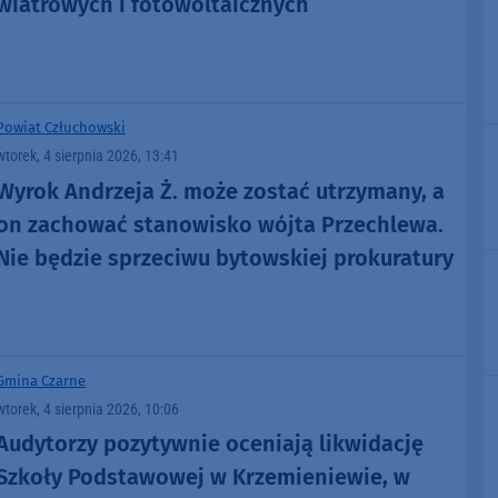
wiatrowych i fotowoltaicznych
Powiat Człuchowski
wtorek, 4 sierpnia 2026, 13:41
Wyrok Andrzeja Ż. może zostać utrzymany, a
on zachować stanowisko wójta Przechlewa.
Nie będzie sprzeciwu bytowskiej prokuratury
Gmina Czarne
wtorek, 4 sierpnia 2026, 10:06
Audytorzy pozytywnie oceniają likwidację
Szkoły Podstawowej w Krzemieniewie, w