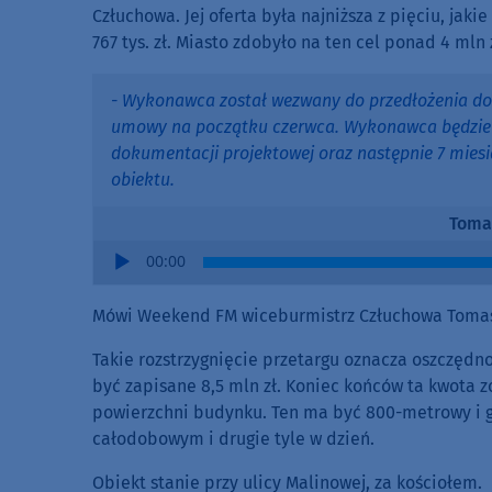
Człuchowa. Jej oferta była najniższa z pięciu, jak
767 tys. zł. Miasto zdobyło na ten cel ponad 4 mln 
- Wykonawca został wezwany do przedłożenia d
umowy na początku czerwca. Wykonawca będzie 
dokumentacji projektowej oraz następnie 7 mies
obiektu.
Toma
Audio
00:00
Player
Mówi Weekend FM wiceburmistrz Człuchowa Tomas
Takie rozstrzygnięcie przetargu oznacza oszczędno
być zapisane 8,5 mln zł. Koniec końców ta kwota zo
powierzchni budynku. Ten ma być 800-metrowy i go
całodobowym i drugie tyle w dzień.
Obiekt stanie przy ulicy Malinowej, za kościołem.