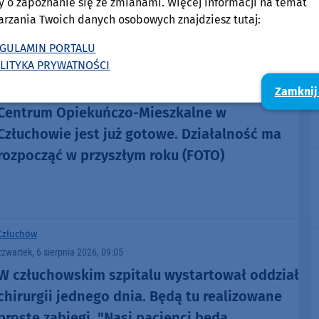
105,8 FM
BYTOWIE NA
y o zapoznanie się ze zmianami. Więcej informacji na temat
arzania Twoich danych osobowych znajdziesz tutaj:
DOMOŚCI
w Weekend FM
GULAMIN PORTALU
LITYKA PRYWATNOŚCI
Człuchów
Zamknij
czwartek, 6 sierpnia 2026, 10:03
8
Centrum Opiekuńczo-Mieszkalne w
Człuchowie jest już gotowe. Działalność ma
rozpocząć w przyszłym roku (FOTO)
Człuchów
czwartek, 6 sierpnia 2026, 09:05
W człuchowskim szpitalu wystartował oddział
chirurgii jednego dnia. Będą tu realizowane
proste zabiegi. "Nasi pacjenci będą