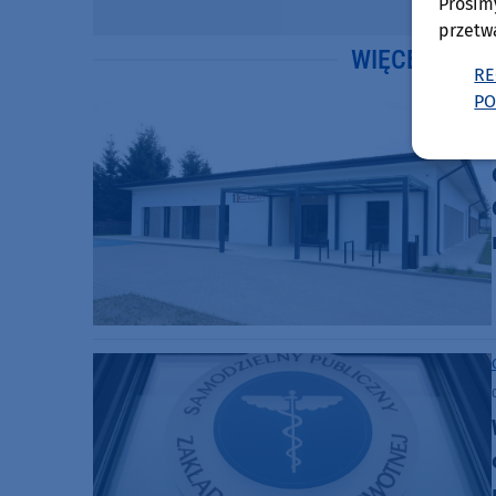
Prosim
przetw
WIĘCEJ WIA
RE
PO