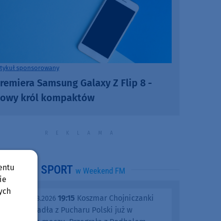
rtykuł sponsorowany
remiera Samsung Galaxy Z Flip 8 -
owy król kompaktów
entu
SPORT
w Weekend FM
ie
ych
19:15
Koszmar Chojniczanki
środa, 05.08.2026
trwa. Odpadła z Pucharu Polski już w