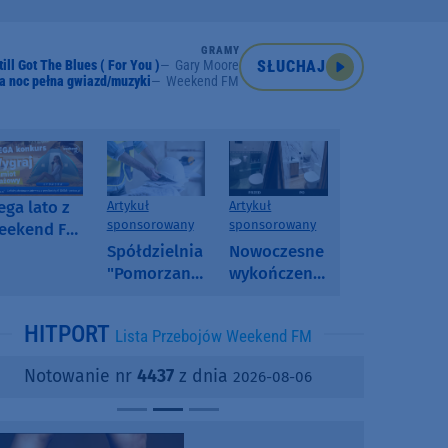
GRAMY
till Got The Blues ( For You )
Gary Moore
SŁUCHAJ
a noc pełna gwiazd/muzyki
Weekend FM
ga lato z
Artykuł
Artykuł
sponsorowany
sponsorowany
eekend FM
 poranny
Spółdzielnia
Nowoczesne
onkurs w
"Pomorzanka"
wykończenia
eekend FM
w
ścian.
Człuchowie
Dlaczego
HITPORT
Lista Przebojów Weekend FM
informuje o
SPC, WPC i
przetargach
fornir
Notowanie nr
4437
z dnia
2026-08-06
i ofertach
kamienny
najmu
zyskują na
popularności?