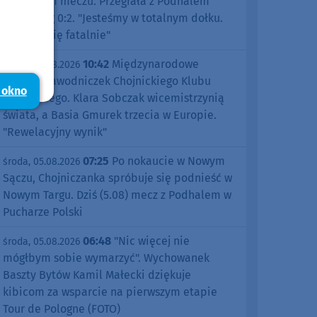
pierwszym meczu. Przegrała z Podhalem
Nowy Targ 0:2. "Jesteśmy w totalnym dołku.
Czujemy się fatalnie"
10:42
Międzynarodowe
środa, 05.08.2026
sukcesy zawodniczek Chojnickiego Klubu
 okno
Żeglarskiego. Klara Sobczak wicemistrzynią
świata, a Basia Gmurek trzecia w Europie.
"Rewelacyjny wynik"
07:25
Po nokaucie w Nowym
środa, 05.08.2026
Sączu, Chojniczanka spróbuje się podnieść w
Nowym Targu. Dziś (5.08) mecz z Podhalem w
Pucharze Polski
06:48
"Nic więcej nie
środa, 05.08.2026
mógłbym sobie wymarzyć". Wychowanek
Baszty Bytów Kamil Małecki dziękuje
kibicom za wsparcie na pierwszym etapie
Tour de Pologne (FOTO)