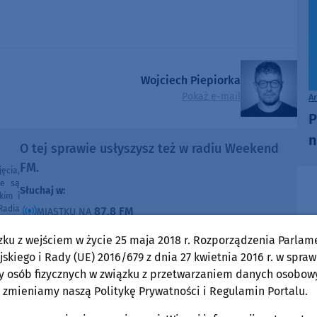
Wojciech Piepiorka
Pokaż e-mail
A
P
n
O tej sprawie usłyszysz też w radiu Weekend
FM.
ęcia,
ne są
Słuchaj w:
kim i
Radia
87,8 FM
MIASTKU NA
e pod
90,9 FM
STAROGARDZIE GDAŃSKIM NA
e lub
zku z wejściem w życie 25 maja 2018 r. Rozporządzenia Parlam
ntach
91,7 FM
KOŚCIERZYNIE NA
skiego i Rady (UE) 2016/679 z dnia 27 kwietnia 2016 r. w spraw
poza
ności
y osób fizycznych w związku z przetwarzaniem danych osobow
92,6 FM
SĘPÓLNIE KRAJEŃSKIM NA
 zmieniamy naszą Politykę Prywatności i Regulamin Portalu.
99,30 FM
CHOJNICACH, CZŁUCHOWIE I TUCHOLI NA