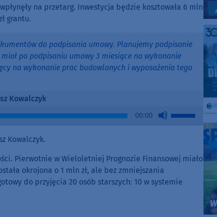
ie wpłynęły na przetarg. Inwestycja będzie kosztowała 6 mln
zł grantu.
okumentów do podpisania umowy. Planujemy podpisanie
miał po podpisaniu umowy 3 miesiące na wykonanie
ięcy na wykonanie prac budowlanych i wyposażenia tego
sz Kowalczyk
Use
00:00
Up/Down
Arrow
z Kowalczyk.
keys
to
ści. Pierwotnie w Wieloletniej Prognozie Finansowej miało
increase
stała okrojona o 1 mln zł, ale bez zmniejszania
or
towy do przyjęcia 20 osób starszych: 10 w systemie
decrease
volume.