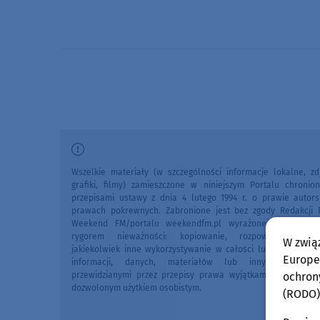
Wszelkie materiały (w szczególności informacje lokalne, zdj
grafiki, filmy) zamieszczone w niniejszym Portalu chronio
przepisami ustawy z dnia 4 lutego 1994 r. o prawie autors
prawach pokrewnych. Zabronione jest bez zgody Redakcji 
Weekend FM/portalu weekendfm.pl wyrażonej na piśmi
rygorem nieważności: kopiowanie, rozpowszechniani
W zwią
jakiekolwiek inne wykorzystywanie w całości lub we fragme
Europej
informacji, danych, materiałów lub innych treści 
przewidzianymi przez przepisy prawa wyjątkami, w szczegól
ochron
dozwolonym użytkiem osobistym.
(RODO)