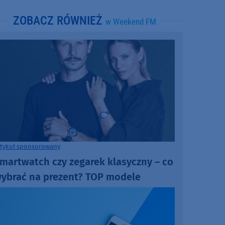
ZOBACZ RÓWNIEŻ
w Weekend FM
rtykuł sponsorowany
martwatch czy zegarek klasyczny – co
ybrać na prezent? TOP modele