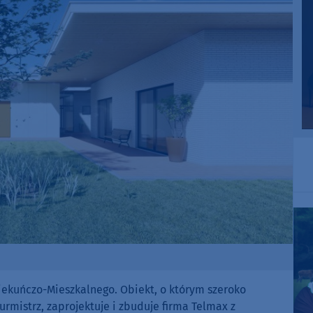
ekuńczo-Mieszkalnego. Obiekt, o którym szeroko
rmistrz, zaprojektuje i zbuduje firma Telmax z