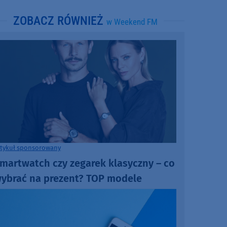
ZOBACZ RÓWNIEŻ
w Weekend FM
rtykuł sponsorowany
martwatch czy zegarek klasyczny – co
ybrać na prezent? TOP modele