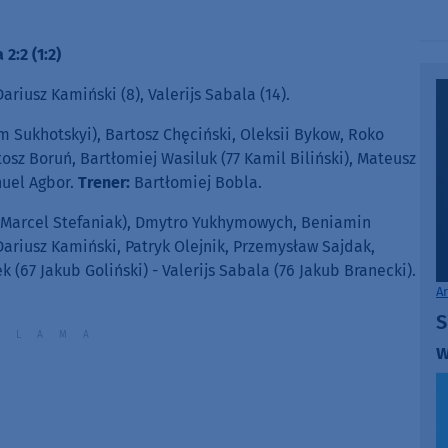
or
decrease
volume.
2:2 (1:2)
Dariusz Kamiński (8), Valerijs Sabala (14).
m Sukhotskyi), Bartosz Chęciński, Oleksii Bykow, Roko
tosz Boruń, Bartłomiej Wasiluk (77 Kamil Biliński), Mateusz
nuel Agbor.
Trener:
Bartłomiej Bobla.
6 Marcel Stefaniak), Dmytro Yukhymowych, Beniamin
ariusz Kamiński, Patryk Olejnik, Przemysław Sajdak,
 (67 Jakub Goliński) - Valerijs Sabala (76 Jakub Branecki).
A
S
w