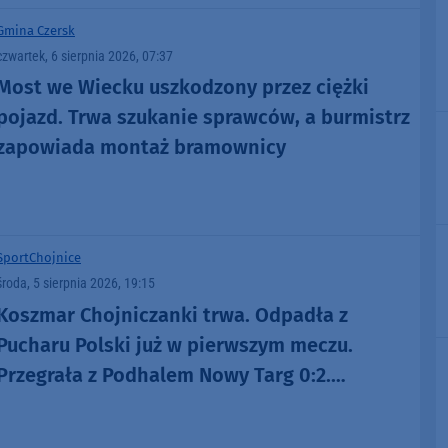
Gmina Czersk
czwartek, 6 sierpnia 2026, 07:37
Most we Wiecku uszkodzony przez ciężki
pojazd. Trwa szukanie sprawców, a burmistrz
zapowiada montaż bramownicy
Sport
Chojnice
środa, 5 sierpnia 2026, 19:15
Koszmar Chojniczanki trwa. Odpadła z
Pucharu Polski już w pierwszym meczu.
Przegrała z Podhalem Nowy Targ 0:2.
"Jesteśmy w totalnym dołku. Czujemy się
fatalnie"