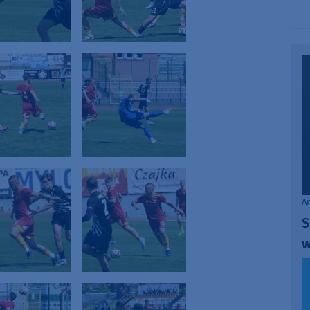
A
S
w