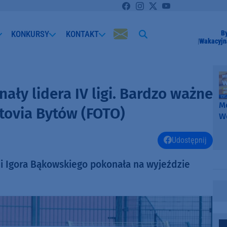
KONKURSY
KONTAKT
B
Wakacyjn
ały lidera IV ligi. Bardzo ważne
Me
tovia Bytów (FOTO)
W
-
k
Udostępnij
W
 i Igora Bąkowskiego pokonała na wyjeździe