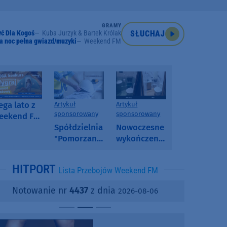
GRAMY
yć Dla Kogoś
Kuba Jurzyk & Bartek Królak
SŁUCHAJ
a noc pełna gwiazd/muzyki
Weekend FM
ga lato z
Artykuł
Artykuł
sponsorowany
sponsorowany
eekend FM
 poranny
Spółdzielnia
Nowoczesne
onkurs w
"Pomorzanka"
wykończenia
eekend FM
w
ścian.
Człuchowie
Dlaczego
HITPORT
Lista Przebojów Weekend FM
informuje o
SPC, WPC i
przetargach
fornir
Notowanie nr
4437
z dnia
2026-08-06
i ofertach
kamienny
najmu
zyskują na
popularności?