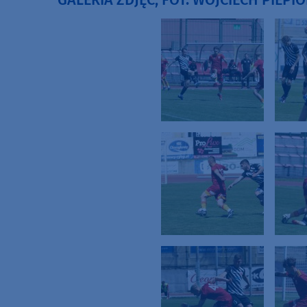
GALERIA ZDJĘĆ, FOT. WOJCIECH PIEPI