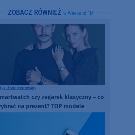
ZOBACZ RÓWNIEŻ
w Weekend FM
rtykuł sponsorowany
martwatch czy zegarek klasyczny – co
ybrać na prezent? TOP modele