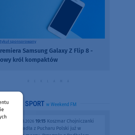
rtykuł sponsorowany
remiera Samsung Galaxy Z Flip 8 -
owy król kompaktów
entu
SPORT
w Weekend FM
ie
ych
19:15
Koszmar Chojniczanki
środa, 05.08.2026
trwa. Odpadła z Pucharu Polski już w