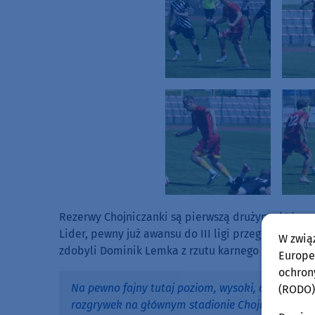
Rezerwy Chojniczanki są pierwszą drużyną, która w
Lider, pewny już awansu do III ligi przegrał w Ch
W zwią
zdobyli Dominik Lemka z rzutu karnego i Marcin Tr
Europej
ochron
Na pewno fajny tutaj poziom, wysoki, dużo wyższy 
(RODO)
rozgrywek na głównym stadionie Chojniczanki. 