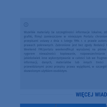
Wszelkie materiały (w szczególności informacje lokalne, zdj
grafiki, filmy) zamieszczone w niniejszym Portalu chronio
przepisami ustawy z dnia 4 lutego 1994 r. o prawie autors
prawach pokrewnych. Zabronione jest bez zgody Redakcji 
Weekend FM/portalu weekendfm.pl wyrażonej na piśmi
rygorem nieważności: kopiowanie, rozpowszechniani
jakiekolwiek inne wykorzystywanie w całości lub we fragme
informacji, danych, materiałów lub innych treści 
przewidzianymi przez przepisy prawa wyjątkami, w szczegól
dozwolonym użytkiem osobistym.
WIĘCEJ WIA