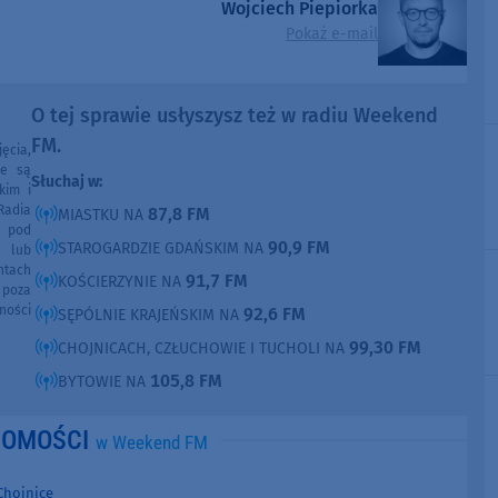
Wojciech Piepiorka
Pokaż e-mail
O tej sprawie usłyszysz też w radiu Weekend
FM.
ęcia,
ne są
Słuchaj w:
kim i
Radia
87,8 FM
MIASTKU NA
e pod
90,9 FM
STAROGARDZIE GDAŃSKIM NA
e lub
ntach
91,7 FM
KOŚCIERZYNIE NA
poza
ności
92,6 FM
SĘPÓLNIE KRAJEŃSKIM NA
99,30 FM
CHOJNICACH, CZŁUCHOWIE I TUCHOLI NA
105,8 FM
BYTOWIE NA
DOMOŚCI
w Weekend FM
Chojnice