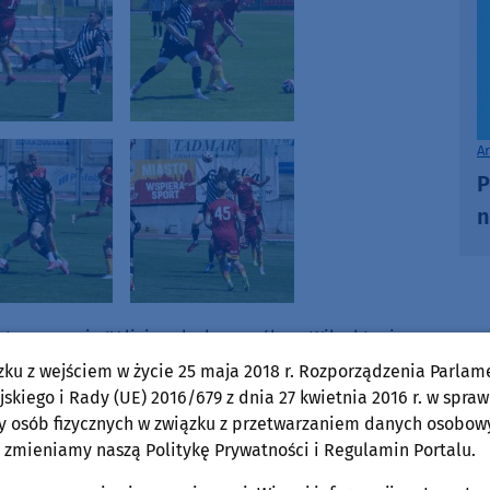
A
P
n
 tym sezonie IV ligi znalazła sposób na Wikęd Luzino.
ojnicach 0:2. Bramki dla podopiecznych Tomasza Fojuta
zku z wejściem w życie 25 maja 2018 r. Rozporządzenia Parlam
ojanowski z rzutu wolnego.
skiego i Rady (UE) 2016/679 z dnia 27 kwietnia 2016 r. w spraw
y osób fizycznych w związku z przetwarzaniem danych osobow
niż w juniorach. Też fajnie, że debiut z liderem
 zmieniamy naszą Politykę Prywatności i Regulamin Portalu.
Mega wysoka intensywność. Jestem zadowolony. Udało się