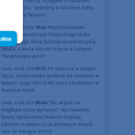
pierwszym meczu. Przegrała z Podhalem
Nowy Targ 0:2. "Jesteśmy w totalnym dołku.
Czujemy się fatalnie"
10:42
Międzynarodowe
środa, 05.08.2026
sukcesy zawodniczek Chojnickiego Klubu
 okno
Żeglarskiego. Klara Sobczak wicemistrzynią
świata, a Basia Gmurek trzecia w Europie.
"Rewelacyjny wynik"
07:25
Po nokaucie w Nowym
środa, 05.08.2026
Sączu, Chojniczanka spróbuje się podnieść w
Nowym Targu. Dziś (5.08) mecz z Podhalem w
Pucharze Polski
06:48
"Nic więcej nie
środa, 05.08.2026
mógłbym sobie wymarzyć". Wychowanek
Baszty Bytów Kamil Małecki dziękuje
kibicom za wsparcie na pierwszym etapie
Tour de Pologne (FOTO)