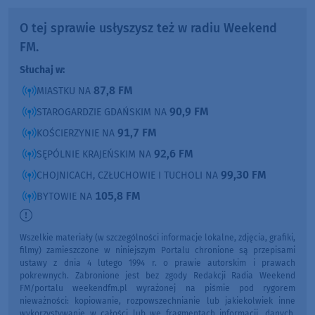
O tej sprawie usłyszysz też w radiu Weekend
FM.
Słuchaj w:
87,8 FM
MIASTKU NA
90,9 FM
STAROGARDZIE GDAŃSKIM NA
91,7 FM
KOŚCIERZYNIE NA
92,6 FM
SĘPÓLNIE KRAJEŃSKIM NA
99,30 FM
CHOJNICACH, CZŁUCHOWIE I TUCHOLI NA
105,8 FM
BYTOWIE NA
Wszelkie materiały (w szczególności informacje lokalne, zdjęcia, grafiki,
filmy) zamieszczone w niniejszym Portalu chronione są przepisami
ustawy z dnia 4 lutego 1994 r. o prawie autorskim i prawach
pokrewnych. Zabronione jest bez zgody Redakcji Radia Weekend
FM/portalu weekendfm.pl wyrażonej na piśmie pod rygorem
nieważności: kopiowanie, rozpowszechnianie lub jakiekolwiek inne
wykorzystywanie w całości lub we fragmentach informacji, danych,