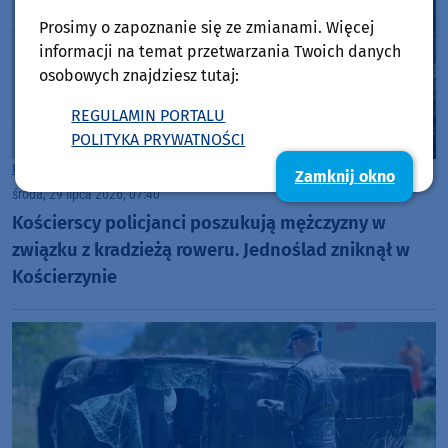
Prosimy o zapoznanie się ze zmianami. Więcej
informacji na temat przetwarzania Twoich danych
osobowych znajdziesz tutaj:
REGULAMIN PORTALU
POLITYKA PRYWATNOŚCI
Powiat Kościerski
Zamknij okno
środa, 29 lipca 2026, 07:40
Kościerscy policjanci poszukują mężczyzny w
związku z kradzieżą roweru. Jednoślad zniknął w
Kościerzynie