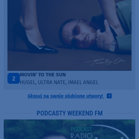
LEGENDARY LOVERS (SAVE ME)
3
KATY PERRY & CHIEF KEEF
Głosuj na swoje ulubione utwory!
PODCASTY WEEKEND FM