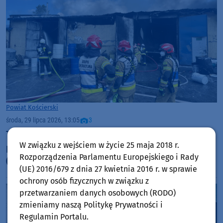
Powiat Kościerski
środa, 29 lipca 2026, 13:05
3
To była trudna akcja - strażacy podsumowują
W związku z wejściem w życie 25 maja 2018 r.
pożar hali z laminatami w Skorzewie
Rozporządzenia Parlamentu Europejskiego i Rady
(AKTUALIZACJA)
(UE) 2016/679 z dnia 27 kwietnia 2016 r. w sprawie
ochrony osób fizycznych w związku z
przetwarzaniem danych osobowych (RODO)
zmieniamy naszą Politykę Prywatności i
Regulamin Portalu.