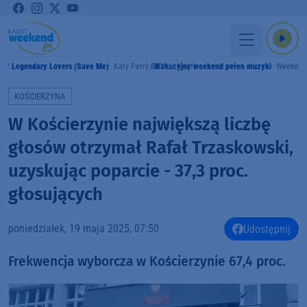
Legendary Lovers (Save Me)
Katy Perry & Chief Keef
Wakacyjny weekend pełen muzyki
Weekend
MY
KOŚCIERZYNA
W Kościerzynie największą liczbę
głosów otrzymał Rafał Trzaskowski,
uzyskując poparcie - 37,3 proc.
głosujących
poniedziałek, 19 maja 2025, 07:50
Udostępnij
Frekwencja wyborcza w Kościerzynie 67,4 proc.