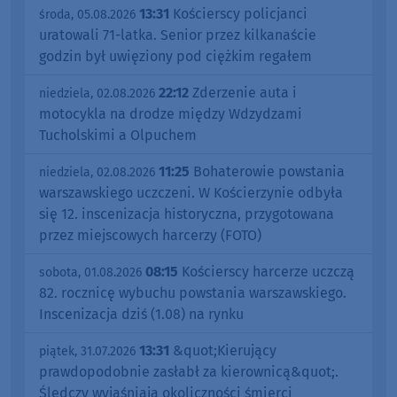
13:31
Kościerscy policjanci
środa, 05.08.2026
uratowali 71-latka. Senior przez kilkanaście
godzin był uwięziony pod ciężkim regałem
22:12
Zderzenie auta i
niedziela, 02.08.2026
motocykla na drodze między Wdzydzami
Tucholskimi a Olpuchem
11:25
Bohaterowie powstania
niedziela, 02.08.2026
warszawskiego uczczeni. W Kościerzynie odbyła
się 12. inscenizacja historyczna, przygotowana
przez miejscowych harcerzy (FOTO)
08:15
Kościerscy harcerze uczczą
sobota, 01.08.2026
82. rocznicę wybuchu powstania warszawskiego.
Inscenizacja dziś (1.08) na rynku
13:31
&quot;Kierujący
piątek, 31.07.2026
prawdopodobnie zasłabł za kierownicą&quot;.
Śledczy wyjaśniają okoliczności śmierci