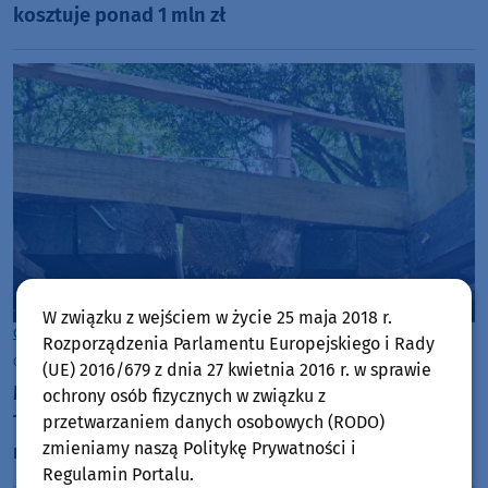
kosztuje ponad 1 mln zł
W związku z wejściem w życie 25 maja 2018 r.
Gmina Czersk
Rozporządzenia Parlamentu Europejskiego i Rady
czwartek, 6 sierpnia 2026, 07:37
(UE) 2016/679 z dnia 27 kwietnia 2016 r. w sprawie
Most we Wiecku uszkodzony przez ciężki pojazd.
ochrony osób fizycznych w związku z
Trwa szukanie sprawców, a burmistrz zapowiada
przetwarzaniem danych osobowych (RODO)
zmieniamy naszą Politykę Prywatności i
montaż bramownicy
Regulamin Portalu.