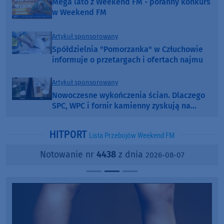
Mega lato z Weekend FM - poranny konkurs
w Weekend FM
Artykuł sponsorowany
Spółdzielnia "Pomorzanka" w Człuchowie
informuje o przetargach i ofertach najmu
Artykuł sponsorowany
Nowoczesne wykończenia ścian. Dlaczego
SPC, WPC i fornir kamienny zyskują na
popularności?
HITPORT
Lista Przebojów Weekend FM
Notowanie nr
4438
z dnia
2026-08-07