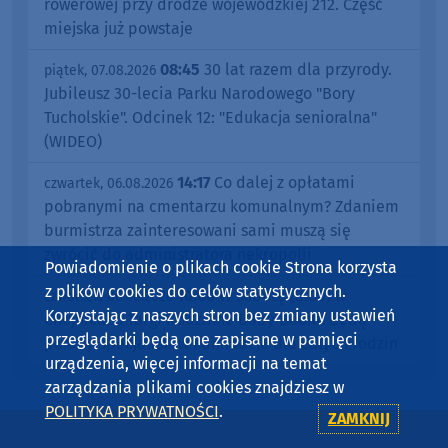
rowerowej przy drodze wojewódzkiej 212. Część
miejska już powstaje
08:45
30 lat razem dla przyrody.
piątek, 07.08.2026
Jubileusz 30-lecia Parku Narodowego "Bory
Tucholskie". Odcinek 12: "Edukacja senioralna"
(WIDEO)
14:17
Co dalej z opłatami
czwartek, 06.08.2026
pobranymi na cmentarzu komunalnym? Zdaniem
burmistrza zainteresowani sami muszą się
zwrócić do administratora nekropolii
Powiadomienie o plikach cookie Strona korzysta
z plików cookies do celów statystycznych.
10:00
W sobotę (8.08) w
czwartek, 06.08.2026
Korzystając z naszych stron bez zmiany ustawień
Chojnicach Targi Rodzinne Baby Boom. Będą
przeglądarki będą one zapisane w pamięci
porady specjalistów i animacje dla całych rodzin
urządzenia, więcej informacji na temat
zarządzania plikami cookies znajdziesz w
POLITYKA PRYWATNOŚCI
.
ZAMKNIJ