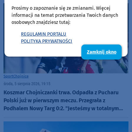
Prosimy o zapoznanie się ze zmianami. Więcej
informacji na temat przetwarzania Twoich danych
osobowych znajdziesz tutaj:
REGULAMIN PORTALU
POLITYKA PRYWATNOŚCI
Zamknij okno
Sport
Chojnice
środa, 5 sierpnia 2026, 19:15
Koszmar Chojniczanki trwa. Odpadła z Pucharu
Polski już w pierwszym meczu. Przegrała z
Podhalem Nowy Targ 0:2. "Jesteśmy w totalnym
dołku. Czujemy się fatalnie"