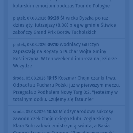
kolarskim emocjom podczas Tour de Pologne
09:26
Śliwicka Dyszka po raz
piątek, 07.08.2026
dziesiąty. Jutrzejszy (8.08) bieg w gminie Śliwice
zakończy Grand Prix Borów Tucholskich
09:10
Wodniacy Garczyn
piątek, 07.08.2026
zapraszają na Regaty o Puchar Wójta Gminy
Kościerzyna. W ten weekend impreza na jeziorze
Wdzydze
19:15
Koszmar Chojniczanki trwa.
środa, 05.08.2026
Odpadła z Pucharu Polski już w pierwszym meczu.
Przegrała z Podhalem Nowy Targ 0:2. "Jesteśmy w
totalnym dołku. Czujemy się fatalnie"
10:42
Międzynarodowe sukcesy
środa, 05.08.2026
zawodniczek Chojnickiego Klubu Żeglarskiego.
Klara Sobczak wicemistrzynią świata, a Basia
Gmurek trzecia w Europie. "Rewelacyjny wynik"