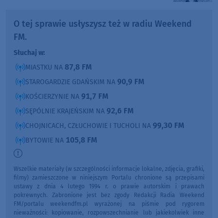
O tej sprawie usłyszysz też w radiu Weekend
FM.
Słuchaj w:
87,8 FM
MIASTKU NA
90,9 FM
STAROGARDZIE GDAŃSKIM NA
91,7 FM
KOŚCIERZYNIE NA
92,6 FM
SĘPÓLNIE KRAJEŃSKIM NA
99,30 FM
CHOJNICACH, CZŁUCHOWIE I TUCHOLI NA
105,8 FM
BYTOWIE NA
Wszelkie materiały (w szczególności informacje lokalne, zdjęcia, grafiki,
filmy) zamieszczone w niniejszym Portalu chronione są przepisami
ustawy z dnia 4 lutego 1994 r. o prawie autorskim i prawach
pokrewnych. Zabronione jest bez zgody Redakcji Radia Weekend
FM/portalu weekendfm.pl wyrażonej na piśmie pod rygorem
nieważności: kopiowanie, rozpowszechnianie lub jakiekolwiek inne