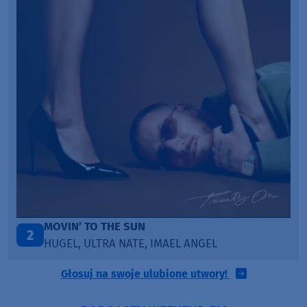
LEGENDARY LOVERS (SAVE ME)
3
KATY PERRY & CHIEF KEEF
Głosuj na swoje ulubione utwory!