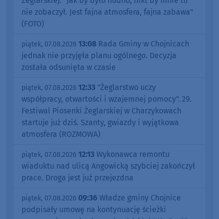
Żeglarskiej. "Jak by było nudno, nikt by mnie tu
nie zobaczył. Jest fajna atmosfera, fajna zabawa"
(FOTO)
13:08
Rada Gminy w Chojnicach
piątek, 07.08.2026
jednak nie przyjęła planu ogólnego. Decyzja
została odsunięta w czasie
12:33
"Żeglarstwo uczy
piątek, 07.08.2026
współpracy, otwartości i wzajemnej pomocy". 29.
Festiwal Piosenki Żeglarskiej w Charzykowach
startuje już dziś. Szanty, gwiazdy i wyjątkowa
atmosfera (ROZMOWA)
12:13
Wykonawca remontu
piątek, 07.08.2026
wiaduktu nad ulicą Angowicką szybciej zakończył
prace. Droga jest już przejezdna
09:36
Władze gminy Chojnice
piątek, 07.08.2026
podpisały umowę na kontynuację ścieżki