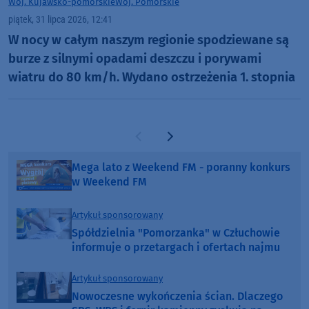
Woj. Kujawsko-pomorskie
Woj. Pomorskie
piątek, 31 lipca 2026, 12:41
W nocy w całym naszym regionie spodziewane są
burze z silnymi opadami deszczu i porywami
wiatru do 80 km/h. Wydano ostrzeżenia 1. stopnia
Poprzednia strona
Następna strona
Mega lato z Weekend FM - poranny konkurs
w Weekend FM
Artykuł sponsorowany
Spółdzielnia "Pomorzanka" w Człuchowie
informuje o przetargach i ofertach najmu
Artykuł sponsorowany
Nowoczesne wykończenia ścian. Dlaczego