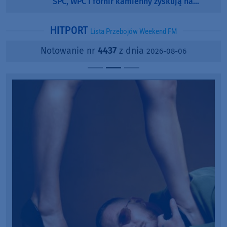
SPC, WPC i fornir kamienny zyskują na
popularności?
HITPORT
Lista Przebojów Weekend FM
Notowanie nr
4437
z dnia
2026-08-06