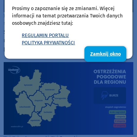
Prosimy o zapoznanie się ze zmianami. Więcej
informacji na temat przetwarzania Twoich danych
Woj. Kujawsko-pomorskie
Woj. Pomorskie
osobowych znajdziesz tutaj:
sobota, 1 sierpnia 2026, 08:16
Syreny alarmowe zabrzmią dziś (1.08) w miastach
REGULAMIN PORTALU
regionu. To w związku z kolejną rocznicą wybuchu
POLITYKA PRYWATNOŚCI
powstania warszawskiego
Zamknij okno