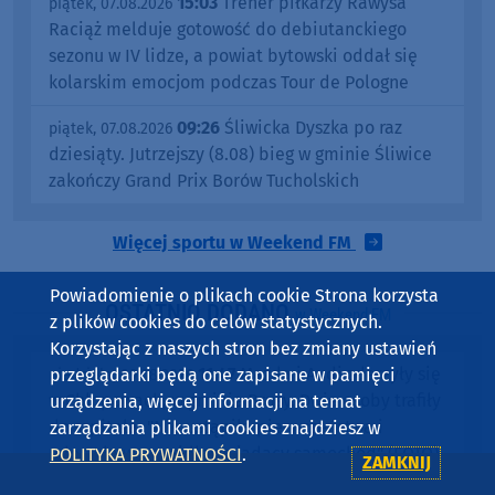
15:03
Trener piłkarzy Rawysa
piątek, 07.08.2026
Raciąż melduje gotowość do debiutanckiego
sezonu w IV lidze, a powiat bytowski oddał się
kolarskim emocjom podczas Tour de Pologne
09:26
Śliwicka Dyszka po raz
piątek, 07.08.2026
dziesiąty. Jutrzejszy (8.08) bieg w gminie Śliwice
zakończy Grand Prix Borów Tucholskich
Więcej sportu w Weekend FM
Powiadomienie o plikach cookie Strona korzysta
OSTATNIO DODANO
w Weekend FM
z plików cookies do celów statystycznych.
Korzystając z naszych stron bez zmiany ustawień
11:47
Mazda i Audi zderzyły się
przeglądarki będą one zapisane w pamięci
niedziela, 09.08.2026
w Chłopowach, w gminie Brusy. Dwie osoby trafiły
urządzenia, więcej informacji na temat
do szpitala. "Nie ustąpiła pierwszeństwa i
zarządzania plikami cookies znajdziesz w
uderzyła w prawidłowo jadący samochód" (FOTO)
POLITYKA PRYWATNOŚCI
.
ZAMKNIJ