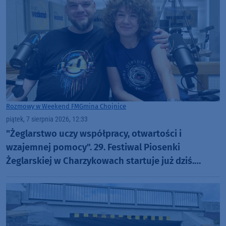
Rozmowy w Weekend FM
Gmina Chojnice
piątek, 7 sierpnia 2026, 12:33
"Żeglarstwo uczy współpracy, otwartości i
wzajemnej pomocy". 29. Festiwal Piosenki
Żeglarskiej w Charzykowach startuje już dziś.
Szanty, gwiazdy i wyjątkowa atmosfera (ROZMOWA)