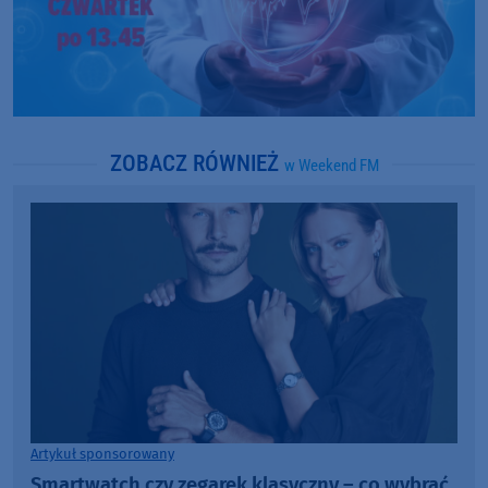
ZOBACZ RÓWNIEŻ
w Weekend FM
Artykuł sponsorowany
Smartwatch czy zegarek klasyczny – co wybrać