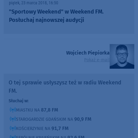
piątek, 23 marca 2018, 16:50
"Sportowy Weekend" w Weekend FM.
Posłuchaj najnowszej audycji
Wojciech Piepiorka
Pokaż e-mail
O tej sprawie usłyszysz też w radiu Weekend
FM.
Słuchaj w:
87,8 FM
MIASTKU NA
90,9 FM
STAROGARDZIE GDAŃSKIM NA
91,7 FM
KOŚCIERZYNIE NA
92,6 FM
SĘPÓLNIE KRAJEŃSKIM NA