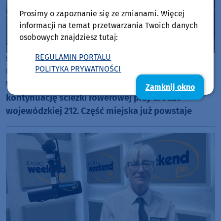
Prosimy o zapoznanie się ze zmianami. Więcej
informacji na temat przetwarzania Twoich danych
osobowych znajdziesz tutaj:
REGULAMIN PORTALU
Gmina Chojnice
POLITYKA PRYWATNOŚCI
piątek, 7 sierpnia 2026, 09:36
Władze gminy Chojnice podpisały umowę na
Zamknij okno
kontynuację ścieżki rowerowej przy drodze
wojewódzkiej 212. Część miejska już powstaje