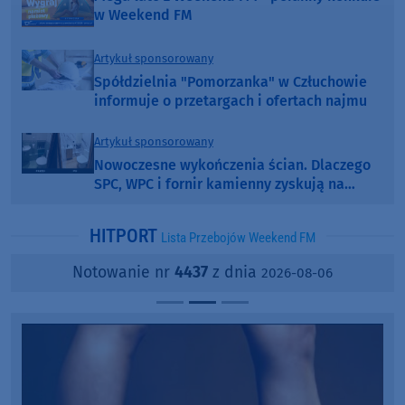
w Weekend FM
Artykuł sponsorowany
Spółdzielnia "Pomorzanka" w Człuchowie
informuje o przetargach i ofertach najmu
Artykuł sponsorowany
Nowoczesne wykończenia ścian. Dlaczego
SPC, WPC i fornir kamienny zyskują na
popularności?
HITPORT
Lista Przebojów Weekend FM
Notowanie nr
4437
z dnia
2026-08-06