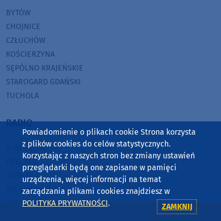
BYTÓW
CHOJNICE
CZŁUCHÓW
KOŚCIERZYNA
SĘPÓLNO KRAJEŃSKIE
STAROGARD GDAŃSKI
TUCHOLA
RADIO
Powiadomienie o plikach cookie Strona korzysta
z plików cookies do celów statystycznych.
O WEEKEND FM
Korzystając z naszych stron bez zmiany ustawień
REKLAMA
przeglądarki będą one zapisane w pamięci
ZASIĘG
urządzenia, więcej informacji na temat
JAK SŁUCHAĆ?
zarządzania plikami cookies znajdziesz w
HIT-PORT
POLITYKA PRYWATNOŚCI
.
ZAMKNIJ
GRALIŚMY W WEEKEND FM