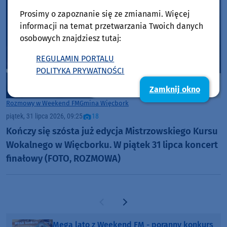
Prosimy o zapoznanie się ze zmianami. Więcej
informacji na temat przetwarzania Twoich danych
osobowych znajdziesz tutaj:
REGULAMIN PORTALU
POLITYKA PRYWATNOŚCI
Zamknij okno
Rozmowy w Weekend FM
Gmina Więcbork
piątek, 31 lipca 2026, 09:25
18
Kończy się szósta już edycja Mistrzowskiego Kursu
Wokalnego w Więcborku. W piątek 31 lipca koncert
finałowy (FOTO, ROZMOWA)
Poprzednia strona
Następna strona
Mega lato z Weekend FM - poranny konkurs