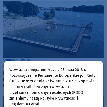
Sępólno Krajeńskie
piątek, 31 lipca 2026, 10:53
W związku z wejściem w życie 25 maja 2018 r.
Ratownicy na plaży miejskiej w Sępólnie
Rozporządzenia Parlamentu Europejskiego i Rady
Krajeńskim wyciągali z wody matkę z dzieckiem,
(UE) 2016/679 z dnia 27 kwietnia 2016 r. w sprawie
którzy postanowili zeskoczyć z deski SUP i
ochrony osób fizycznych w związku z
popływać w jeziorze
przetwarzaniem danych osobowych (RODO)
zmieniamy naszą Politykę Prywatności i
Regulamin Portalu.