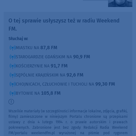
O tej sprawie usłyszysz też w radiu Weekend
FM.
Słuchaj w:
87,8 FM
MIASTKU NA
90,9 FM
STAROGARDZIE GDAŃSKIM NA
91,7 FM
KOŚCIERZYNIE NA
92,6 FM
SĘPÓLNIE KRAJEŃSKIM NA
99,30 FM
CHOJNICACH, CZŁUCHOWIE I TUCHOLI NA
105,8 FM
BYTOWIE NA
Wszelkie materiały (w szczególności informacje lokalne, zdjęcia, grafiki,
filmy) zamieszczone w niniejszym Portalu chronione są przepisami
ustawy z dnia 4 lutego 1994 r. o prawie autorskim i prawach
pokrewnych. Zabronione jest bez zgody Redakcji Radia Weekend
FM/portalu weekendfm.pl wyrażonej na piśmie pod rygorem