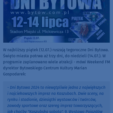
W najbliższy piątek (12.07.) ruszają tegoroczne Dni Bytowa.
Święto miasta potrwa aż trzy dni, do niedzieli (14.07.). W
programie zaplanowano wiele atrakcji - mówi Weekend FM
dyrektor Bytowskiego Centrum Kultury Marian
Gospodarek:
- Dni Bytowa 2024 to niewątpliwie jedna z największych
i najciekawszych imprez na Kaszubach. Dwie sceny, na
rynku i stadionie, dziesiątki wystawców i twórców,
zawody sportowe oraz szereg imprez towarzyszących,
jak choćby "Kaszubska sobota", 9. Wystawa Pojazdów