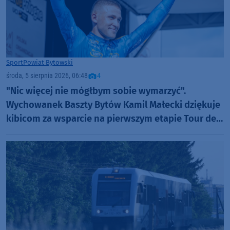
Sport
Powiat Bytowski
środa, 5 sierpnia 2026, 06:48
4
"Nic więcej nie mógłbym sobie wymarzyć".
Wychowanek Baszty Bytów Kamil Małecki dziękuje
kibicom za wsparcie na pierwszym etapie Tour de
Pologne (FOTO)