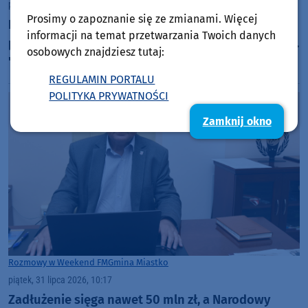
poniedziałek, 3 sierpnia 2026, 07:05
Prosimy o zapoznanie się ze zmianami. Więcej
Przez półtorej godziny kolarze będą jechać przez
informacji na temat przetwarzania Twoich danych
powiat bytowski. Dziś (3.08) rusza Tour de Pologne.
osobowych znajdziesz tutaj:
"Przejazd kolumny wyścigu to jest taka magia"
REGULAMIN PORTALU
POLITYKA PRYWATNOŚCI
Zamknij okno
Rozmowy w Weekend FM
Gmina Miastko
piątek, 31 lipca 2026, 10:17
Zadłużenie sięga nawet 50 mln zł, a Narodowy