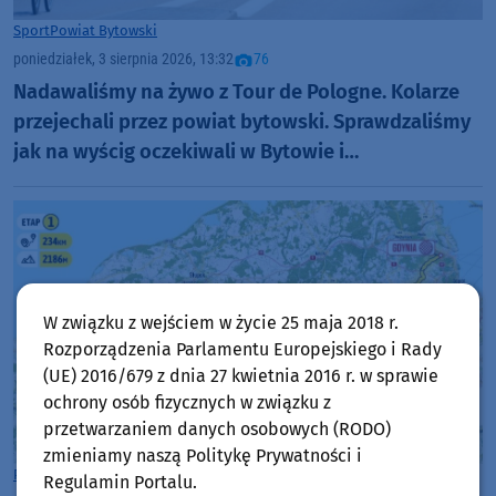
Sport
Powiat Bytowski
poniedziałek, 3 sierpnia 2026, 13:32
76
Nadawaliśmy na żywo z Tour de Pologne. Kolarze
przejechali przez powiat bytowski. Sprawdzaliśmy
jak na wyścig oczekiwali w Bytowie i
Kołczygłowach. "Cały kolarski świat na nas patrzy"
(RELACJE, FOTO)
W związku z wejściem w życie 25 maja 2018 r.
Rozporządzenia Parlamentu Europejskiego i Rady
(UE) 2016/679 z dnia 27 kwietnia 2016 r. w sprawie
ochrony osób fizycznych w związku z
przetwarzaniem danych osobowych (RODO)
zmieniamy naszą Politykę Prywatności i
Powiat Bytowski
Regulamin Portalu.