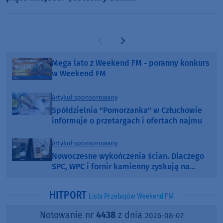
Poprzednia strona
Następna strona
Mega lato z Weekend FM - poranny konkurs
w Weekend FM
Artykuł sponsorowany
Spółdzielnia "Pomorzanka" w Człuchowie
informuje o przetargach i ofertach najmu
Artykuł sponsorowany
Nowoczesne wykończenia ścian. Dlaczego
SPC, WPC i fornir kamienny zyskują na
popularności?
HITPORT
Lista Przebojów Weekend FM
Notowanie nr
4438
z dnia
2026-08-07