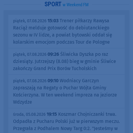
SPORT
w Weekend FM
15:03
Trener piłkarzy Rawysa
piątek, 07.08.2026
Raciąż melduje gotowość do debiutanckiego
sezonu w IV lidze, a powiat bytowski oddał się
kolarskim emocjom podczas Tour de Pologne
09:26
Śliwicka Dyszka po raz
piątek, 07.08.2026
dziesiąty. Jutrzejszy (8.08) bieg w gminie Śliwice
zakończy Grand Prix Borów Tucholskich
09:10
Wodniacy Garczyn
piątek, 07.08.2026
zapraszają na Regaty o Puchar Wójta Gminy
Kościerzyna. W ten weekend impreza na jeziorze
Wdzydze
19:15
Koszmar Chojniczanki trwa.
środa, 05.08.2026
Odpadła z Pucharu Polski już w pierwszym meczu.
Przegrała z Podhalem Nowy Targ 0:2. "Jesteśmy w