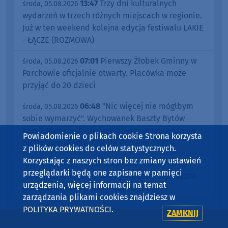
13:47
Trzy dni kulturalnych
środa, 05.08.2026
wydarzeń w trzech różnych miejscach w regionie.
Już w ten weekend kolejna edycja festiwalu LAKIE
- ŁĄCZE (ROZMOWA)
07:01
Pierwszy Żłobek Gminny w
środa, 05.08.2026
Parchowie oficjalnie otwarty. Placówka może
przyjąć do 20 dzieci
06:48
"Nic więcej nie mógłbym
środa, 05.08.2026
sobie wymarzyć". Wychowanek Baszty Bytów
Kamil Małecki dziękuje kibicom za wsparcie na
Powiadomienie o plikach cookie Strona korzysta
pierwszym etapie Tour de Pologne (FOTO)
z plików cookies do celów statystycznych.
Korzystając z naszych stron bez zmiany ustawień
16:33
Tragiczne zdarzenie na
wtorek, 04.08.2026
przeglądarki będą one zapisane w pamięci
torowisku w Miastku. Nie żyje młody mężczyzna
urządzenia, więcej informacji na temat
potrącony przez pociąg Słupsk-Chojnice
zarządzania plikami cookies znajdziesz w
POLITYKA PRYWATNOŚCI
.
ZAMKNIJ