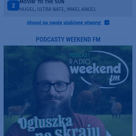
LEGENDARY LOVERS (SAVE ME)
3
KATY PERRY & CHIEF KEEF
Głosuj na swoje ulubione utwory!
PODCASTY WEEKEND FM