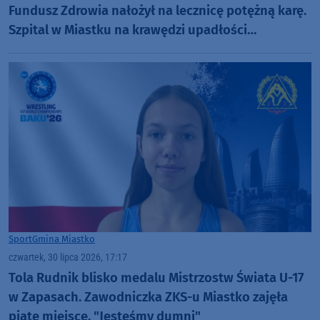
Fundusz Zdrowia nałożył na lecznicę potężną karę.
Szpital w Miastku na krawędzi upadłości
(ROZMOWA)
Sport
Gmina Miastko
czwartek, 30 lipca 2026, 17:17
Tola Rudnik blisko medalu Mistrzostw Świata U-17
w Zapasach. Zawodniczka ZKS-u Miastko zajęła
piąte miejsce. "Jesteśmy dumni"