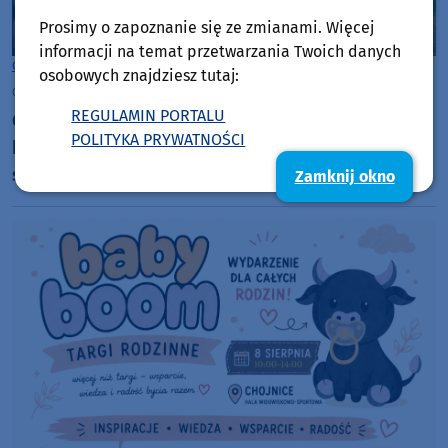
Prosimy o zapoznanie się ze zmianami. Więcej
informacji na temat przetwarzania Twoich danych
Chojnice
osobowych znajdziesz tutaj:
czwartek, 6 sierpnia 2026, 14:17
REGULAMIN PORTALU
Co dalej z opłatami pobranymi na cmentarzu
POLITYKA PRYWATNOŚCI
komunalnym? Zdaniem burmistrza zainteresowani
sami muszą się zwrócić do administratora
Zamknij okno
nekropolii