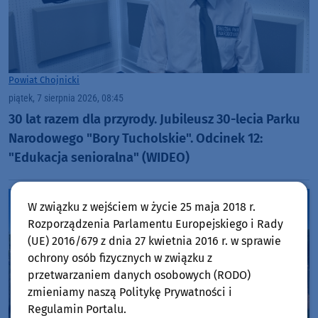
Powiat Chojnicki
piątek, 7 sierpnia 2026, 08:45
30 lat razem dla przyrody. Jubileusz 30-lecia Parku
Narodowego "Bory Tucholskie". Odcinek 12:
"Edukacja senioralna" (WIDEO)
W związku z wejściem w życie 25 maja 2018 r.
Rozporządzenia Parlamentu Europejskiego i Rady
(UE) 2016/679 z dnia 27 kwietnia 2016 r. w sprawie
ochrony osób fizycznych w związku z
przetwarzaniem danych osobowych (RODO)
zmieniamy naszą Politykę Prywatności i
Regulamin Portalu.