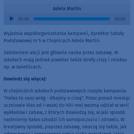
Adela Martin
Audio
00:00
00:00
Player
Wyjaśnia współorganizatorka kampanii, dyrektor Szkoły
Podstawowej nr 5 w Chojnicach Adela Martin.
Założeniem akcji jest głównie nauka przez zabawę. W
szkołach mają jednak powstać także strefy ciszy i relaksu
np. w świetlicach.
Dowiedz się więcej:
W chojnickich szkołach podstawowych ruszyła kampania:
"Hałas to nasz wróg - dbajmy o ciszę". Przez ponad miesiąc
uczniowie klas od I-wszej do VIII-mej wezmą udział w serii
wykładów i zabaw, z których dowiedzą się, w jaki sposób
nadmierny hałas szkodzi ich samopoczuciu i zdrowiu. W
kreatywny sposób, poprzez zabawę, nauczą się także, jak
odpoczywać i organizować sobie cichą przestrzeń. Jakie