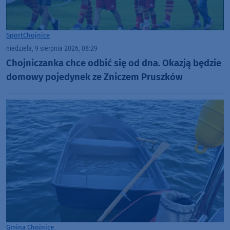
Sport
Chojnice
niedziela, 9 sierpnia 2026, 08:29
Chojniczanka chce odbić się od dna. Okazją będzie
domowy pojedynek ze Zniczem Pruszków
Gmina Chojnice