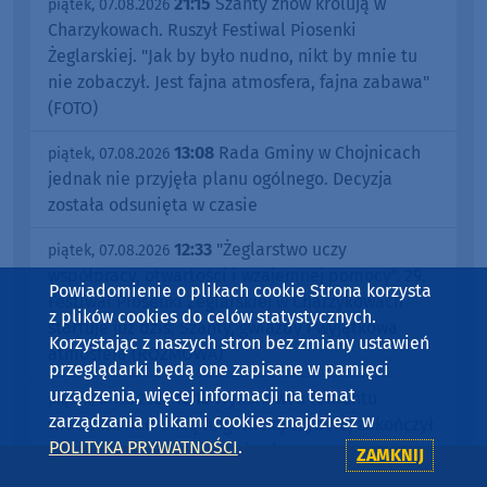
21:15
Szanty znów królują w
piątek, 07.08.2026
Charzykowach. Ruszył Festiwal Piosenki
Żeglarskiej. "Jak by było nudno, nikt by mnie tu
nie zobaczył. Jest fajna atmosfera, fajna zabawa"
(FOTO)
13:08
Rada Gminy w Chojnicach
piątek, 07.08.2026
jednak nie przyjęła planu ogólnego. Decyzja
została odsunięta w czasie
12:33
"Żeglarstwo uczy
piątek, 07.08.2026
współpracy, otwartości i wzajemnej pomocy". 29.
Powiadomienie o plikach cookie Strona korzysta
Festiwal Piosenki Żeglarskiej w Charzykowach
z plików cookies do celów statystycznych.
startuje już dziś. Szanty, gwiazdy i wyjątkowa
Korzystając z naszych stron bez zmiany ustawień
atmosfera (ROZMOWA)
przeglądarki będą one zapisane w pamięci
urządzenia, więcej informacji na temat
12:13
Wykonawca remontu
piątek, 07.08.2026
zarządzania plikami cookies znajdziesz w
wiaduktu nad ulicą Angowicką szybciej zakończył
POLITYKA PRYWATNOŚCI
.
prace. Droga jest już przejezdna
ZAMKNIJ