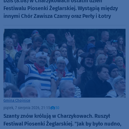
Dziś (8.08) w Charzykowach ostatni dzień
Festiwalu Piosenki Żeglarskiej. Wystąpią między
innymi Chór Zawisza Czarny oraz Perły i Łotry
Gmina Chojnice
piątek, 7 sierpnia 2026, 21:15
50
Szanty znów królują w Charzykowach. Ruszył
Festiwal Piosenki Żeglarskiej. "Jak by było nudno,