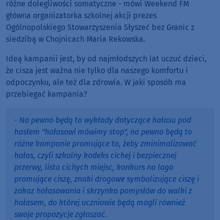
różne dolegliwości somatyczne - mówi Weekend FM
główna organizatorka szkolnej akcji prezes
Ogólnopolskiego Stowarzyszenia Słyszeć bez Granic z
siedzibą w Chojnicach Maria Rekowska.
Ideą kampanii jest, by od najmłodszych lat uczuć dzieci,
że cisza jest ważna nie tylko dla naszego komfortu i
odpoczynku, ale też dla zdrowia. W jaki sposób ma
przebiegać kampania?
- Na pewno będą to wykłady dotyczące hałasu pod
hasłem "hałasowi mówimy stop", na pewno będą to
różne kampanie promujące to, żeby zminimalizować
hałas, czyli szkolny kodeks cichej i bezpiecznej
przerwy, lista cichych miejsc, konkurs na logo
promujące ciszę, znaki drogowe symbolizujące ciszę i
zakaz hałasowania i skrzynka pomysłów do walki z
hałasem, do której uczniowie będą mogli również
swoje propozycje zgłaszać.