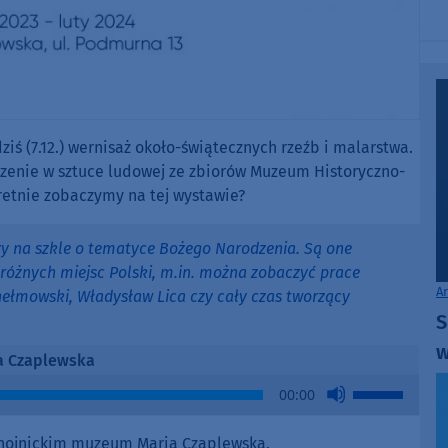
iś (7.12.) wernisaż około-świątecznych rzeźb i malarstwa.
odzenie w sztuce ludowej ze zbiorów Muzeum Historyczno-
retnie zobaczymy na tej wystawie?
zy na szkle o tematyce Bożego Narodzenia. Są one
óżnych miejsc Polski, m.in. można zobaczyć prace
A
hełmowski, Władysław Lica czy cały czas tworzący
S
w
a Czaplewska
Use
00:00
Up/Down
Arrow
chojnickim muzeum Maria Czaplewska.