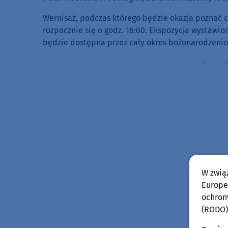
Wernisaż, podczas którego będzie okazja poznać c
rozpocznie się o godz. 16:00. Ekspozycja wystawio
będzie dostępna przez cały okres bożonarodzenio
W zwią
Europej
ochron
(RODO)