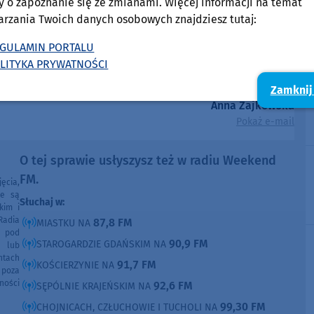
y o zapoznanie się ze zmianami. Więcej informacji na temat
arzania Twoich danych osobowych znajdziesz tutaj:
GULAMIN PORTALU
LITYKA PRYWATNOŚCI
Zamknij
Anna Zajkowska
Pokaż e-mail
O tej sprawie usłyszysz też w radiu Weekend
FM.
ęcia,
ne są
Słuchaj w:
kim i
Radia
87,8 FM
MIASTKU NA
e pod
90,9 FM
STAROGARDZIE GDAŃSKIM NA
e lub
ntach
91,7 FM
KOŚCIERZYNIE NA
poza
ności
92,6 FM
SĘPÓLNIE KRAJEŃSKIM NA
99,30 FM
CHOJNICACH, CZŁUCHOWIE I TUCHOLI NA