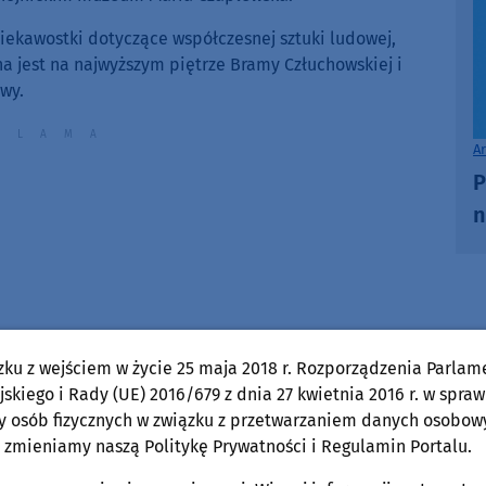
keys
to
iekawostki dotyczące współczesnej sztuki ludowej,
increase
na jest na najwyższym piętrze Bramy Człuchowskiej i
or
wy.
decrease
volume.
A
P
n
zku z wejściem w życie 25 maja 2018 r. Rozporządzenia Parlam
skiego i Rady (UE) 2016/679 z dnia 27 kwietnia 2016 r. w spraw
y osób fizycznych w związku z przetwarzaniem danych osobow
 zmieniamy naszą Politykę Prywatności i Regulamin Portalu.