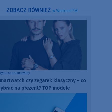
ZOBACZ RÓWNIEŻ
w Weekend FM
rtykuł sponsorowany
martwatch czy zegarek klasyczny – co
ybrać na prezent? TOP modele