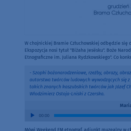
W chojnickiej Bramie Człuchowskiej odbędzie się dz
Ekspozycja nosi tytuł "Biżaha Jesësku". Boże Nar
Etnograficzne im. Juliana Rydzkowskiego". Co konk
- Szopki bożonarodzeniowe, rzeźby, obrazy, obra
autorstwa twórców ludowych wywodzących się z r
takich znanych kaszubskich twórców jak Józef C
Włodzimierz Ostoja-Lniski z Czerska.
Mari
Audio
00:00
Player
Mówi Weekend FM etnograf, adiunkt muzealny w 