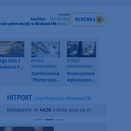
GRAMY
Sacrifice
The Weeknd
SŁUCHAJ
eczór pełen muzyki w Weekend FM
Weekend FM
ga lato z
Artykuł
Artykuł
sponsorowany
sponsorowany
eekend FM
 poranny
Spółdzielnia
Nowoczesne
onkurs w
"Pomorzanka"
wykończenia
eekend FM
w
ścian.
Człuchowie
Dlaczego
HITPORT
Lista Przebojów Weekend FM
informuje o
SPC, WPC i
przetargach
fornir
Notowanie nr
4436
z dnia
2026-08-05
i ofertach
kamienny
najmu
zyskują na
popularności?