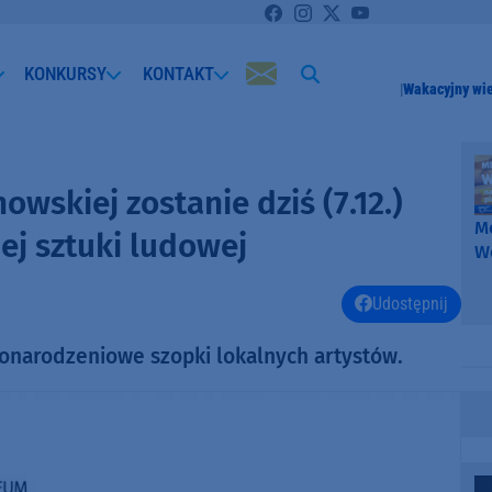
KONKURSY
KONTAKT
Wakacyjny wi
owskiej zostanie dziś (7.12.)
Me
ej sztuki ludowej
W
-
k
Udostępnij
W
żonarodzeniowe szopki lokalnych artystów.