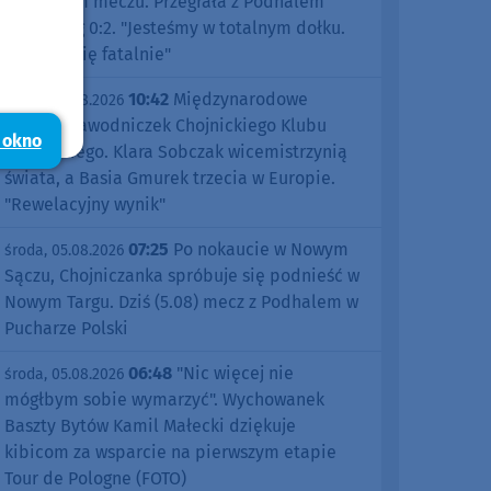
pierwszym meczu. Przegrała z Podhalem
Nowy Targ 0:2. "Jesteśmy w totalnym dołku.
Czujemy się fatalnie"
10:42
Międzynarodowe
środa, 05.08.2026
sukcesy zawodniczek Chojnickiego Klubu
 okno
Żeglarskiego. Klara Sobczak wicemistrzynią
świata, a Basia Gmurek trzecia w Europie.
"Rewelacyjny wynik"
07:25
Po nokaucie w Nowym
środa, 05.08.2026
Sączu, Chojniczanka spróbuje się podnieść w
Nowym Targu. Dziś (5.08) mecz z Podhalem w
Pucharze Polski
06:48
"Nic więcej nie
środa, 05.08.2026
mógłbym sobie wymarzyć". Wychowanek
Baszty Bytów Kamil Małecki dziękuje
kibicom za wsparcie na pierwszym etapie
Tour de Pologne (FOTO)