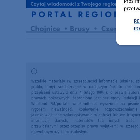
Prosim
przetw
RE
PO
Wszelkie materiały (w szczególności informacje lokalne, zdj
grafiki, filmy) zamieszczone w niniejszym Portalu chronio
przepisami ustawy z dnia 4 lutego 1994 r. o prawie autors
prawach pokrewnych. Zabronione jest bez zgody Redakcji 
Weekend FM/portalu weekendfm.pl wyrażonej na piśmi
rygorem nieważności: kopiowanie, rozpowszechniani
jakiekolwiek inne wykorzystywanie w całości lub we fragme
informacji, danych, materiałów lub innych treści 
przewidzianymi przez przepisy prawa wyjątkami, w szczegól
dozwolonym użytkiem osobistym.