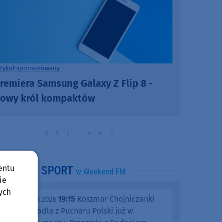
rtykuł sponsorowany
remiera Samsung Galaxy Z Flip 8 -
owy król kompaktów
entu
SPORT
w Weekend FM
ie
ych
19:15
Koszmar Chojniczanki
środa, 05.08.2026
trwa. Odpadła z Pucharu Polski już w