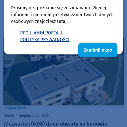
wtorek, 4 sierpnia 2026, 12:45
Prosimy o zapoznanie się ze zmianami. Więcej
Wieczorem i w nocy w naszym regionie
informacji na temat przetwarzania Twoich danych
prognozowane są burze, którym mogą towarzyszyć
osobowych znajdziesz tutaj:
silne opady deszczu i grad
REGULAMIN PORTALU
POLITYKA PRYWATNOŚCI
Zamknij okno
Gmina Czersk
wtorek, 4 sierpnia 2026, 11:31
W czwartek (6.08) dzień otwarty na budowie