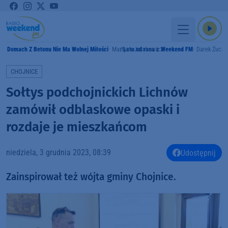
W Domach Z Betonu Nie Ma Wolnej Miłości
Martyna Jakubowicz
Lato od rana z Weekend FM
Darek Żucho
CHOJNICE
Sołtys podchojnickich Lichnów
zamówił odblaskowe opaski i
rozdaje je mieszkańcom
niedziela, 3 grudnia 2023, 08:39
Udostępnij
Zainspirował też wójta gminy Chojnice.