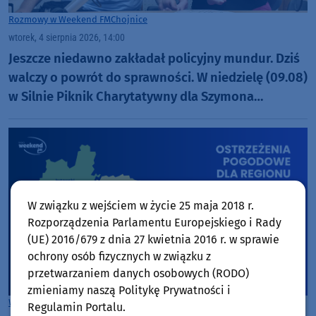
Rozmowy w Weekend FM
Chojnice
wtorek, 4 sierpnia 2026, 14:00
Jeszcze niedawno zakładał policyjny mundur. Dziś
walczy o powrót do sprawności. W niedzielę (09.08)
w Silnie Piknik Charytatywny dla Szymona
Golińskiego z Chojnic (ROZMOWA)
W związku z wejściem w życie 25 maja 2018 r.
Rozporządzenia Parlamentu Europejskiego i Rady
(UE) 2016/679 z dnia 27 kwietnia 2016 r. w sprawie
ochrony osób fizycznych w związku z
przetwarzaniem danych osobowych (RODO)
zmieniamy naszą Politykę Prywatności i
Woj. Kujawsko-pomorskie
Woj. Pomorskie
Regulamin Portalu.