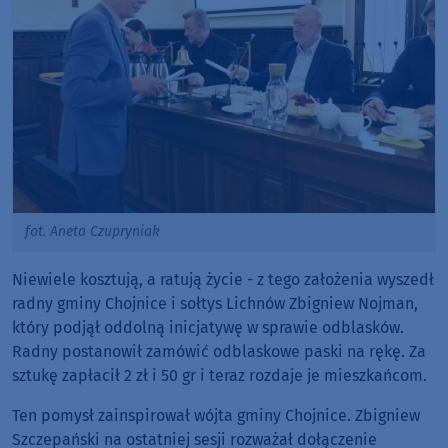
fot. Aneta Czupryniak
Niewiele kosztują, a ratują życie - z tego założenia wyszedł
radny gminy Chojnice i sołtys Lichnów Zbigniew Nojman,
który podjął oddolną inicjatywę w sprawie odblasków.
Radny postanowił zamówić odblaskowe paski na rękę. Za
sztukę zapłacił 2 zł i 50 gr i teraz rozdaje je mieszkańcom.
Ten pomysł zainspirował wójta gminy Chojnice. Zbigniew
Szczepański na ostatniej sesji rozważał dołączenie