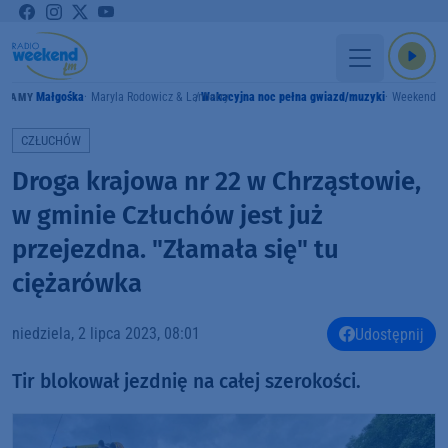
Małgośka
Maryla Rodowicz & Lanberry
Wakacyjna noc pełna gwiazd/muzyki
Weekend F
GRAMY
CZŁUCHÓW
Droga krajowa nr 22 w Chrząstowie,
w gminie Człuchów jest już
przejezdna. "Złamała się" tu
ciężarówka
niedziela, 2 lipca 2023, 08:01
Udostępnij
Tir blokował jezdnię na całej szerokości.