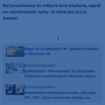
Był poszukiwany do odbycia kary więzienia, wpadł
na człuchowskim rynku. 35-latek jest już za
kratami
Poprzednia strona
Następna strona
Mega lato z Weekend FM - poranny konkurs
w Weekend FM
Artykuł sponsorowany
Spółdzielnia "Pomorzanka" w Człuchowie
informuje o przetargach i ofertach najmu
Artykuł sponsorowany
Nowoczesne wykończenia ścian. Dlaczego
SPC, WPC i fornir kamienny zyskują na
popularności?