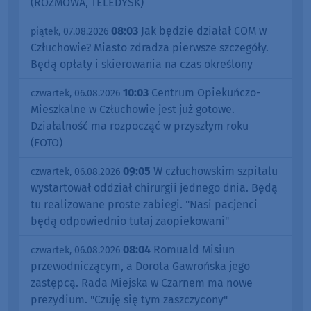
(ROZMOWA, TELEDYSK)
08:03
Jak będzie działał COM w
piątek, 07.08.2026
Człuchowie? Miasto zdradza pierwsze szczegóły.
Będą opłaty i skierowania na czas określony
10:03
Centrum Opiekuńczo-
czwartek, 06.08.2026
Mieszkalne w Człuchowie jest już gotowe.
Działalność ma rozpocząć w przyszłym roku
(FOTO)
09:05
W człuchowskim szpitalu
czwartek, 06.08.2026
wystartował oddział chirurgii jednego dnia. Będą
tu realizowane proste zabiegi. "Nasi pacjenci
będą odpowiednio tutaj zaopiekowani"
08:04
Romuald Misiun
czwartek, 06.08.2026
przewodniczącym, a Dorota Gawrońska jego
zastępcą. Rada Miejska w Czarnem ma nowe
prezydium. "Czuję się tym zaszczycony"