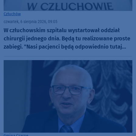
Człuchów
czwartek, 6 sierpnia 2026, 09:05
W człuchowskim szpitalu wystartował oddział
chirurgii jednego dnia. Będą tu realizowane proste
zabiegi. "Nasi pacjenci będą odpowiednio tutaj
zaopiekowani"
Gmina Czarne