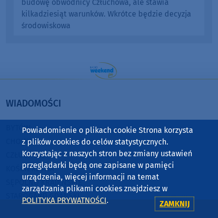
budowę obwodnicy Człuchowa, ale stawia
kilkadziesiąt warunków. Wkrótce będzie decyzja
środowiskowa
WIADOMOŚCI
BYTÓW
Powiadomienie o plikach cookie Strona korzysta
CHOJNICE
z plików cookies do celów statystycznych.
Korzystając z naszych stron bez zmiany ustawień
CZŁUCHÓW
przeglądarki będą one zapisane w pamięci
KOŚCIERZYNA
urządzenia, więcej informacji na temat
SĘPÓLNO KRAJEŃSKIE
zarządzania plikami cookies znajdziesz w
STAROGARD GDAŃSKI
POLITYKA PRYWATNOŚCI
.
ZAMKNIJ
TUCHOLA