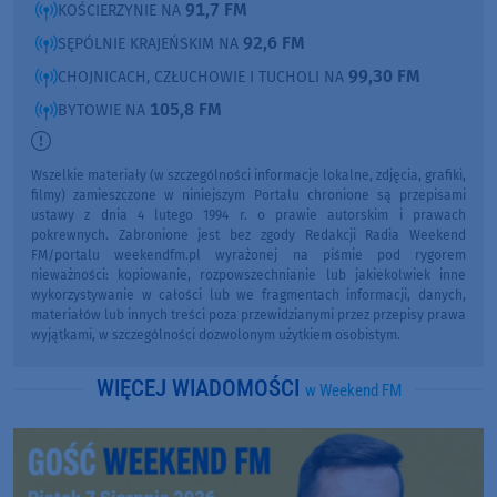
91,7 FM
KOŚCIERZYNIE NA
92,6 FM
SĘPÓLNIE KRAJEŃSKIM NA
99,30 FM
CHOJNICACH, CZŁUCHOWIE I TUCHOLI NA
105,8 FM
BYTOWIE NA
Wszelkie materiały (w szczególności informacje lokalne, zdjęcia, grafiki,
filmy) zamieszczone w niniejszym Portalu chronione są przepisami
ustawy z dnia 4 lutego 1994 r. o prawie autorskim i prawach
pokrewnych. Zabronione jest bez zgody Redakcji Radia Weekend
FM/portalu weekendfm.pl wyrażonej na piśmie pod rygorem
nieważności: kopiowanie, rozpowszechnianie lub jakiekolwiek inne
wykorzystywanie w całości lub we fragmentach informacji, danych,
materiałów lub innych treści poza przewidzianymi przez przepisy prawa
wyjątkami, w szczególności dozwolonym użytkiem osobistym.
WIĘCEJ WIADOMOŚCI
w Weekend FM