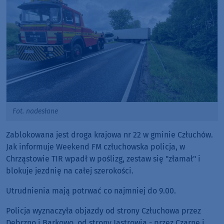
Fot. nadesłane
Zablokowana jest droga krajowa nr 22 w gminie Człuchów.
Jak informuje Weekend FM człuchowska policja, w
Chrząstowie TIR wpadł w poślizg, zestaw się "złamał" i
blokuje jezdnię na całej szerokości.
Utrudnienia mają potrwać co najmniej do 9.00.
Policja wyznaczyła objazdy od strony Człuchowa przez
Debrzno i Barkowo, od strony Jastrowia - przez Czarne i