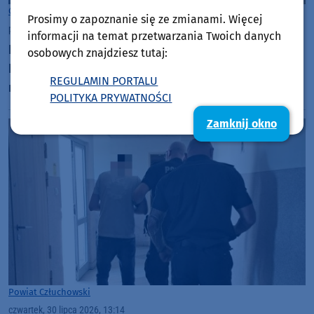
Człuchów
Prosimy o zapoznanie się ze zmianami. Więcej
piątek, 31 lipca 2026, 07:33
informacji na temat przetwarzania Twoich danych
Ruszyła budowa nowego Centrum Zdrowia
osobowych znajdziesz tutaj:
Psychicznego w Człuchowie. To inwestycja za
REGULAMIN PORTALU
niecałe 10 mln złotych
POLITYKA PRYWATNOŚCI
Zamknij okno
Powiat Człuchowski
czwartek, 30 lipca 2026, 13:14