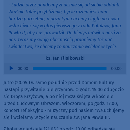
- Ludzie przez pandemię znacznie się od siebie oddalili.
Właśnie takie przybliżenie, bycie razem jest nam
bardzo potrzebne, a poza tym chcemy ciągle na nowo
wsłuchiwać się w głos pierwszego z rodu Polaków, Jana
Pawła II, aby nas prowadził. On kiedyś mówił o nas i za
nas, teraz my swoją obecnością pragniemy też dać
świadectwo, że chcemy to nauczanie wcielać w życie.
ks. Jan Flisikowski
Audio
00:00
00:00
Player
Jutro (20.05.) w samo południe przed Domem Kultury
nastąpi przywitanie pielgrzymów. O godz. 15.00 odbędzie
się Droga Krzyżowa, a po niej msza święta w kościele
przed Cudownym Obrazem. Wieczorem, po godz. 17.00,
koncert refleksyjno - muzyczny pod hasłem "Wsłuchujemy
się i wcielamy w życie nauczanie św. Jana Pawła II".
Z kolei w niedzielę (21.05.) o godz. 10.00 odbędzie się