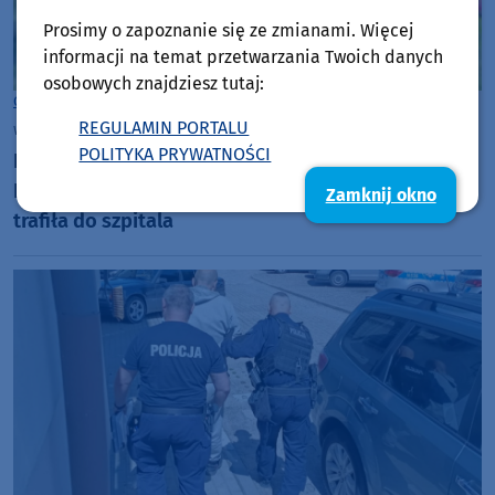
Prosimy o zapoznanie się ze zmianami. Więcej
informacji na temat przetwarzania Twoich danych
osobowych znajdziesz tutaj:
Gmina Kościerzyna
REGULAMIN PORTALU
wtorek, 28 lipca 2026, 16:26
POLITYKA PRYWATNOŚCI
Dachowanie busa na krajowej dwudziestce w
Kłobuczynie w powiecie kościerskim. Kierująca
Zamknij okno
trafiła do szpitala