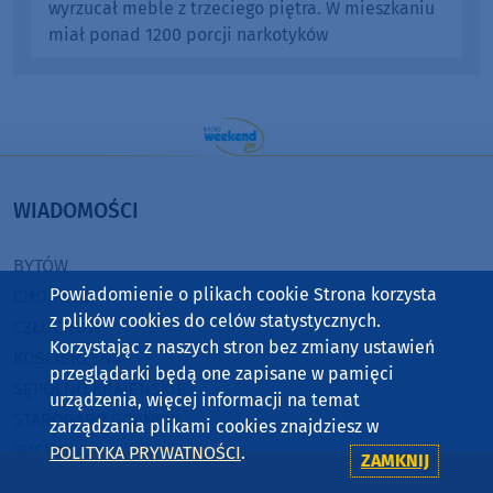
wyrzucał meble z trzeciego piętra. W mieszkaniu
miał ponad 1200 porcji narkotyków
WIADOMOŚCI
BYTÓW
Powiadomienie o plikach cookie Strona korzysta
CHOJNICE
z plików cookies do celów statystycznych.
CZŁUCHÓW
Korzystając z naszych stron bez zmiany ustawień
KOŚCIERZYNA
przeglądarki będą one zapisane w pamięci
SĘPÓLNO KRAJEŃSKIE
urządzenia, więcej informacji na temat
STAROGARD GDAŃSKI
zarządzania plikami cookies znajdziesz w
TUCHOLA
POLITYKA PRYWATNOŚCI
.
ZAMKNIJ