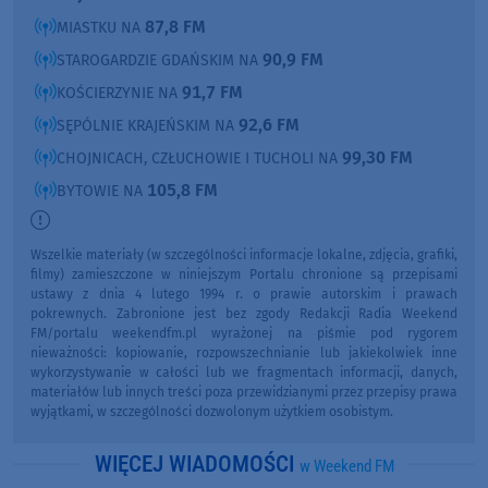
87,8 FM
MIASTKU NA
90,9 FM
STAROGARDZIE GDAŃSKIM NA
91,7 FM
KOŚCIERZYNIE NA
92,6 FM
SĘPÓLNIE KRAJEŃSKIM NA
99,30 FM
CHOJNICACH, CZŁUCHOWIE I TUCHOLI NA
105,8 FM
BYTOWIE NA
Wszelkie materiały (w szczególności informacje lokalne, zdjęcia, grafiki,
filmy) zamieszczone w niniejszym Portalu chronione są przepisami
ustawy z dnia 4 lutego 1994 r. o prawie autorskim i prawach
pokrewnych. Zabronione jest bez zgody Redakcji Radia Weekend
FM/portalu weekendfm.pl wyrażonej na piśmie pod rygorem
nieważności: kopiowanie, rozpowszechnianie lub jakiekolwiek inne
wykorzystywanie w całości lub we fragmentach informacji, danych,
materiałów lub innych treści poza przewidzianymi przez przepisy prawa
wyjątkami, w szczególności dozwolonym użytkiem osobistym.
WIĘCEJ WIADOMOŚCI
w Weekend FM