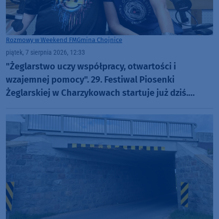
Rozmowy w Weekend FM
Gmina Chojnice
piątek, 7 sierpnia 2026, 12:33
"Żeglarstwo uczy współpracy, otwartości i
wzajemnej pomocy". 29. Festiwal Piosenki
Żeglarskiej w Charzykowach startuje już dziś.
Szanty, gwiazdy i wyjątkowa atmosfera (ROZMOWA)