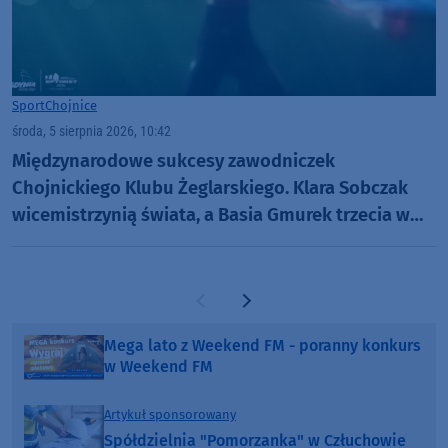
Sport
Chojnice
środa, 5 sierpnia 2026, 10:42
Międzynarodowe sukcesy zawodniczek
Chojnickiego Klubu Żeglarskiego. Klara Sobczak
wicemistrzynią świata, a Basia Gmurek trzecia w
Europie. "Rewelacyjny wynik"
Poprzednia strona
Następna strona
Mega lato z Weekend FM - poranny konkurs
w Weekend FM
Artykuł sponsorowany
Spółdzielnia "Pomorzanka" w Człuchowie