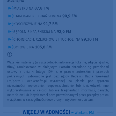
Słuchaj w:
87,8 FM
MIASTKU NA
90,9 FM
STAROGARDZIE GDAŃSKIM NA
91,7 FM
KOŚCIERZYNIE NA
92,6 FM
SĘPÓLNIE KRAJEŃSKIM NA
99,30 FM
CHOJNICACH, CZŁUCHOWIE I TUCHOLI NA
105,8 FM
BYTOWIE NA
Wszelkie materiały (w szczególności informacje lokalne, zdjęcia, grafiki,
filmy) zamieszczone w niniejszym Portalu chronione są przepisami
ustawy z dnia 4 lutego 1994 r. o prawie autorskim i prawach
pokrewnych. Zabronione jest bez zgody Redakcji Radia Weekend
FM/portalu weekendfm.pl wyrażonej na piśmie pod rygorem
nieważności: kopiowanie, rozpowszechnianie lub jakiekolwiek inne
wykorzystywanie w całości lub we fragmentach informacji, danych,
materiałów lub innych treści poza przewidzianymi przez przepisy prawa
wyjątkami, w szczególności dozwolonym użytkiem osobistym.
WIĘCEJ WIADOMOŚCI
w Weekend FM