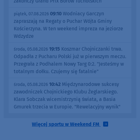
zakończy Grand Prix Borów Tucholskich
09:10
Wodniacy Garczyn
piątek, 07.08.2026
zapraszają na Regaty o Puchar Wójta Gminy
Kościerzyna. W ten weekend impreza na jeziorze
Wdzydze
19:15
Koszmar Chojniczanki trwa.
środa, 05.08.2026
Odpadła z Pucharu Polski już w pierwszym meczu.
Przegrała z Podhalem Nowy Targ 0:2. "Jesteśmy w
totalnym dołku. Czujemy się fatalnie"
10:42
Międzynarodowe sukcesy
środa, 05.08.2026
zawodniczek Chojnickiego Klubu Żeglarskiego.
Klara Sobczak wicemistrzynią świata, a Basia
Gmurek trzecia w Europie. "Rewelacyjny wynik"
Więcej sportu w Weekend FM