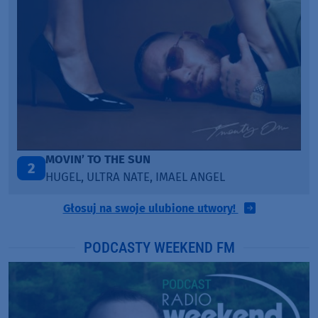
LEGENDARY LOVERS (SAVE ME)
3
KATY PERRY & CHIEF KEEF
Głosuj na swoje ulubione utwory!
PODCASTY WEEKEND FM