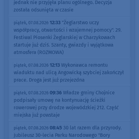
jednak nie przyjęła planu ogólnego. Decyzja
została odsunięta w czasie
12:33
"Żeglarstwo uczy
piątek, 07.08.2026
współpracy, otwartości i wzajemnej pomocy". 29.
Festiwal Piosenki Żeglarskiej w Charzykowach
startuje już dziś. Szanty, gwiazdy i wyjątkowa
atmosfera (ROZMOWA)
12:13
Wykonawca remontu
piątek, 07.08.2026
wiaduktu nad ulicą Angowicką szybciej zakończył
prace. Droga jest już przejezdna
09:36
Władze gminy Chojnice
piątek, 07.08.2026
podpisały umowę na kontynuację ścieżki
rowerowej przy drodze wojewódzkiej 212. Część
miejska już powstaje
08:45
30 lat razem dla przyrody.
piątek, 07.08.2026
Jubileusz 30-lecia Parku Narodowego "Bory