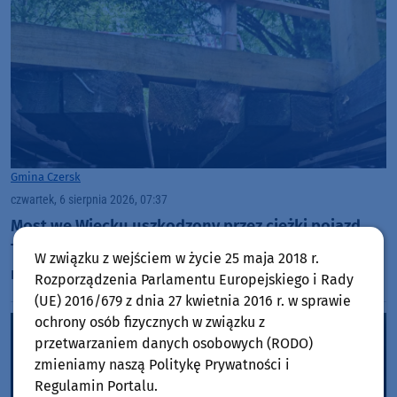
Gmina Czersk
czwartek, 6 sierpnia 2026, 07:37
Most we Wiecku uszkodzony przez ciężki pojazd.
Trwa szukanie sprawców, a burmistrz zapowiada
W związku z wejściem w życie 25 maja 2018 r.
montaż bramownicy
Rozporządzenia Parlamentu Europejskiego i Rady
(UE) 2016/679 z dnia 27 kwietnia 2016 r. w sprawie
ochrony osób fizycznych w związku z
przetwarzaniem danych osobowych (RODO)
zmieniamy naszą Politykę Prywatności i
Regulamin Portalu.