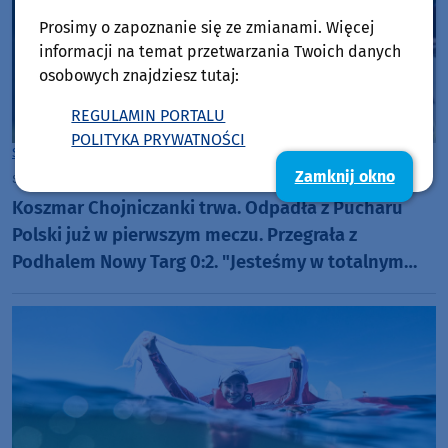
Prosimy o zapoznanie się ze zmianami. Więcej
informacji na temat przetwarzania Twoich danych
osobowych znajdziesz tutaj:
REGULAMIN PORTALU
POLITYKA PRYWATNOŚCI
Sport
Chojnice
Zamknij okno
środa, 5 sierpnia 2026, 19:15
Koszmar Chojniczanki trwa. Odpadła z Pucharu
Polski już w pierwszym meczu. Przegrała z
Podhalem Nowy Targ 0:2. "Jesteśmy w totalnym
dołku. Czujemy się fatalnie"