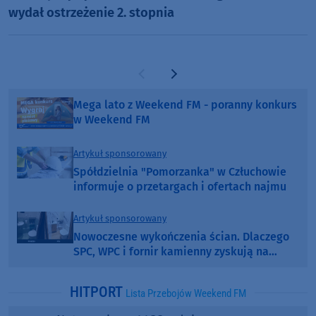
wydał ostrzeżenie 2. stopnia
Poprzednia strona
Następna strona
Mega lato z Weekend FM - poranny konkurs
w Weekend FM
Artykuł sponsorowany
Spółdzielnia "Pomorzanka" w Człuchowie
informuje o przetargach i ofertach najmu
Artykuł sponsorowany
Nowoczesne wykończenia ścian. Dlaczego
SPC, WPC i fornir kamienny zyskują na
popularności?
HITPORT
Lista Przebojów Weekend FM