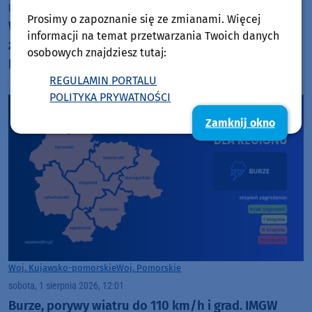
poniedziałek, 3 sierpnia 2026, 08:37
60
Prosimy o zapoznanie się ze zmianami. Więcej
W weekend część ulicy Świeckiej w Tucholi
informacji na temat przetwarzania Twoich danych
zamieniła się w przedwojenny plan filmowy (FOTO,
osobowych znajdziesz tutaj:
ROZMOWA)
REGULAMIN PORTALU
POLITYKA PRYWATNOŚCI
Zamknij okno
Woj. Kujawsko-pomorskie
Woj. Pomorskie
sobota, 1 sierpnia 2026, 12:01
Burze, porywy wiatru do 110 km/h i grad. IMGW