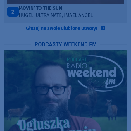
LEGENDARY LOVERS (SAVE ME)
3
KATY PERRY & CHIEF KEEF
Głosuj na swoje ulubione utwory!
PODCASTY WEEKEND FM