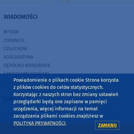
WIADOMOŚCI
BYTÓW
CHOJNICE
CZŁUCHÓW
KOŚCIERZYNA
SĘPÓLNO KRAJEŃSKIE
STAROGARD GDAŃSKI
Powiadomienie o plikach cookie Strona korzysta
TUCHOLA
z plików cookies do celów statystycznych.
Korzystając z naszych stron bez zmiany ustawień
RADIO
przeglądarki będą one zapisane w pamięci
urządzenia, więcej informacji na temat
O WEEKEND FM
zarządzania plikami cookies znajdziesz w
REKLAMA
POLITYKA PRYWATNOŚCI
.
ZAMKNIJ
ZASIĘG