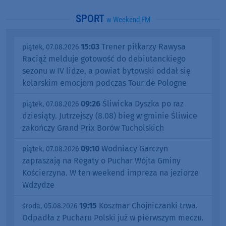
SPORT
w Weekend FM
15:03
Trener piłkarzy Rawysa
piątek, 07.08.2026
Raciąż melduje gotowość do debiutanckiego
sezonu w IV lidze, a powiat bytowski oddał się
kolarskim emocjom podczas Tour de Pologne
09:26
Śliwicka Dyszka po raz
piątek, 07.08.2026
dziesiąty. Jutrzejszy (8.08) bieg w gminie Śliwice
zakończy Grand Prix Borów Tucholskich
09:10
Wodniacy Garczyn
piątek, 07.08.2026
zapraszają na Regaty o Puchar Wójta Gminy
Kościerzyna. W ten weekend impreza na jeziorze
Wdzydze
19:15
Koszmar Chojniczanki trwa.
środa, 05.08.2026
Odpadła z Pucharu Polski już w pierwszym meczu.