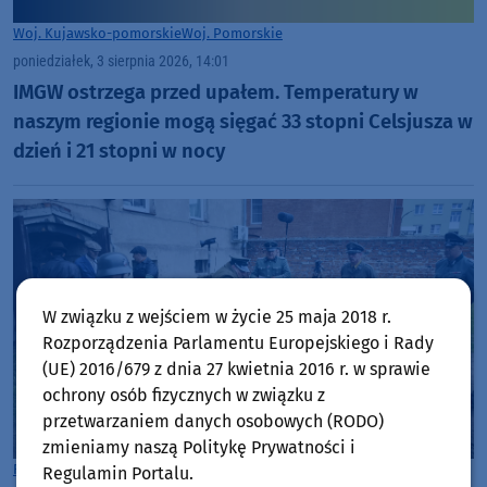
Woj. Kujawsko-pomorskie
Woj. Pomorskie
poniedziałek, 3 sierpnia 2026, 14:01
IMGW ostrzega przed upałem. Temperatury w
naszym regionie mogą sięgać 33 stopni Celsjusza w
dzień i 21 stopni w nocy
W związku z wejściem w życie 25 maja 2018 r.
Rozporządzenia Parlamentu Europejskiego i Rady
(UE) 2016/679 z dnia 27 kwietnia 2016 r. w sprawie
ochrony osób fizycznych w związku z
przetwarzaniem danych osobowych (RODO)
zmieniamy naszą Politykę Prywatności i
Rozmowy w Weekend FM
Tuchola
Regulamin Portalu.