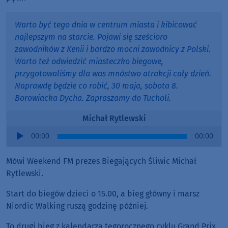
Warto być tego dnia w centrum miasta i kibicować
najlepszym na starcie. Pojawi się sześcioro
zawodników z Kenii i bardzo mocni zawodnicy z Polski.
Warto też odwiedzić miasteczko biegowe,
przygotowaliśmy dla was mnóstwo atrakcji cały dzień.
Naprawdę będzie co robić, 30 maja, sobota 8.
Borowiacka Dycha. Zapraszamy do Tucholi.
Michał Rytlewski
Audio
00:00
00:00
Player
Mówi Weekend FM prezes Biegających Śliwic Michał
Rytlewski.
Start do biegów dzieci o 15.00, a bieg główny i marsz
Niordic Walking ruszą godzinę później.
To drugi bieg z kalendarza tegorocznego cyklu Grand Prix