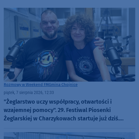
Rozmowy w Weekend FM
Gmina Chojnice
piątek, 7 sierpnia 2026, 12:33
"Żeglarstwo uczy współpracy, otwartości i
wzajemnej pomocy". 29. Festiwal Piosenki
Żeglarskiej w Charzykowach startuje już dziś.
Szanty, gwiazdy i wyjątkowa atmosfera (ROZMOWA)