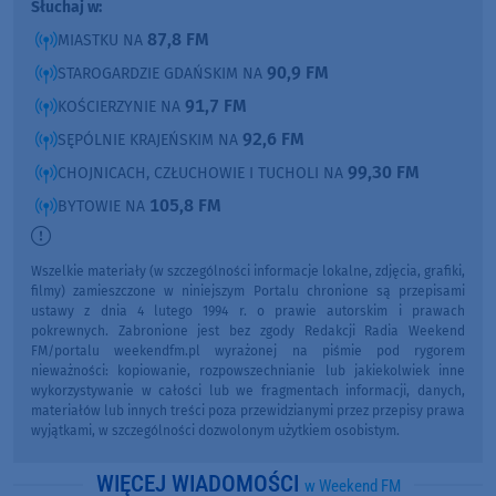
Słuchaj w:
87,8 FM
MIASTKU NA
90,9 FM
STAROGARDZIE GDAŃSKIM NA
91,7 FM
KOŚCIERZYNIE NA
92,6 FM
SĘPÓLNIE KRAJEŃSKIM NA
99,30 FM
CHOJNICACH, CZŁUCHOWIE I TUCHOLI NA
105,8 FM
BYTOWIE NA
Wszelkie materiały (w szczególności informacje lokalne, zdjęcia, grafiki,
filmy) zamieszczone w niniejszym Portalu chronione są przepisami
ustawy z dnia 4 lutego 1994 r. o prawie autorskim i prawach
pokrewnych. Zabronione jest bez zgody Redakcji Radia Weekend
FM/portalu weekendfm.pl wyrażonej na piśmie pod rygorem
nieważności: kopiowanie, rozpowszechnianie lub jakiekolwiek inne
wykorzystywanie w całości lub we fragmentach informacji, danych,
materiałów lub innych treści poza przewidzianymi przez przepisy prawa
wyjątkami, w szczególności dozwolonym użytkiem osobistym.
WIĘCEJ WIADOMOŚCI
w Weekend FM