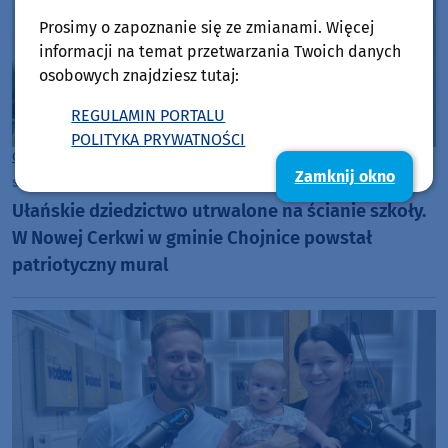
Prosimy o zapoznanie się ze zmianami. Więcej
informacji na temat przetwarzania Twoich danych
osobowych znajdziesz tutaj:
REGULAMIN PORTALU
POLITYKA PRYWATNOŚCI
Gmina Chojnice
Zamknij okno
środa, 5 sierpnia 2026, 06:57
Ułańskie dziedzictwo utrwalone na ścianie szkoły.
W Nowej Cerkwi w gminie Chojnice powstał
patriotyczny mural