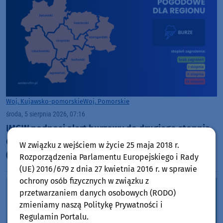
Woj. Kujawsko-pomorskie
Woj. Pomorskie
środa, 5 sierpnia 2026, 07:16
IMGW podnosi alert burzowy do drugiego stopnia.
Ostrzega przed silnym deszczem, wiatrem i gradem
W związku z wejściem w życie 25 maja 2018 r.
(AKTUALIZACJA)
Rozporządzenia Parlamentu Europejskiego i Rady
(UE) 2016/679 z dnia 27 kwietnia 2016 r. w sprawie
ochrony osób fizycznych w związku z
przetwarzaniem danych osobowych (RODO)
zmieniamy naszą Politykę Prywatności i
Regulamin Portalu.