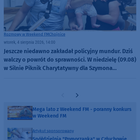
Rozmowy w Weekend FM
Chojnice
wtorek, 4 sierpnia 2026, 14:00
Jeszcze niedawno zakładał policyjny mundur. Dziś
walczy o powrót do sprawności. W niedzielę (09.08)
w Silnie Piknik Charytatywny dla Szymona
Golińskiego z Chojnic (ROZMOWA)
Poprzednia strona
Następna strona
Mega lato z Weekend FM - poranny konkurs
w Weekend FM
Artykuł sponsorowany
Spółdzielnia "Pomorzanka" w Człuchowie