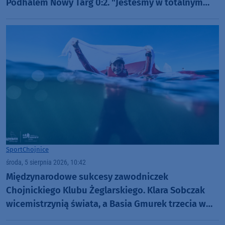
Podhalem Nowy Targ 0:2. "Jesteśmy w totalnym
dołku. Czujemy się fatalnie"
Sport
Chojnice
środa, 5 sierpnia 2026, 10:42
Międzynarodowe sukcesy zawodniczek
Chojnickiego Klubu Żeglarskiego. Klara Sobczak
wicemistrzynią świata, a Basia Gmurek trzecia w
Europie. "Rewelacyjny wynik"