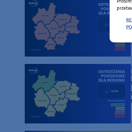
Prosim
przetw
RE
PO