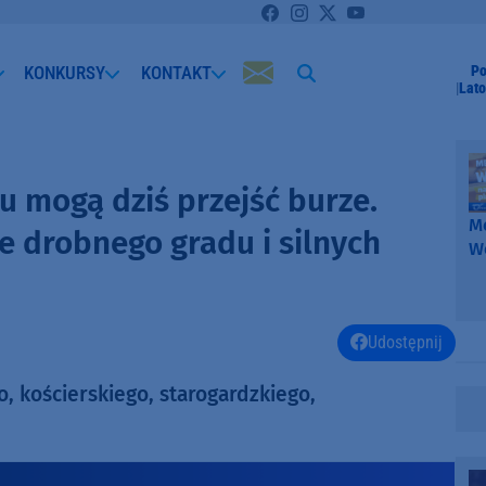
KONKURSY
KONTAKT
Po
Lato
u mogą dziś przejść burze.
Me
ie drobnego gradu i silnych
W
-
k
W
Udostępnij
, kościerskiego, starogardzkiego,