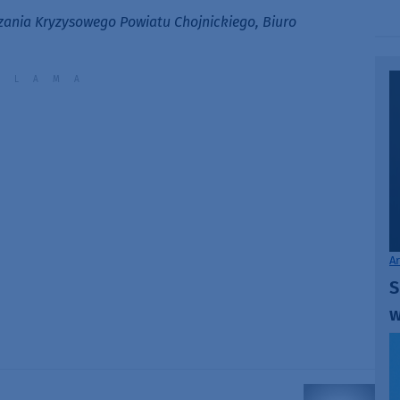
zania Kryzysowego Powiatu Chojnickiego, Biuro
A
S
w