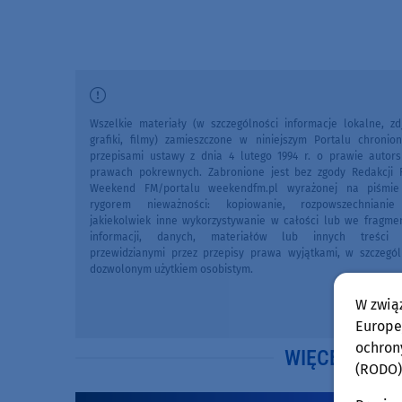
Wszelkie materiały (w szczególności informacje lokalne, zdj
grafiki, filmy) zamieszczone w niniejszym Portalu chronio
przepisami ustawy z dnia 4 lutego 1994 r. o prawie autors
prawach pokrewnych. Zabronione jest bez zgody Redakcji 
Weekend FM/portalu weekendfm.pl wyrażonej na piśmi
rygorem nieważności: kopiowanie, rozpowszechniani
jakiekolwiek inne wykorzystywanie w całości lub we fragme
informacji, danych, materiałów lub innych treści 
przewidzianymi przez przepisy prawa wyjątkami, w szczegól
dozwolonym użytkiem osobistym.
W zwią
Europej
ochron
WIĘCEJ WIA
(RODO)