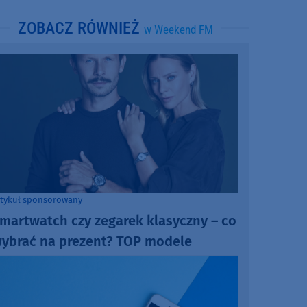
ZOBACZ RÓWNIEŻ
w Weekend FM
rtykuł sponsorowany
martwatch czy zegarek klasyczny – co
ybrać na prezent? TOP modele