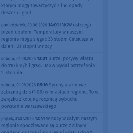
którym mogą towarzyszyć silne opady
deszczu i grad
14:01
IMGW ostrzega
poniedziałek, 03.08.2026
przed upałem. Temperatury w naszym
regionie mogą sięgać 33 stopni Celsjusza w
dzień i 21 stopni w nocy
12:01
Burze, porywy wiatru
sobota, 01.08.2026
do 110 km/h i grad. IMGW wydał ostrzeżenie
2. stopnia
08:16
Syreny alarmowe
sobota, 01.08.2026
zabrzmią dziś (1.08) w miastach regionu. To w
związku z kolejną rocznicą wybuchu
powstania warszawskiego
12:41
W nocy w całym naszym
piątek, 31.07.2026
regionie spodziewane są burze z silnymi
opadami deszczu i porywami wiatru do 80