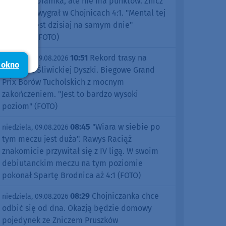
pierwsza bramka, ale nie ma punktów. Znicz
Pruszków wygrał w Chojnicach 4:1. "Mental tej
drużyny jest dzisiaj na samym dnie"
(RELACJA, FOTO)
10:51
Rekord trasy na
niedziela, 09.08.2026
 okno
jubileusz Śliwickiej Dyszki. Biegowe Grand
Prix Borów Tucholskich z mocnym
zakończeniem. "Jest to bardzo wysoki
poziom" (FOTO)
08:45
"Wiara w siebie po
niedziela, 09.08.2026
tym meczu jest duża". Rawys Raciąż
znakomicie przywitał się z IV ligą. W swoim
debiutanckim meczu na tym poziomie
pokonał Spartę Brodnica aż 4:1 (FOTO)
08:29
Chojniczanka chce
niedziela, 09.08.2026
odbić się od dna. Okazją będzie domowy
pojedynek ze Zniczem Pruszków