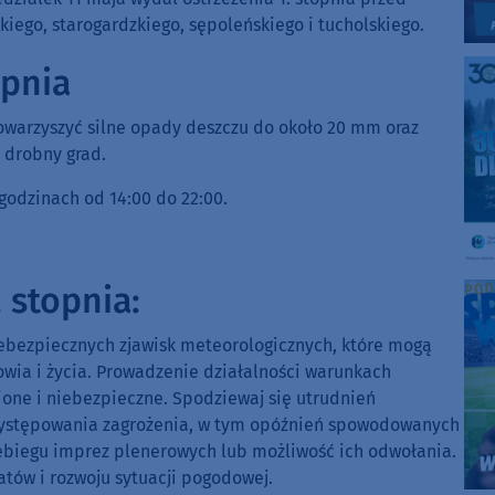
kiego, starogardzkiego, sępoleńskiego i tucholskiego.
opnia
warzyszyć silne opady deszczu do około 20 mm oraz
 drobny grad.
godzinach od 14:00 do 22:00.
.
 stopnia:
iebezpiecznych zjawisk meteorologicznych, które mogą
wia i życia. Prowadzenie działalności warunkach
ione i niebezpieczne. Spodziewaj się utrudnień
występowania zagrożenia, w tym opóźnień spowodowanych
ebiegu imprez plenerowych lub możliwość ich odwołania.
tów i rozwoju sytuacji pogodowej.