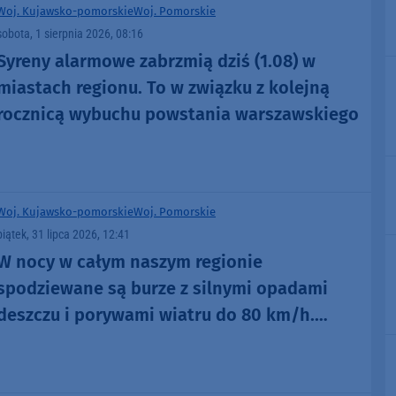
Woj. Kujawsko-pomorskie
Woj. Pomorskie
sobota, 1 sierpnia 2026, 08:16
Syreny alarmowe zabrzmią dziś (1.08) w
miastach regionu. To w związku z kolejną
rocznicą wybuchu powstania warszawskiego
Woj. Kujawsko-pomorskie
Woj. Pomorskie
piątek, 31 lipca 2026, 12:41
W nocy w całym naszym regionie
spodziewane są burze z silnymi opadami
deszczu i porywami wiatru do 80 km/h.
Wydano ostrzeżenia 1. stopnia