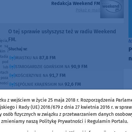
Redakcja Weekend FM
Pokaż e-mail
O tej sprawie usłyszysz też w radiu Weekend
FM.
A
ęcia,
ne są
P
Słuchaj w:
kim i
Radia
n
87,8 FM
MIASTKU NA
e pod
90,9 FM
STAROGARDZIE GDAŃSKIM NA
e lub
ntach
91,7 FM
KOŚCIERZYNIE NA
poza
ności
92,6 FM
SĘPÓLNIE KRAJEŃSKIM NA
99,30 FM
CHOJNICACH, CZŁUCHOWIE I TUCHOLI NA
zku z wejściem w życie 25 maja 2018 r. Rozporządzenia Parlam
105,8 FM
BYTOWIE NA
skiego i Rady (UE) 2016/679 z dnia 27 kwietnia 2016 r. w spraw
y osób fizycznych w związku z przetwarzaniem danych osobow
DOMOŚCI
w Weekend FM
 zmieniamy naszą Politykę Prywatności i Regulamin Portalu.
Woj. Kujawsko-pomorskie
Woj. Pomorskie