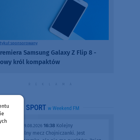
rtykuł sponsorowany
remiera Samsung Galaxy Z Flip 8 -
owy król kompaktów
entu
SPORT
w Weekend FM
ie
ych
16:38
Kolejny
niedziela, 09.08.2026
katastrofalny mecz Chojniczanki. Jest