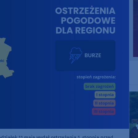
działek 11 maja wydał ostrzeżenia 1. stopnia przed