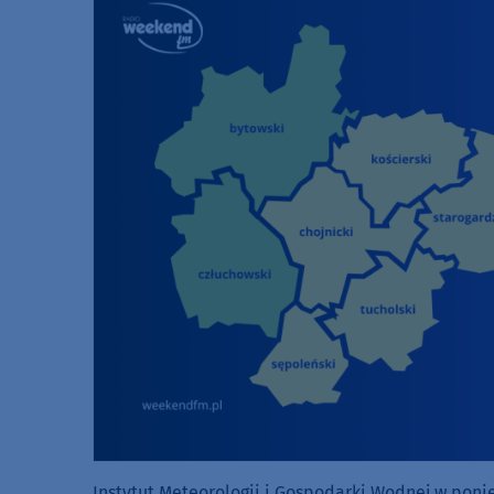
Instytut Meteorologii i Gospodarki Wodnej w ponie