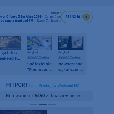
GRAMY
wer Of Love X I'm Alive 2024
Celine Dion
SŁUCHAJ
 od rana z Weekend FM
Darek Żuchowicz
ga lato z
Artykuł
Artykuł
sponsorowany
sponsorowany
eekend FM
 poranny
Spółdzielnia
Nowoczesne
onkurs w
"Pomorzanka"
wykończenia
eekend FM
w
ścian.
Człuchowie
Dlaczego
HITPORT
Lista Przebojów Weekend FM
informuje o
SPC, WPC i
przetargach
fornir
Notowanie nr
4440
z dnia
2026-08-09
i ofertach
kamienny
najmu
zyskują na
popularności?