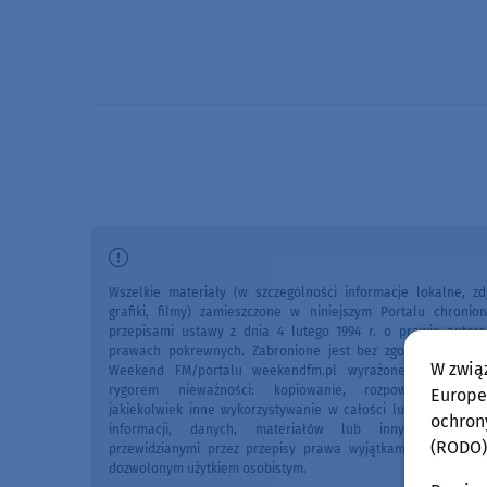
Wszelkie materiały (w szczególności informacje lokalne, zdj
grafiki, filmy) zamieszczone w niniejszym Portalu chronio
przepisami ustawy z dnia 4 lutego 1994 r. o prawie autors
prawach pokrewnych. Zabronione jest bez zgody Redakcji 
W zwią
Weekend FM/portalu weekendfm.pl wyrażonej na piśmi
rygorem nieważności: kopiowanie, rozpowszechniani
Europej
jakiekolwiek inne wykorzystywanie w całości lub we fragme
ochron
informacji, danych, materiałów lub innych treści 
(RODO)
przewidzianymi przez przepisy prawa wyjątkami, w szczegól
dozwolonym użytkiem osobistym.