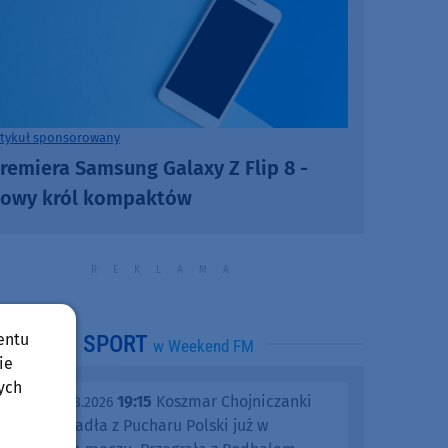
rtykuł sponsorowany
remiera Samsung Galaxy Z Flip 8 -
owy król kompaktów
entu
SPORT
w Weekend FM
ie
ych
19:15
Koszmar Chojniczanki
środa, 05.08.2026
trwa. Odpadła z Pucharu Polski już w