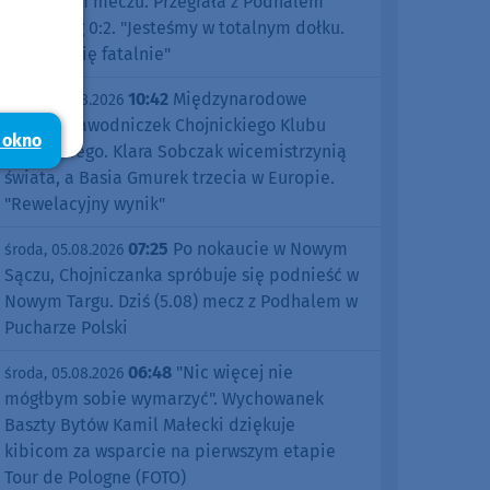
pierwszym meczu. Przegrała z Podhalem
Nowy Targ 0:2. "Jesteśmy w totalnym dołku.
Czujemy się fatalnie"
10:42
Międzynarodowe
środa, 05.08.2026
sukcesy zawodniczek Chojnickiego Klubu
 okno
Żeglarskiego. Klara Sobczak wicemistrzynią
świata, a Basia Gmurek trzecia w Europie.
"Rewelacyjny wynik"
07:25
Po nokaucie w Nowym
środa, 05.08.2026
Sączu, Chojniczanka spróbuje się podnieść w
Nowym Targu. Dziś (5.08) mecz z Podhalem w
Pucharze Polski
06:48
"Nic więcej nie
środa, 05.08.2026
mógłbym sobie wymarzyć". Wychowanek
Baszty Bytów Kamil Małecki dziękuje
kibicom za wsparcie na pierwszym etapie
Tour de Pologne (FOTO)