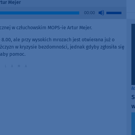
rtur Mejer
Use
00:00
Up/Down
Arrow
znej w człuchowskim MOPS-ie Artur Mejer.
keys
to
8.00, ale przy wysokich mrozach jest otwierana już o
increase
ężczyzn w kryzysie bezdomności, jednak gdyby zgłosiła się
or
łaby pomoc.
decrease
volume.
A
S
w