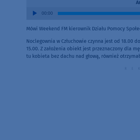
A
Audio
00:00
Player
Mówi Weekend FM kierownik Działu Pomocy Społec
Noclegownia w Człuchowie czynna jest od 18.00 do 
15.00. Z założenia obiekt jest przeznaczony dla m
tu kobieta bez dachu nad głową, również otrzyma