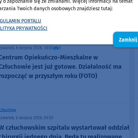
y o zapoznanie się ze zmianami. Więcej informacji na temat
arzania Twoich danych osobowych znajdziesz tutaj:
105,8 FM
BYTOWIE NA
GULAMIN PORTALU
DOMOŚCI
w Weekend FM
LITYKA PRYWATNOŚCI
Zamknij
Człuchów
czwartek, 6 sierpnia 2026, 10:03
8
Centrum Opiekuńczo-Mieszkalne w
Człuchowie jest już gotowe. Działalność ma
rozpocząć w przyszłym roku (FOTO)
Człuchów
czwartek, 6 sierpnia 2026, 09:05
W człuchowskim szpitalu wystartował oddział
chirurgii jednego dnia. Będą tu realizowane