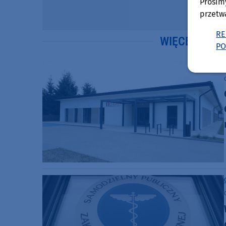
Prosim
przetw
RE
WIĘCEJ WIA
PO