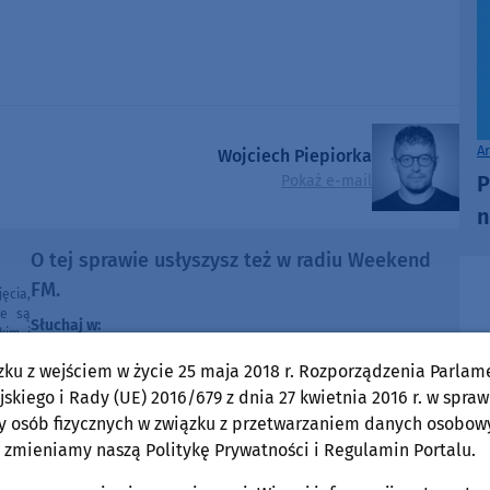
A
Wojciech Piepiorka
P
Pokaż e-mail
n
O tej sprawie usłyszysz też w radiu Weekend
FM.
ęcia,
ne są
Słuchaj w:
kim i
Radia
87,8 FM
MIASTKU NA
zku z wejściem w życie 25 maja 2018 r. Rozporządzenia Parlam
e pod
90,9 FM
STAROGARDZIE GDAŃSKIM NA
e lub
skiego i Rady (UE) 2016/679 z dnia 27 kwietnia 2016 r. w spraw
ntach
91,7 FM
y osób fizycznych w związku z przetwarzaniem danych osobow
KOŚCIERZYNIE NA
poza
 zmieniamy naszą Politykę Prywatności i Regulamin Portalu.
ności
92,6 FM
SĘPÓLNIE KRAJEŃSKIM NA
99,30 FM
CHOJNICACH, CZŁUCHOWIE I TUCHOLI NA