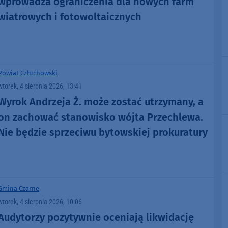
wprowadza ograniczenia dla nowych farm
wiatrowych i fotowoltaicznych
Powiat Człuchowski
wtorek, 4 sierpnia 2026, 13:41
Wyrok Andrzeja Ż. może zostać utrzymany, a
on zachować stanowisko wójta Przechlewa.
Nie będzie sprzeciwu bytowskiej prokuratury
Gmina Czarne
wtorek, 4 sierpnia 2026, 10:06
Audytorzy pozytywnie oceniają likwidację