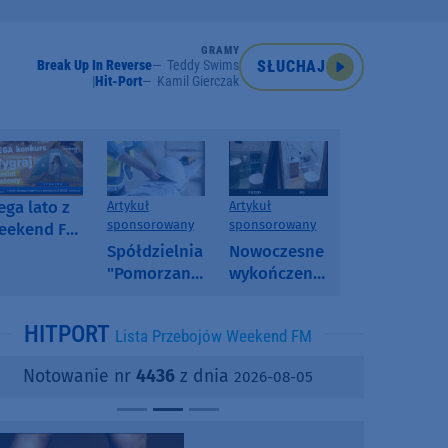
GRAMY
Break Up In Reverse
Teddy Swims
SŁUCHAJ
Hit-Port
Kamil Gierczak
ga lato z
Artykuł
Artykuł
sponsorowany
sponsorowany
eekend FM
 poranny
Spółdzielnia
Nowoczesne
onkurs w
"Pomorzanka"
wykończenia
eekend FM
w
ścian.
Człuchowie
Dlaczego
HITPORT
Lista Przebojów Weekend FM
informuje o
SPC, WPC i
przetargach
fornir
Notowanie nr
4436
z dnia
2026-08-05
i ofertach
kamienny
najmu
zyskują na
popularności?