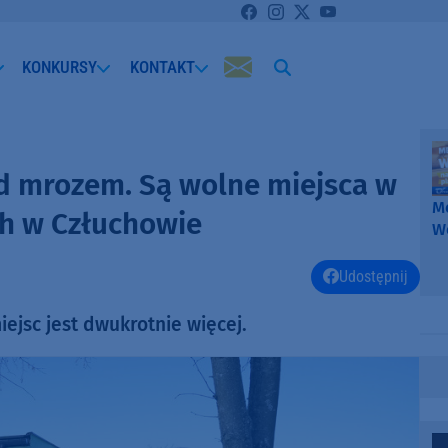
KONKURSY
KONTAKT
ed mrozem. Są wolne miejsca w
Me
h w Człuchowie
W
-
k
Udostępnij
W
ejsc jest dwukrotnie więcej.