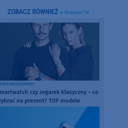
ZOBACZ RÓWNIEŻ
w Weekend FM
rtykuł sponsorowany
martwatch czy zegarek klasyczny – co
ybrać na prezent? TOP modele