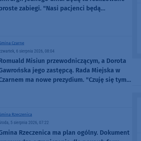
proste zabiegi. "Nasi pacjenci będą
odpowiednio tutaj zaopiekowani"
Gmina Czarne
czwartek, 6 sierpnia 2026, 08:04
Romuald Misiun przewodniczącym, a Dorota
Gawrońska jego zastępcą. Rada Miejska w
Czarnem ma nowe prezydium. "Czuję się tym
zaszczycony"
Gmina Rzeczenica
środa, 5 sierpnia 2026, 07:22
Gmina Rzeczenica ma plan ogólny. Dokument