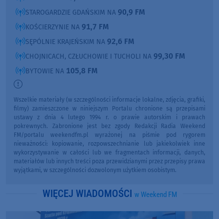
90,9 FM
STAROGARDZIE GDAŃSKIM NA
91,7 FM
KOŚCIERZYNIE NA
92,6 FM
SĘPÓLNIE KRAJEŃSKIM NA
99,30 FM
CHOJNICACH, CZŁUCHOWIE I TUCHOLI NA
105,8 FM
BYTOWIE NA
Wszelkie materiały (w szczególności informacje lokalne, zdjęcia, grafiki,
filmy) zamieszczone w niniejszym Portalu chronione są przepisami
ustawy z dnia 4 lutego 1994 r. o prawie autorskim i prawach
pokrewnych. Zabronione jest bez zgody Redakcji Radia Weekend
FM/portalu weekendfm.pl wyrażonej na piśmie pod rygorem
nieważności: kopiowanie, rozpowszechnianie lub jakiekolwiek inne
wykorzystywanie w całości lub we fragmentach informacji, danych,
materiałów lub innych treści poza przewidzianymi przez przepisy prawa
wyjątkami, w szczególności dozwolonym użytkiem osobistym.
WIĘCEJ WIADOMOŚCI
w Weekend FM