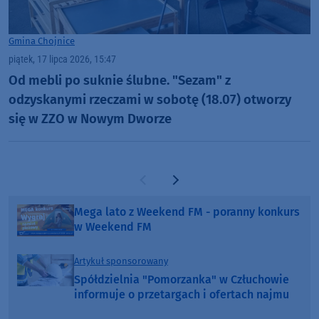
Gmina Chojnice
piątek, 17 lipca 2026, 15:47
Od mebli po suknie ślubne. "Sezam" z
odzyskanymi rzeczami w sobotę (18.07) otworzy
się w ZZO w Nowym Dworze
Poprzednia strona
Następna strona
Mega lato z Weekend FM - poranny konkurs
w Weekend FM
Artykuł sponsorowany
Spółdzielnia "Pomorzanka" w Człuchowie
informuje o przetargach i ofertach najmu