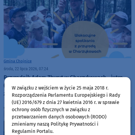
Gmina Chojnice
środa, 22 lipca 2026, 07:24
Przyrodnik Adam Zbyryt w Charzykowach - jutro
(23.07) opowie o wilkach, a w piątek (24.07)
W związku z wejściem w życie 25 maja 2018 r.
zorganizuje familijny spacer przyrodniczy
Rozporządzenia Parlamentu Europejskiego i Rady
(UE) 2016/679 z dnia 27 kwietnia 2016 r. w sprawie
ochrony osób fizycznych w związku z
przetwarzaniem danych osobowych (RODO)
zmieniamy naszą Politykę Prywatności i
Regulamin Portalu.