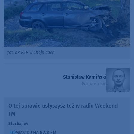
fot. KP PSP w Chojnicach
Stanisław Kamiński
Pokaż e-mail
O tej sprawie usłyszysz też w radiu Weekend
FM.
Słuchaj w:
87,8 FM
MIASTKU NA