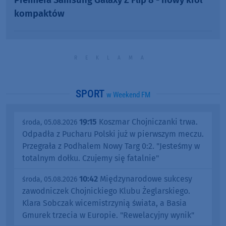
Premiera Samsung Galaxy Z Flip 8 - nowy król
kompaktów
SPORT
w Weekend FM
19:15
Koszmar Chojniczanki trwa.
środa, 05.08.2026
Odpadła z Pucharu Polski już w pierwszym meczu.
Przegrała z Podhalem Nowy Targ 0:2. "Jesteśmy w
totalnym dołku. Czujemy się fatalnie"
10:42
Międzynarodowe sukcesy
środa, 05.08.2026
zawodniczek Chojnickiego Klubu Żeglarskiego.
Klara Sobczak wicemistrzynią świata, a Basia
Gmurek trzecia w Europie. "Rewelacyjny wynik"