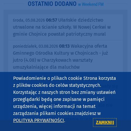
OSTATNIO DODANO
w Weekend FM
06:57
Ułańskie dziedzictwo
środa, 05.08.2026
utrwalone na ścianie szkoły. W Nowej Cerkwi w
gminie Chojnice powstał patriotyczny mural
08:13
Wakacyjna oferta
poniedziałek, 03.08.2026
Gminnego Ośrodka Kultury w Chojnicach - już
jutro (4.08) w Charzykowach warsztaty
umuzykalniające dla maluchów
Powiadomienie o plikach cookie Strona korzysta
08:41
Pożar łódki na Jeziorze
sobota, 01.08.2026
z plików cookies do celów statystycznych.
Charzykowskim. Dwie osoby same ewakuowały się
Korzystając z naszych stron bez zmiany ustawień
z pokładu
przeglądarki będą one zapisane w pamięci
07:14
Jest wykonawca, ale nie
czwartek, 30.07.2026
urządzenia, więcej informacji na temat
ma zezwolenia na prowadzenie prac
zarządzania plikami cookies znajdziesz w
budowlanych. Kiedy powstanie ścieżka wzdłuż
POLITYKA PRYWATNOŚCI
.
ZAMKNIJ
drogi wojewódzkiej nr 212 w gminie Chojnice?