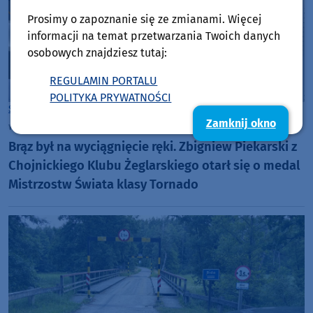
Prosimy o zapoznanie się ze zmianami. Więcej
informacji na temat przetwarzania Twoich danych
osobowych znajdziesz tutaj:
REGULAMIN PORTALU
POLITYKA PRYWATNOŚCI
Sport
Gmina Chojnice
Zamknij okno
wtorek, 21 lipca 2026, 09:29
Brąz był na wyciągnięcie ręki. Zbigniew Piekarski z
Chojnickiego Klubu Żeglarskiego otarł się o medal
Mistrzostw Świata klasy Tornado