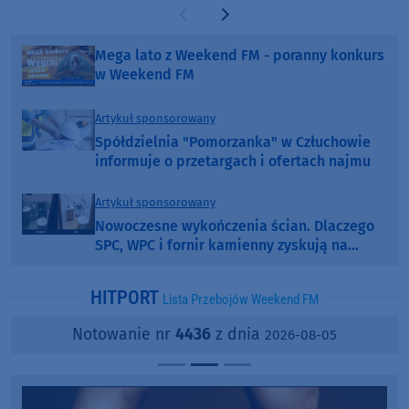
Poprzednia strona
Następna strona
Mega lato z Weekend FM - poranny konkurs
w Weekend FM
Artykuł sponsorowany
Spółdzielnia "Pomorzanka" w Człuchowie
informuje o przetargach i ofertach najmu
Artykuł sponsorowany
Nowoczesne wykończenia ścian. Dlaczego
SPC, WPC i fornir kamienny zyskują na
popularności?
HITPORT
Lista Przebojów Weekend FM
Notowanie nr
4436
z dnia
2026-08-05