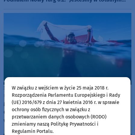
dołku. Czujemy się fatalnie"
W związku z wejściem w życie 25 maja 2018 r.
Sport
Chojnice
Rozporządzenia Parlamentu Europejskiego i Rady
środa, 5 sierpnia 2026, 10:42
(UE) 2016/679 z dnia 27 kwietnia 2016 r. w sprawie
Międzynarodowe sukcesy zawodniczek
ochrony osób fizycznych w związku z
Chojnickiego Klubu Żeglarskiego. Klara Sobczak
przetwarzaniem danych osobowych (RODO)
wicemistrzynią świata, a Basia Gmurek trzecia w
zmieniamy naszą Politykę Prywatności i
Europie. "Rewelacyjny wynik"
Regulamin Portalu.