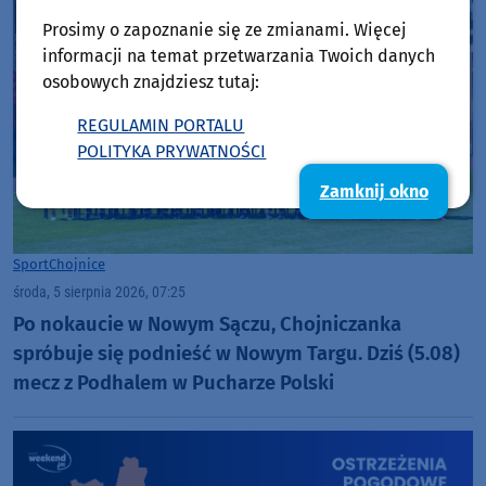
Prosimy o zapoznanie się ze zmianami. Więcej
informacji na temat przetwarzania Twoich danych
osobowych znajdziesz tutaj:
REGULAMIN PORTALU
POLITYKA PRYWATNOŚCI
Zamknij okno
Sport
Chojnice
środa, 5 sierpnia 2026, 07:25
Po nokaucie w Nowym Sączu, Chojniczanka
spróbuje się podnieść w Nowym Targu. Dziś (5.08)
mecz z Podhalem w Pucharze Polski