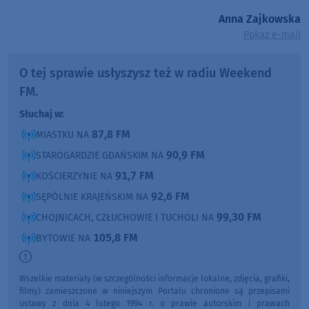
Anna Zajkowska
Pokaż e-mail
O tej sprawie usłyszysz też w radiu Weekend
FM.
Słuchaj w:
87,8 FM
MIASTKU NA
90,9 FM
STAROGARDZIE GDAŃSKIM NA
91,7 FM
KOŚCIERZYNIE NA
92,6 FM
SĘPÓLNIE KRAJEŃSKIM NA
99,30 FM
CHOJNICACH, CZŁUCHOWIE I TUCHOLI NA
105,8 FM
BYTOWIE NA
Wszelkie materiały (w szczególności informacje lokalne, zdjęcia, grafiki,
filmy) zamieszczone w niniejszym Portalu chronione są przepisami
ustawy z dnia 4 lutego 1994 r. o prawie autorskim i prawach