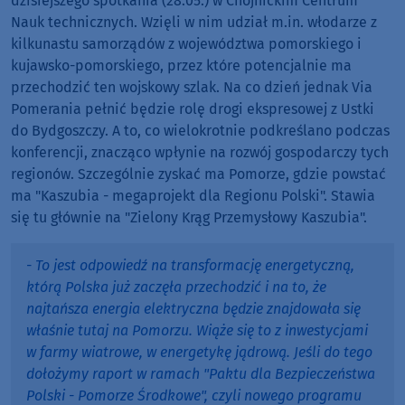
dzisiejszego spotkania (28.05.) w Chojnickim Centrum
Nauk technicznych. Wzięli w nim udział m.in. włodarze z
kilkunastu samorządów z województwa pomorskiego i
kujawsko-pomorskiego, przez które potencjalnie ma
przechodzić ten wojskowy szlak. Na co dzień jednak Via
Pomerania pełnić będzie rolę drogi ekspresowej z Ustki
do Bydgoszczy. A to, co wielokrotnie podkreślano podczas
konferencji, znacząco wpłynie na rozwój gospodarczy tych
regionów. Szczególnie zyskać ma Pomorze, gdzie powstać
ma "Kaszubia - megaprojekt dla Regionu Polski". Stawia
się tu głównie na "Zielony Krąg Przemysłowy Kaszubia".
- To jest odpowiedź na transformację energetyczną,
którą Polska już zaczęła przechodzić i na to, że
najtańsza energia elektryczna będzie znajdowała się
właśnie tutaj na Pomorzu. Wiąże się to z inwestycjami
w farmy wiatrowe, w energetykę jądrową. Jeśli do tego
dołożymy raport w ramach "Paktu dla Bezpieczeństwa
Polski - Pomorze Środkowe", czyli nowego programu