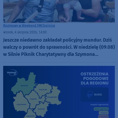
Rozmowy w Weekend FM
Chojnice
wtorek, 4 sierpnia 2026, 14:00
Jeszcze niedawno zakładał policyjny mundur. Dziś
walczy o powrót do sprawności. W niedzielę (09.08)
w Silnie Piknik Charytatywny dla Szymona
Golińskiego z Chojnic (ROZMOWA)