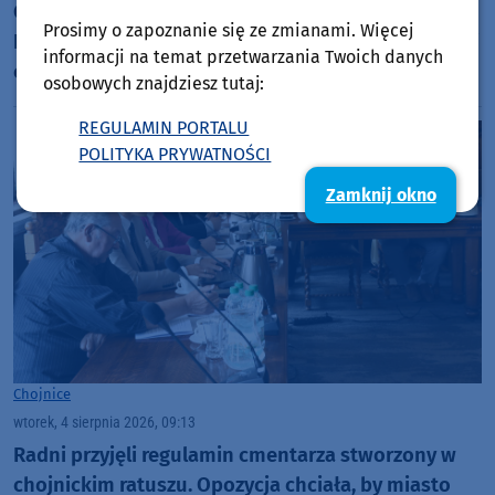
Chata Kaszubska im. Józefa Chełmowskiego w
Prosimy o zapoznanie się ze zmianami. Więcej
Brusach-Jagliach przechodzi renowację. Specjaliści
informacji na temat przetwarzania Twoich danych
czyszczą strzechę na dachu
osobowych znajdziesz tutaj:
REGULAMIN PORTALU
POLITYKA PRYWATNOŚCI
Zamknij okno
Chojnice
wtorek, 4 sierpnia 2026, 09:13
Radni przyjęli regulamin cmentarza stworzony w
chojnickim ratuszu. Opozycja chciała, by miasto