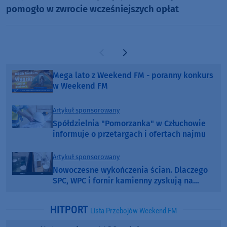
pomogło w zwrocie wcześniejszych opłat
Poprzednia strona
Następna strona
Mega lato z Weekend FM - poranny konkurs
w Weekend FM
Artykuł sponsorowany
Spółdzielnia "Pomorzanka" w Człuchowie
informuje o przetargach i ofertach najmu
Artykuł sponsorowany
Nowoczesne wykończenia ścian. Dlaczego
SPC, WPC i fornir kamienny zyskują na
popularności?
HITPORT
Lista Przebojów Weekend FM