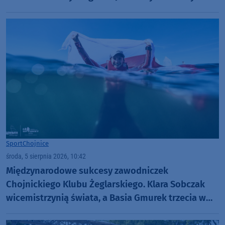
dołku. Czujemy się fatalnie"
Sport
Chojnice
środa, 5 sierpnia 2026, 10:42
Międzynarodowe sukcesy zawodniczek
Chojnickiego Klubu Żeglarskiego. Klara Sobczak
wicemistrzynią świata, a Basia Gmurek trzecia w
Europie. "Rewelacyjny wynik"