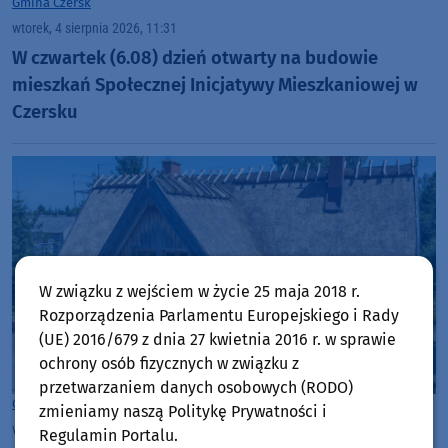
Gmina Czersk
wtorek, 4 sierpnia 2026, 11:31
W czwartek (6.08) dzień otwarty na budowie
mieszkań Społecznej Inicjatywy Mieszkaniowej w
Czersku
W związku z wejściem w życie 25 maja 2018 r.
Rozporządzenia Parlamentu Europejskiego i Rady
(UE) 2016/679 z dnia 27 kwietnia 2016 r. w sprawie
ochrony osób fizycznych w związku z
przetwarzaniem danych osobowych (RODO)
Gmina Brusy
zmieniamy naszą Politykę Prywatności i
wtorek, 4 sierpnia 2026, 10:44
Regulamin Portalu.