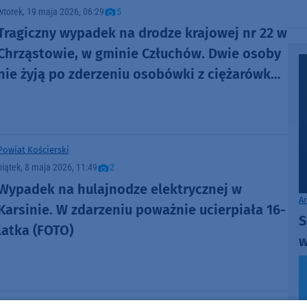
wtorek, 19 maja 2026, 06:29
5
Tragiczny wypadek na drodze krajowej nr 22 w
Chrząstowie, w gminie Człuchów. Dwie osoby
nie żyją po zderzeniu osobówki z ciężarówką
(FOTO, AKTUALIZACJA)
Powiat Kościerski
piątek, 8 maja 2026, 11:49
2
Wypadek na hulajnodze elektrycznej w
A
Karsinie. W zdarzeniu poważnie ucierpiała 16-
S
latka (FOTO)
w
Powiat Kościerski