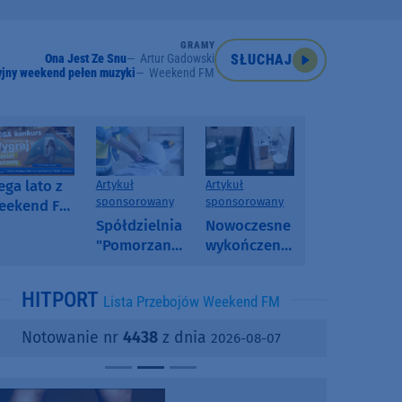
GRAMY
Ona Jest Ze Snu
Artur Gadowski
SŁUCHAJ
jny weekend pełen muzyki
Weekend FM
ga lato z
Artykuł
Artykuł
sponsorowany
sponsorowany
eekend FM
 poranny
Spółdzielnia
Nowoczesne
onkurs w
"Pomorzanka"
wykończenia
eekend FM
w
ścian.
Człuchowie
Dlaczego
HITPORT
Lista Przebojów Weekend FM
informuje o
SPC, WPC i
przetargach
fornir
Notowanie nr
4438
z dnia
2026-08-07
i ofertach
kamienny
najmu
zyskują na
popularności?