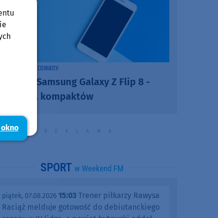
entu
ie
ych
rtykuł sponsorowany
remiera Samsung Galaxy Z Flip 8 -
owy król kompaktów
 okno
SPORT
w Weekend FM
15:03
Trener piłkarzy Rawysa
piątek, 07.08.2026
Raciąż melduje gotowość do debiutanckiego