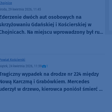
Chojnice
środa, 29 kwietnia 2026, 11:45
Zderzenie dwóch aut osobowych na
skrzyżowaniu Gdańskiej i Kościerskiej w
Chojnicach. Na miejscu wprowadzony był ruch
wahadłowy
Powiat Kościerski
piątek, 24 kwietnia 2026, 11:39
1
Tragiczny wypadek na drodze nr 224 między
Nową Karczmą i Grabówkiem. Mercedes
uderzył w drzewo, kierowca poniósł śmierć na
miejscu