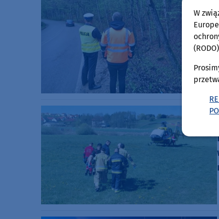
W zwią
Europej
ochron
(RODO)
Prosim
przetw
RE
PO