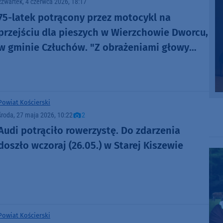
czwartek, 4 czerwca 2026, 18:17
75-latek potrącony przez motocykl na
przejściu dla pieszych w Wierzchowie Dworcu,
w gminie Człuchów. "Z obrażeniami głowy
został przewieziony do szpitala" (FOTO)
Powiat Kościerski
środa, 27 maja 2026, 10:22
2
Audi potrąciło rowerzystę. Do zdarzenia
doszło wczoraj (26.05.) w Starej Kiszewie
Powiat Kościerski