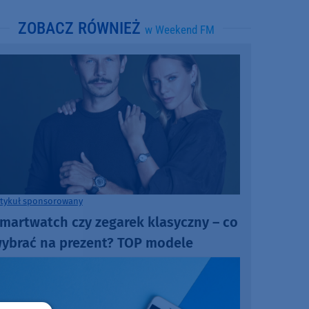
ZOBACZ RÓWNIEŻ
w Weekend FM
rtykuł sponsorowany
martwatch czy zegarek klasyczny – co
ybrać na prezent? TOP modele