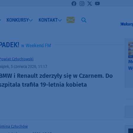
KONKURSY
KONTAKT
Wakacy
PADEK!
w Weekend FM
Powiat Człuchowski
Me
piątek, 5 czerwca 2026, 11:17
W
-
BMW i Renault zderzyły się w Czarnem. Do
k
szpitala trafiła 19-letnia kobieta
W
Gmina Człuchów