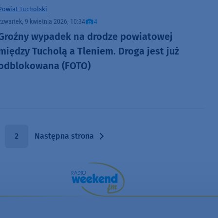
Powiat Tucholski
czwartek, 9 kwietnia 2026, 10:34
4
Groźny wypadek na drodze powiatowej
między Tucholą a Tleniem. Droga jest już
odblokowana (FOTO)
2
Następna strona
 strona
Następna strona