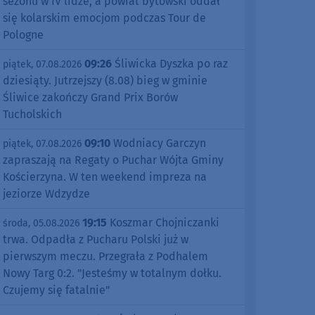
sezonu w IV lidze, a powiat bytowski oddał
się kolarskim emocjom podczas Tour de
Pologne
09:26
Śliwicka Dyszka po raz
piątek, 07.08.2026
dziesiąty. Jutrzejszy (8.08) bieg w gminie
Śliwice zakończy Grand Prix Borów
Tucholskich
09:10
Wodniacy Garczyn
piątek, 07.08.2026
zapraszają na Regaty o Puchar Wójta Gminy
Kościerzyna. W ten weekend impreza na
jeziorze Wdzydze
19:15
Koszmar Chojniczanki
środa, 05.08.2026
trwa. Odpadła z Pucharu Polski już w
pierwszym meczu. Przegrała z Podhalem
Nowy Targ 0:2. "Jesteśmy w totalnym dołku.
Czujemy się fatalnie"