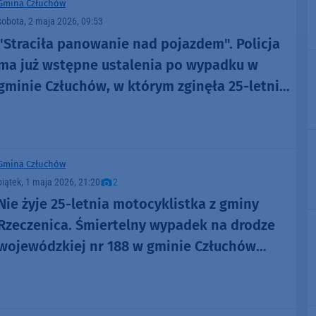
Gmina Człuchów
sobota, 2 maja 2026, 09:53
"Straciła panowanie nad pojazdem". Policja
ma już wstępne ustalenia po wypadku w
gminie Człuchów, w którym zginęła 25-letnia
motocyklistka
Gmina Człuchów
piątek, 1 maja 2026, 21:20
2
Nie żyje 25-letnia motocyklistka z gminy
Rzeczenica. Śmiertelny wypadek na drodze
wojewódzkiej nr 188 w gminie Człuchów
(FOTO, AKTUALIZACJA)