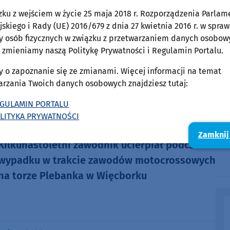
środa, 6 maja 2026, 11:44
zku z wejściem w życie 25 maja 2018 r. Rozporządzenia Parlam
skiego i Rady (UE) 2016/679 z dnia 27 kwietnia 2016 r. w spraw
Policjanci i zarządcy drogi spotkali się dziś
y osób fizycznych w związku z przetwarzaniem danych osobow
(6.05.) w miejscu tragicznego wypadku w
 zmieniamy naszą Politykę Prywatności i Regulamin Portalu.
Grabowie Kościerskim
y o zapoznanie się ze zmianami. Więcej informacji na temat
A
arzania Twoich danych osobowych znajdziesz tutaj:
P
n
GULAMIN PORTALU
LITYKA PRYWATNOŚCI
Gmina Więcbork
poniedziałek, 4 maja 2026, 09:12
Zamknij
Kilkunastoletni zawodnik ucierpiał podczas
wypadku w trakcie zawodów motocrossowych
na torze Plebanka w Więcborku