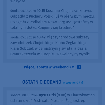
Wdzydze
19:15
Koszmar Chojniczanki trwa.
środa, 05.08.2026
Odpadła z Pucharu Polski już w pierwszym meczu.
Przegrała z Podhalem Nowy Targ 0:2. "Jesteśmy w
totalnym dołku. Czujemy się fatalnie"
10:42
Międzynarodowe sukcesy
środa, 05.08.2026
zawodniczek Chojnickiego Klubu Żeglarskiego.
Klara Sobczak wicemistrzynią świata, a Basia
Gmurek trzecia w Europie. "Rewelacyjny wynik"
Więcej sportu w Weekend FM
OSTATNIO DODANO
w Weekend FM
09:03
Dziś (8.08) w Charzykowach
sobota, 08.08.2026
ostatni dzień Festiwalu Piosenki Żeglarskiej.