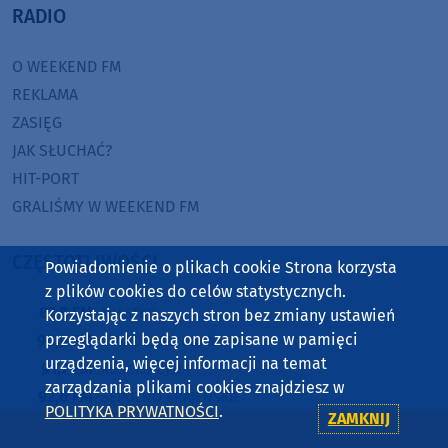
RADIO
O WEEKEND FM
REKLAMA
ZASIĘG
JAK SŁUCHAĆ?
HIT-PORT
GRALIŚMY W WEEKEND FM
CZĘSTOTLIWOŚCI
Powiadomienie o plikach cookie Strona korzysta
z plików cookies do celów statystycznych.
87,8 FM
MIASTKO
Korzystając z naszych stron bez zmiany ustawień
przeglądarki będą one zapisane w pamięci
90,9 FM
STAROGARD GDAŃSKI
urządzenia, więcej informacji na temat
91,7 FM
KOŚCIERZYNA
zarządzania plikami cookies znajdziesz w
92,6 FM
SĘPÓLNO KRAJEŃSKIE
POLITYKA PRYWATNOŚCI
.
ZAMKNIJ
99,3 FM
CHOJNICE, CZŁUCHÓW, TUCHOLA