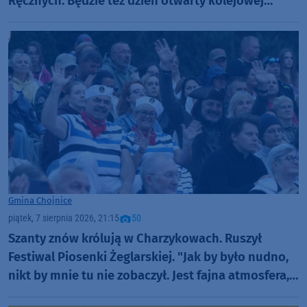
Ręcznych. Będzie też dzień otwarty kolejowej
inwestycji
Gmina Chojnice
piątek, 7 sierpnia 2026, 21:15
50
Szanty znów królują w Charzykowach. Ruszył
Festiwal Piosenki Żeglarskiej. "Jak by było nudno,
nikt by mnie tu nie zobaczył. Jest fajna atmosfera,
fajna zabawa" (FOTO)