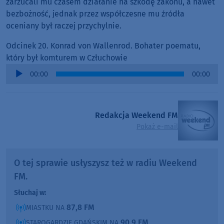
zarzucali mu czasem działanie na szkodę zakonu, a nawet
bezbożność, jednak przez współczesne mu źródła
oceniany był raczej przychylnie.
Odcinek 20. Konrad von Wallenrod. Bohater poematu,
który był komturem w Człuchowie
Audio
00:00
00:00
Player
Redakcja Weekend FM
Pokaż e-mail
O tej sprawie usłyszysz też w radiu Weekend
FM.
Słuchaj w:
87,8 FM
MIASTKU NA
90,9 FM
STAROGARDZIE GDAŃSKIM NA