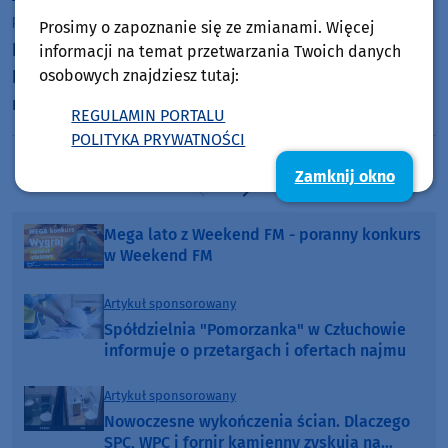
piątek, 7 sierpnia 2026, 11:06
Prosimy o zapoznanie się ze zmianami. Więcej
Projektanci przebudowy drogi powiatowej Bysław-
informacji na temat przetwarzania Twoich danych
Lubiewo zorganizowali konsultacje społeczne z
osobowych znajdziesz tutaj:
mieszkańcami
REGULAMIN PORTALU
POLITYKA PRYWATNOŚCI
Zamknij okno
Poprzednia strona
Następna strona
Mega lato z Weekend FM - poranny konkurs
w Weekend FM
Artykuł sponsorowany
Spółdzielnia "Pomorzanka" w Człuchowie
informuje o przetargach i ofertach najmu
Artykuł sponsorowany
Nowoczesne wykończenia ścian. Dlaczego
SPC, WPC i fornir kamienny zyskują na