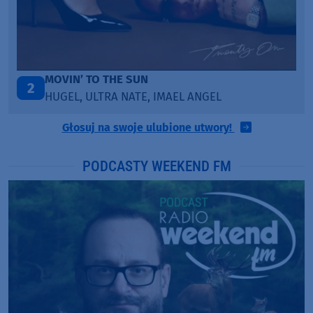
LEGENDARY LOVERS (SAVE ME)
3
KATY PERRY & CHIEF KEEF
Głosuj na swoje ulubione utwory!
PODCASTY WEEKEND FM